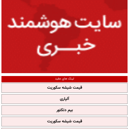
لینک های مفید
قیمت شیشه سکوریت
آلپاری
بیم دتکتور
قیمت شیشه سکوریت