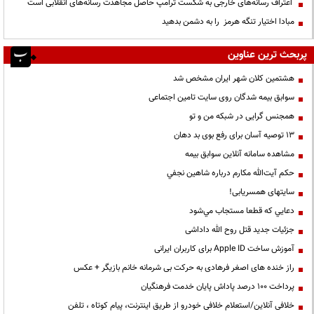
اعتراف رسانه‌های خارجی به شکست ترامپ حاصل مجاهدت رسانه‌های انقلابی است
مبادا اختیار تنگه هرمز را به دشمن بدهید
پربحث ترین عناوین
هشتمین کلان شهر ایران مشخص شد
سوابق بیمه شدگان روی سایت تامین اجتماعی
همجنس گرایی در شبکه من و تو
13 توصیه آسان برای رفع بوی بد دهان
مشاهده سامانه آنلاين سوابق بیمه
حكم آيت‌الله مكارم درباره شاهين نجفي
سایتهای همسریابی!
دعايي كه قطعا مستجاب مي‌شود
جزئیات جدید قتل روح الله داداشی
آموزش ساخت Apple ID برای کاربران ایرانی
راز خنده های اصغر فرهادی به حرکت بی شرمانه خانم بازیگر + عکس
پرداخت ۱۰۰ درصد پاداش پایان خدمت فرهنگیان
خلافی آنلاین/استعلام خلافی خودرو از طریق اینترنت، پیام کوتاه ، تلفن