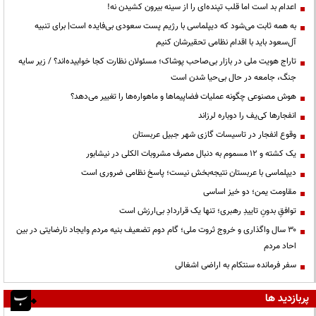
اعدام بد است اما قلب تپنده‌ای را از سینه بیرون کشیدن نه!
به همه ثابت می‌شود که دیپلماسی با رژیم پست سعودی بی‌فایده است| برای تنبیه
آل‌سعود باید با اقدام نظامی تحقیرشان کنیم
تاراج هویت ملی در بازار بی‌صاحب پوشاک؛ مسئولان نظارت کجا خوابیده‌اند؟ / زیر سایه
جنگ، جامعه در حال بی‌حیا شدن است
هوش مصنوعی چگونه عملیات فضاپیماها و ماهواره‌ها را تغییر می‌دهد؟
انفجارها کی‌یف را دوباره لرزاند
وقوع انفجار در تاسیسات گازی شهر جبیل عربستان
یک کشته و ۱۲ مسموم به دنبال مصرف مشروبات الکلی در نیشابور
دیپلماسی با عربستان نتیجه‌بخش نیست؛ پاسخ نظامی ضروری است
مقاومت یمن؛ دو خیز اساسی
توافقِ بدونِ تاییدِ رهبری؛ تنها یک قراردادِ بی‌ارزش است
۳۰ سال واگذاری و خروج ثروت ملی؛ گام دوم تضعیف بنیه مردم وایجاد نارضایتی در بین
احاد مردم
سفر فرمانده سنتکام به اراضی اشغالی
پربازدید ها