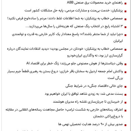
راهنمای خرید محصولات برق صنعتی ABB
پزشکیان: خدمت بی‌منت و مشارکت مردمی، پایه حل مشکلات کشور است
صمصامی خطاب به پزشکیان: به شما اطلاعات غلط دادند؛ مردم را ساده‌لوح فرض نکنید!
3 اشتباه رایج در انتخاب رنگ صنعتی که هزینه‌اش را سال‌ها می‌پردازید...
«چرا نباید از شما متنفر باشند؟»؛ پاسخ معنادار یک کاربر خارجی به قدرت و توانمندی
ایرانیان
صمصامی خطاب به پزشکیان: خودتان در مجلس بودید؛ دیدید انتقادات نمایندگان درباره
گران‌سازی ارز بود، نه واگذاری ایران‌خودرو
وقتی دیتاسنترها از هوش مصنوعی جلو می‌زنند؛ زنگ خطر برای اقتصاد AI
واکنش امام جمعه اردبیل به سخنان باقر خرازی: دروغ بستن به رهبری قطعاً جرم بسیار
بزرگی است
جای خالی «اقتصاد جنگی» در شرایط جنگی
بسنت مدعی شد: به زودی شاهد توافق با ایران خواهیم بود
از خبرسازی تا جریان‌سازی نقشه راه مدیران هوشمند
اعتراف رسانه‌های خارجی به شکست ترامپ؛ حاصل مجاهدت رسانه‌های انقلابی در مقابله
با دروغ‌پراکنی دشمنان
صدور بیش از ۹۰ درصد هدایت تحصیلی نهمی ها