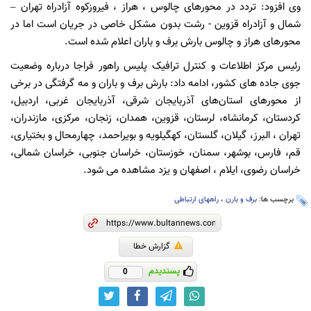
وی افزود: تردد در محورهای چالوس ، هراز ، فیروزکوه آزادراه تهران –
شمال و آزادراه قزوین - رشت بدون مشکل خاصی در جریان است اما در
محورهای هراز و چالوس بارش برف و باران اعلام شده است.
رئیس مرکز اطلاعات و کنترل ترافیک پلیس راهور فراجا درباره وضعیت
جوی جاده های کشور، ادامه داد: بارش برف و باران و مه گرفتگی در برخی
از محورهای استان‌های آذربایجان شرقی، آذربایجان غربی، اردبیل،
کردستان، کرمانشاه، لرستان، قزوین، همدان، زنجان، مرکزی، مازندران،
تهران ، البرز، گیلان، گلستان، کهگیلویه و بویراحمد، چهارمحال و بختیاری،
قم، فارس، بوشهر، سمنان، خوزستان، خراسان جنوبی، خراسان شمالی،
خراسان رضوی، ایلام ، اصفهان و یزد مشاهده می شود.
برچسب ها:
برف و بارن
،
راههای ارتباطی
گزارش خطا
پسندیدم
0