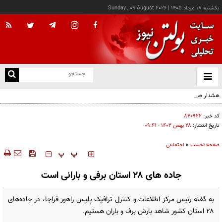
يکشنبه ۱۸ مرداد ۱۴۰۵
|
Sunday , 09 August 2026
از
و
ته
هشدار صنعا به عربستان: وقت تلف نکنید
ن
نو
کد خبر:
۸۴۰۹۲۲
تاریخ انتشار:
۲۸ بهمن ۱۴۰۲ - ۰۹:۴۱
صفحه نخست
»
اجتماعی
‍‍‍ پ
پ
جاده های ۲۸ استان برفی و بارانی است
به گفته رئیس مرکز اطلاعات و کنترل ترافیک پلیس راهور فراجا، در جاده‌های
۲۸ استان کشور شاهد بارش برف و باران هستیم.