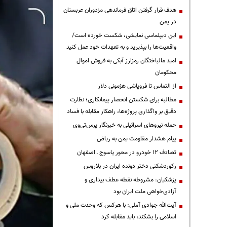
هدف قرار گرفتن اتاق‌ فرماندهی مزدوران عربستان
در یمن
این دیپلماسی نمایشی، شکست خورده است/
واقعیت‌ها را بپذیرید و به تعهدات خود عمل کنید
امید مالباختگان رمزارز آبکی به فروش اموال
محکومان
از التماس تا فروپاشی هژمونی دلار
مطالبه برای شکستن انحصار پیمانکاری؛ نظارت
دقیق بر واگذاری پروژه‌ها، راهکار مقابله با فساد
حمله نیروهای اسرائیلی به خبرنگار پرس‌تی‌وی
پیام هشدار مقاومت یمن به ریاض
تصادف ۱۲ خودرو در محور یاسوج ـ اصفهان
رکوردشکنی دختر دونده ایران در بلاروس
پزشکیان: مشروطه نقطه عطف بیداری و
آزادی‌خواهی ملت ایران بود
آیت‌الله جوادی آملی: با هرکس که وحدت ملی و
اسلامی را بشکند، باید مقابله کرد