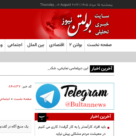
پنجشنبه ۱۵ مرداد ۱۴۰۵
|
Thursday , 06 August 2026
صفحه نخست
بولتن ۲
اقتصادی
بین الملل
اجتماعی
ور
آخرین اخبار
این دیپلماسی نمایشی، شکست خورده است/واقعیت‌ها را بپذیرید
کد خبر:
۸۴۰۸۳۷
صفحه نخست
»
اجتماعی
آخرین اخبار
یک منبع آگاه در گفت
باید افراد کارآمدتر را به کار گرفت/ کاری می کنیم
در معیشت مردم مشکلی پیش نیاید