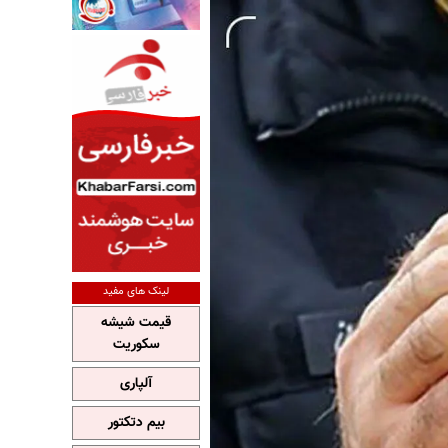
لینک های مفید
قیمت شیشه
سکوریت
آلپاری
بیم دتکتور