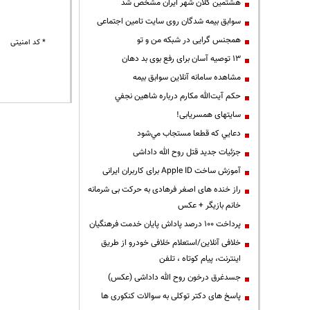
هشتمین کلان شهر ایران مشخص شد
سوابق بیمه شدگان روی سایت تامین اجتماعی
همجنس گرایی در شبکه من و تو
* کد امنیتی
13 توصیه آسان برای رفع بوی بد دهان
مشاهده سامانه آنلاين سوابق بیمه
حكم آيت‌الله مكارم درباره شاهين نجفي
سایتهای همسریابی!
دعايي كه قطعا مستجاب مي‌شود
جزئیات جدید قتل روح الله داداشی
آموزش ساخت Apple ID برای کاربران ایرانی
راز خنده های اصغر فرهادی به حرکت بی شرمانه
خانم بازیگر + عکس
پرداخت ۱۰۰ درصد پاداش پایان خدمت فرهنگیان
خلافی آنلاین/استعلام خلافی خودرو از طریق
اینترنت، پیام کوتاه ، تلفن
جسدغرق درخون روح الله داداشی (عکس)
پاسخ های دکتر توکلی به سوالات کنکوری ها