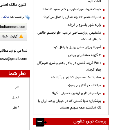
اثبات شود
اکنون مالک اصلی 
خودتحقیرها عریضه‌نویس کاخ سفید شده‌اند!
عملیات «نصر ۷» چه هدفی را دنبال می‌کرد؟
برچسب ها:
مالک
،
زلزله شهر یاسوج را لرزاند
تشخیص روان‌شناختی ترامپ: «او تجسم خالص
گزارش خطا
شیطان است!»
آمریکا ویزای سفیر برزیل را باطل کرد
شما می توانید مطالب 
۲ گزینه صنعا برای ریاض
nnews@gmail.com
۴۵۰۰ فروند کشتی در بنادر باهنر و شرق هرمزگان
پهلو گرفتند
نظر شما
صادرات ۱۵ محصول کشاورزی آزاد شد
میانکاله در آتش می‌سوزد
نام
مراسم عزاداری اربعین حسینی - کربلا
ایمیل
پزشکیان: تنها کسانی که در خیابان بودند ایران را
نگه نداشتند همه سهیم هستند
* نظر
پربحث ترین عناوین