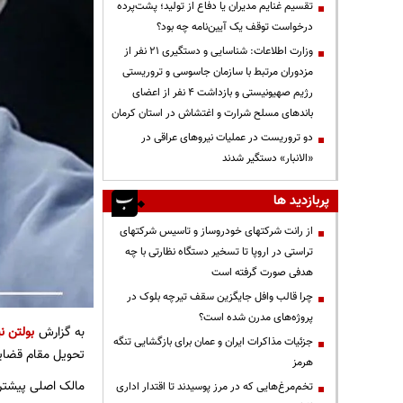
تقسیم غنایم مدیران یا دفاع از تولید؛ پشت‌پرده
درخواست توقف یک آیین‌نامه چه بود؟
وزارت اطلاعات: شناسایی و دستگیری ۲۱ نفر از
مزدوران مرتبط با سازمان جاسوسی و تروریستی
رژیم صهیونیستی و بازداشت ۴ نفر از اعضای
باندهای مسلح شرارت و اغتشاش در استان کرمان
دو تروریست در عملیات نیروهای عراقی در
«الانبار» دستگیر شدند
پربازدید ها
از رانت‌ شرکتهای خودروساز و تاسیس شرکتهای
تراستی در اروپا تا تسخیر دستگاه نظارتی با چه
هدفی صورت گرفته است
چرا قالب وافل جایگزین سقف تیرچه بلوک در
پروژه‌های مدرن شده است؟
به گزارش
بولتن نی
جزئیات مذاکرات ایران و عمان برای بازگشایی تنگه
تحویل مقام قضا
هرمز
مالک اصلی پیشتر 
تخم‌مرغ‌هایی که در مرز پوسیدند تا اقتدار اداری