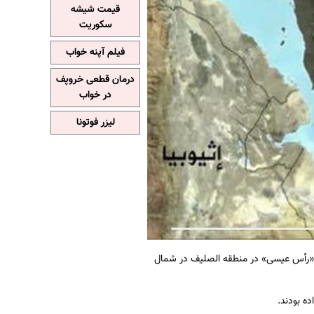
قیمت شیشه
سکوریت
فیلم آپنه خواب
درمان قطعی خروپف
در خواب
لیزر فوتونا
به «رأس عيسى» در منطقه الصلیف در شمال
ه بودند.