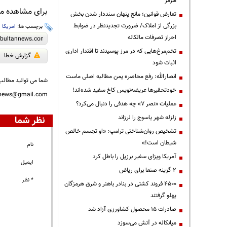
هرمز
برای مشاهده مطا
تعارض قوانین؛ مانع پنهان سنددار شدن بخش
بزرگی از املاک/ ضرورت تجدیدنظر در ضوابط
برچسب ها:
امریکا
،
احراز تصرفات مالکانه
تخم‌مرغ‌هایی که در مرز پوسیدند تا اقتدار اداری
گزارش خطا
اثبات شود
انصارالله: رفع محاصره یمن مطالبه اصلی ماست
شما می توانید مطالب 
خودتحقیرها عریضه‌نویس کاخ سفید شده‌اند!
nnews@gmail.com
عملیات «نصر ۷» چه هدفی را دنبال می‌کرد؟
زلزله شهر یاسوج را لرزاند
نظر شما
تشخیص روان‌شناختی ترامپ: «او تجسم خالص
شیطان است!»
نام
آمریکا ویزای سفیر برزیل را باطل کرد
ایمیل
۲ گزینه صنعا برای ریاض
* نظر
۴۵۰۰ فروند کشتی در بنادر باهنر و شرق هرمزگان
پهلو گرفتند
صادرات ۱۵ محصول کشاورزی آزاد شد
میانکاله در آتش می‌سوزد