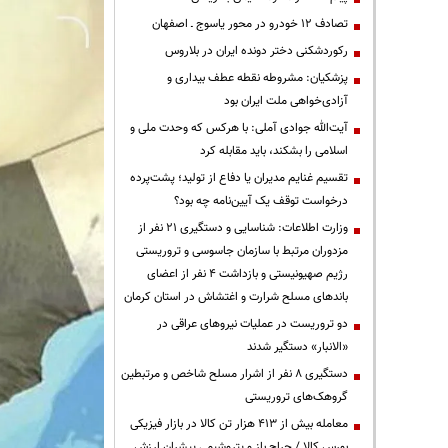
تصادف ۱۲ خودرو در محور یاسوج ـ اصفهان
رکوردشکنی دختر دونده ایران در بلاروس
پزشکیان: مشروطه نقطه عطف بیداری و
آزادی‌خواهی ملت ایران بود
آیت‌الله جوادی آملی: با هرکس که وحدت ملی و
اسلامی را بشکند، باید مقابله کرد
تقسیم غنایم مدیران یا دفاع از تولید؛ پشت‌پرده
درخواست توقف یک آیین‌نامه چه بود؟
وزارت اطلاعات: شناسایی و دستگیری ۲۱ نفر از
مزدوران مرتبط با سازمان جاسوسی و تروریستی
رژیم صهیونیستی و بازداشت ۴ نفر از اعضای
باندهای مسلح شرارت و اغتشاش در استان کرمان
دو تروریست در عملیات نیروهای عراقی در
«الانبار» دستگیر شدند
دستگیری ۸ نفر از اشرار مسلح شاخص و مرتبطین
گروهک‌های تروریستی
معامله بیش از ۴۱۳ هزار تن کالا در بازار فیزیکی
بورس کالا / حراج باز و پتروشیمی پیشران ارزش