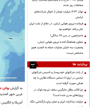
معاملات روز شدند
تهاتر ۱۶۷۳ میلیارد تومان از اموال شرکت‌های
تراستی
فرمانده نیروی هوایی ارتش: در دفاع از ملت ایران
جان برکف خواهیم بود
ماجراجویی در سن ۹۷ سالگی!
معاون هماهنگ‌کننده نیروی هوایی ارتش:
وضعیت سه خلبان عملیات حمله به العدید هنوز
مشخص نیست
پربازدید ها
از رانت‌ شرکتهای خودروساز و تاسیس شرکتهای
تراستی در اروپا تا تسخیر دستگاه نظارتی با چه
هدفی صورت گرفته است
به گزارش
بولتن نی
چرا قالب وافل جایگزین سقف تیرچه بلوک در
غربی شهر الحدیده
پروژه‌های مدرن شده است؟
جزئیات مذاکرات ایران و عمان برای بازگشایی تنگه
آمریکا و انگلیس 