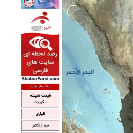
لینک های مفید
قیمت شیشه
سکوریت
آلپاری
بیم دتکتور