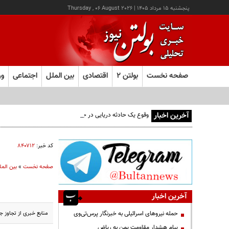
پنجشنبه ۱۵ مرداد ۱۴۰۵
|
Thursday , 06 August 2026
صفحه نخست
بولتن ۲
اقتصادی
بین الملل
اجتماعی
ور
آخرین اخبار
وقوع یک حادثه دریایی در جنوب شرق عدن
کد خبر:
۸۴۰۷۱۲
صفحه نخست
»
بین المل
آخرین اخبار
منابع خبری از تجاوز 
حمله نیروهای اسرائیلی به خبرنگار پرس‌تی‌وی
پیام هشدار مقاومت یمن به ریاض