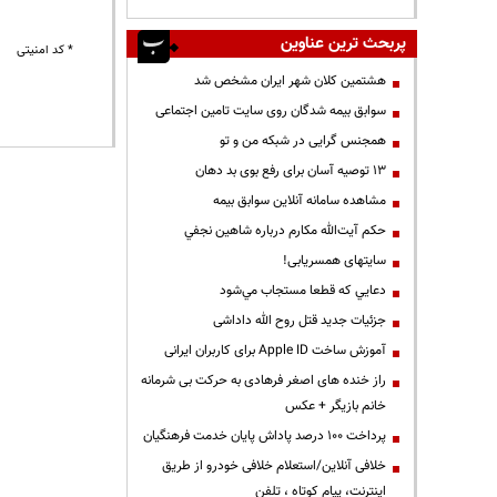
پربحث ترین عناوین
* کد امنیتی
هشتمین کلان شهر ایران مشخص شد
سوابق بیمه شدگان روی سایت تامین اجتماعی
همجنس گرایی در شبکه من و تو
13 توصیه آسان برای رفع بوی بد دهان
مشاهده سامانه آنلاين سوابق بیمه
حكم آيت‌الله مكارم درباره شاهين نجفي
سایتهای همسریابی!
دعايي كه قطعا مستجاب مي‌شود
جزئیات جدید قتل روح الله داداشی
آموزش ساخت Apple ID برای کاربران ایرانی
راز خنده های اصغر فرهادی به حرکت بی شرمانه
خانم بازیگر + عکس
پرداخت ۱۰۰ درصد پاداش پایان خدمت فرهنگیان
خلافی آنلاین/استعلام خلافی خودرو از طریق
اینترنت، پیام کوتاه ، تلفن