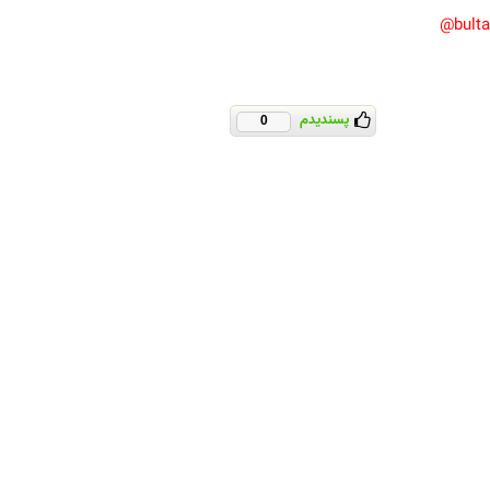
bult
پسندیدم
0