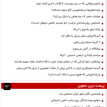
تخم‌مرغ‌هایی که در مرز پوسیدند تا اقتدار اداری اثبات شود
خودتحقیرها عریضه‌نویس کاخ سفید شده‌اند!
عملیات «نصر ۷» چه هدفی را دنبال می‌کرد؟
تشخیص روان‌شناختی ترامپ: «او تجسم خالص شیطان است!»
زلزله شهر یاسوج را لرزاند
آمریکا ویزای سفیر برزیل را باطل کرد
۲ گزینه صنعا برای ریاض
میانکاله در آتش می‌سوزد
مراسم عزاداری اربعین حسینی - کربلا
پزشکیان: تنها کسانی که در خیابان بودند ایران را نگه نداشتند همه سهیم هستند
گستره امپراتوری ایران در ۵ قرن پیش از میلاد؛ تصویری از ایران ۲۵ قرن پیش
پارچه فروشی که هیچ نسبتی با بانک آینده ندارد!
پربحث ترین عناوین
هشتمین کلان شهر ایران مشخص شد
سوابق بیمه شدگان روی سایت تامین اجتماعی
همجنس گرایی در شبکه من و تو