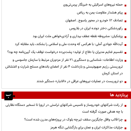
حمله نیروهای اسرائیلی به خبرنگار پرس‌تی‌وی
پیام هشدار مقاومت یمن به ریاض
تصادف ۱۲ خودرو در محور یاسوج ـ اصفهان
رکوردشکنی دختر دونده ایران در بلاروس
پزشکیان: مشروطه نقطه عطف بیداری و آزادی‌خواهی ملت ایران بود
آیت‌الله جوادی آملی: با هرکس که وحدت ملی و اسلامی را بشکند، باید مقابله کرد
تقسیم غنایم مدیران یا دفاع از تولید؛ پشت‌پرده درخواست توقف یک آیین‌نامه چه بود؟
وزارت اطلاعات: شناسایی و دستگیری ۲۱ نفر از مزدوران مرتبط با سازمان جاسوسی و
تروریستی رژیم صهیونیستی و بازداشت ۴ نفر از اعضای باندهای مسلح شرارت و اغتشاش
در استان کرمان
دو تروریست در عملیات نیروهای عراقی در «الانبار» دستگیر شدند
پربازدید ها
از رانت‌ شرکتهای خودروساز و تاسیس شرکتهای تراستی در اروپا تا تسخیر دستگاه نظارتی
با چه هدفی صورت گرفته است
چرا قالب وافل جایگزین سقف تیرچه بلوک در پروژه‌های مدرن شده است؟
جزئیات مذاکرات ایران و عمان برای بازگشایی تنگه هرمز