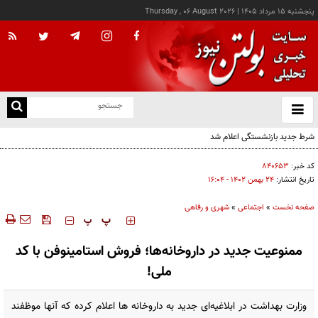
پنجشنبه ۱۵ مرداد ۱۴۰۵
|
Thursday , 06 August 2026
از
و
ته
شرط جدید بازنشستگی اعلام شد
ن
نو
کد خبر:
۸۴۰۶۵۳
تاریخ انتشار:
۲۴ بهمن ۱۴۰۲ - ۱۶:۰۴
صفحه نخست
»
اجتماعی
»
شهری و رفاهی
‍‍‍ پ
پ
ممنوعیت جدید در داروخانه‌ها؛ فروش استامینوفن با کد
ملی!
وزارت بهداشت در ابلاغیه‌ای جدید به داروخانه ها اعلام کرده که آنها موظفند