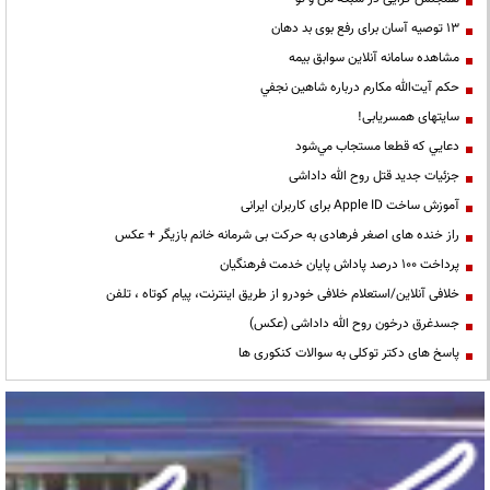
13 توصیه آسان برای رفع بوی بد دهان
مشاهده سامانه آنلاين سوابق بیمه
حكم آيت‌الله مكارم درباره شاهين نجفي
سایتهای همسریابی!
دعايي كه قطعا مستجاب مي‌شود
جزئیات جدید قتل روح الله داداشی
آموزش ساخت Apple ID برای کاربران ایرانی
راز خنده های اصغر فرهادی به حرکت بی شرمانه خانم بازیگر + عکس
پرداخت ۱۰۰ درصد پاداش پایان خدمت فرهنگیان
خلافی آنلاین/استعلام خلافی خودرو از طریق اینترنت، پیام کوتاه ، تلفن
جسدغرق درخون روح الله داداشی (عکس)
پاسخ های دکتر توکلی به سوالات کنکوری ها