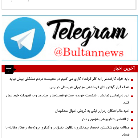
آخرین اخبار
باید افراد کارآمدتر را به کار گرفت/ کاری می کنیم در معیشت مردم مشکلی پیش نیاید
هدف قرار گرفتن اتاق‌ فرماندهی مزدوران عربستان در یمن
این دیپلماسی نمایشی، شکست خورده است/واقعیت‌ها را بپذیرید و به تعهدات خود عمل
کنید
امید مالباختگان رمزارز آبکی به فروش اموال محکومان
از التماس تا فروپاشی هژمونی دلار
مطالبه برای شکستن انحصار پیمانکاری؛ نظارت دقیق بر واگذاری پروژه‌ها، راهکار مقابله با
فساد