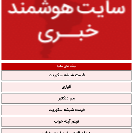
لینک های مفید
قیمت شیشه سکوریت
آلپاری
بیم دتکتور
قیمت شیشه سکوریت
فیلم آپنه خواب