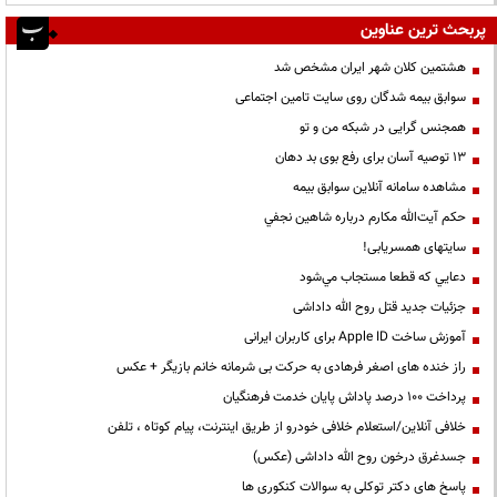
پربحث ترین عناوین
هشتمین کلان شهر ایران مشخص شد
سوابق بیمه شدگان روی سایت تامین اجتماعی
همجنس گرایی در شبکه من و تو
13 توصیه آسان برای رفع بوی بد دهان
مشاهده سامانه آنلاين سوابق بیمه
حكم آيت‌الله مكارم درباره شاهين نجفي
سایتهای همسریابی!
دعايي كه قطعا مستجاب مي‌شود
جزئیات جدید قتل روح الله داداشی
آموزش ساخت Apple ID برای کاربران ایرانی
راز خنده های اصغر فرهادی به حرکت بی شرمانه خانم بازیگر + عکس
پرداخت ۱۰۰ درصد پاداش پایان خدمت فرهنگیان
خلافی آنلاین/استعلام خلافی خودرو از طریق اینترنت، پیام کوتاه ، تلفن
جسدغرق درخون روح الله داداشی (عکس)
پاسخ های دکتر توکلی به سوالات کنکوری ها