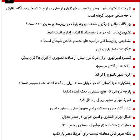
از رانت‌ شرکتهای خودروساز و تاسیس شرکتهای تراستی در اروپا تا تسخیر دستگاه نظارتی
با چه هدفی صورت گرفته است
چرا قالب وافل جایگزین سقف تیرچه بلوک در پروژه‌های مدرن شده است؟
تخم‌مرغ‌هایی که در مرز پوسیدند تا اقتدار اداری اثبات شود
تشخیص روان‌شناختی ترامپ: «او تجسم خالص شیطان است!»
۲ گزینه صنعا برای ریاض
گستره امپراتوری ایران در ۵ قرن پیش از میلاد؛ تصویری از ایران ۲۵ قرن پیش
میانکاله در آتش می‌سوزد
زلزله شهر یاسوج را لرزاند
پزشکیان: تنها کسانی که در خیابان بودند ایران را نگه نداشتند همه سهیم هستند
پارچه فروشی که هیچ نسبتی با بانک آینده ندارد!
آمریکا ویزای سفیر برزیل را باطل کرد
نقض آتش‌بس و حملات رژیم صهیونیستی به جنوب لبنان
جدال بهرام افشاری و امین حیایی در صدر جدول
حمایت از هشت هزار نوآموز سیستان و بلوچستانی
تنگه هرمز قابل معامله نیست برای آمریکا معبر باز نکنید