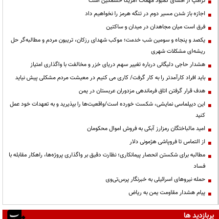
ترامپ از افشای کمبود مهمات آمریکا خشمگین است
اجازه باز شدن مسیر دوم در تنگه هرمز را نخواهیم داد
فرق است میان مجاهدان در میدان و ساکتین
یکصد و پنجاه و سومین شب خدمت؛ موکب شهدای رزکان، تریبون مردم و مطالبه‌گر حل
ریشه‌ای مشکلات شهری
هشدار حاجی دلیگانی درباره تغییر سهم دریای خزر و مخالفت با واگذاری امتیاز
باید افراد کارآمدتر را به کار گرفت/ کاری می کنیم در معیشت مردم مشکلی پیش نیاید
هدف قرار گرفتن اتاق‌ فرماندهی مزدوران عربستان در یمن
این دیپلماسی نمایشی، شکست خورده است/واقعیت‌ها را بپذیرید و به تعهدات خود عمل
کنید
امید مالباختگان رمزارز آبکی به فروش اموال محکومان
از التماس تا فروپاشی هژمونی دلار
مطالبه برای شکستن انحصار پیمانکاری؛ نظارت دقیق بر واگذاری پروژه‌ها، راهکار مقابله با
فساد
حمله نیروهای اسرائیلی به خبرنگار پرس‌تی‌وی
پیام هشدار مقاومت یمن به ریاض
پربازدید ها