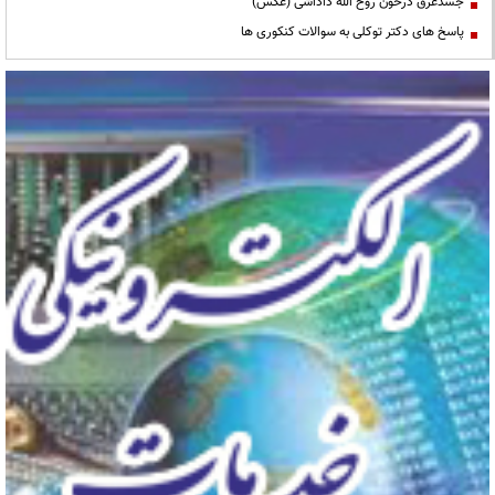
جسدغرق درخون روح الله داداشی (عکس)
پاسخ های دکتر توکلی به سوالات کنکوری ها