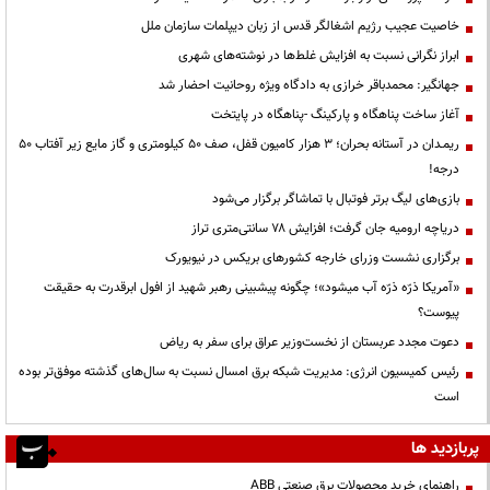
خاصیت عجیب رژیم اشغالگر قدس از زبان دیپلمات سازمان ملل
ابراز نگرانی نسبت به افزایش غلط‌ها در نوشته‌های شهری
جهانگیر: محمدباقر خرازی به دادگاه ویژه روحانیت احضار شد
آغاز ساخت پناهگاه و پارکینگ -پناهگاه در پایتخت
ریمـدان در آستانه بحران؛ ۳ هزار کامیون قفل، صف ۵۰ کیلومتری و گاز مایع زیر آفتاب ۵۰
درجه!
بازی‌های لیگ برتر فوتبال با تماشاگر برگزار می‌شود
دریاچه ارومیه جان گرفت؛ افزایش ۷۸ سانتی‌متری تراز
برگزاری نشست وزرای خارجه کشورهای بریکس در نیویورک
«آمریکا ذرّه ذرّه آب میشود»؛ چگونه پیشبینی رهبر شهید از افول ابرقدرت به حقیقت
پیوست؟
دعوت مجدد عربستان از نخست‌وزیر عراق برای سفر به ریاض
رئیس کمیسیون انرژی: مدیریت شبکه برق امسال نسبت به سال‌های گذشته موفق‌تر بوده
است
پربازدید ها
راهنمای خرید محصولات برق صنعتی ABB