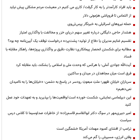
باید افراد کارآمدتر را به کار گرفت/ کاری می کنیم در معیشت مردم مشکلی پیش نیاید
از التماس تا فروپاشی هژمونی دلار
حمله نیروهای اسرائیلی به خبرنگار پرس‌تی‌وی
هشدار حاجی دلیگانی درباره تغییر سهم دریای خزر و مخالفت با واگذاری امتیاز
تقسیم غنایم مدیران یا دفاع از تولید؛ پشت‌پرده درخواست توقف یک آیین‌نامه چه بود؟
مطالبه برای شکستن انحصار پیمانکاری؛ نظارت دقیق بر واگذاری پروژه‌ها، راهکار مقابله با
فساد
آیت‌الله جوادی آملی: با هرکس که وحدت ملی و اسلامی را بشکند، باید مقابله کرد
فرق است میان مجاهدان در میدان و ساکتین
سربازانِ خیابانِ ظهور؛ ملتِ مبعوثِ رودسر در پاسخ به دشمن: «خیابان‌ها را به ناامیدان
نمی‌دهیم»
این دیپلماسی نمایشی، شکست خورده است/واقعیت‌ها را بپذیرید و به تعهدات خود عمل
کنید
امیر دبیری‌مهر در سوگ دکتر ابوالقاسم قاسم‌زاده؛ از خاطرات صداوسیما تا کلاس درس
سیاست
ترامپ از افشای کمبود مهمات آمریکا خشمگین است
وقتی انرژی، مسیرش را گم می‌کند