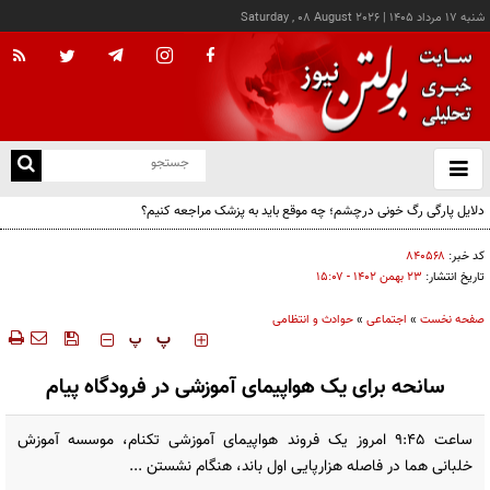
شنبه ۱۷ مرداد ۱۴۰۵
|
Saturday , 08 August 2026
از
و
ته
دلایل پارگی رگ خونی درچشم؛ چه موقع باید به پزشک مراجعه کنیم؟
ن
نو
کد خبر:
۸۴۰۵۶۸
تاریخ انتشار:
۲۳ بهمن ۱۴۰۲ - ۱۵:۰۷
صفحه نخست
»
اجتماعی
»
حوادث و انتظامی
‍‍‍ پ
پ
سانحه برای یک هواپیمای آموزشی در فرودگاه پیام
ساعت ۹:۴۵ امروز یک فروند هواپیمای آموزشی تکنام، موسسه آموزش
خلبانی هما در فاصله هزارپایی اول باند، هنگام نشستن ...