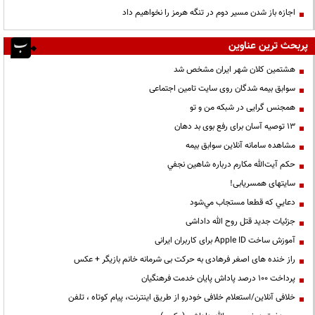
اجازه باز شدن مسیر دوم در تنگه هرمز را نخواهیم داد
پربحث ترین عناوین
هشتمین کلان شهر ایران مشخص شد
سوابق بیمه شدگان روی سایت تامین اجتماعی
همجنس گرایی در شبکه من و تو
13 توصیه آسان برای رفع بوی بد دهان
مشاهده سامانه آنلاين سوابق بیمه
حكم آيت‌الله مكارم درباره شاهين نجفي
سایتهای همسریابی!
دعايي كه قطعا مستجاب مي‌شود
جزئیات جدید قتل روح الله داداشی
آموزش ساخت Apple ID برای کاربران ایرانی
راز خنده های اصغر فرهادی به حرکت بی شرمانه خانم بازیگر + عکس
پرداخت ۱۰۰ درصد پاداش پایان خدمت فرهنگیان
خلافی آنلاین/استعلام خلافی خودرو از طریق اینترنت، پیام کوتاه ، تلفن