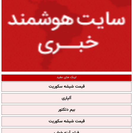
لینک های مفید
قیمت شیشه سکوریت
آلپاری
بیم دتکتور
قیمت شیشه سکوریت