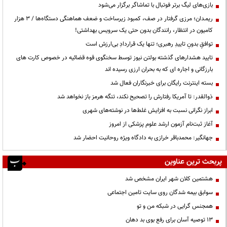
بازی‌های لیگ برتر فوتبال با تماشاگر برگزار می‌شود
ریمـدان؛ مرزی گرفتار در صف، کمبود زیرساخت و ضعف هماهنگی دستگاه‌ها / ۳ هزار
کامیون در انتظار، رانندگان بدون حتی یک سرویس بهداشتی!
توافقِ بدونِ تاییدِ رهبری؛ تنها یک قراردادِ بی‌ارزش است
تایید هشدارهای گذشته بولتن نیوز توسط سخنگوی قوه قضائیه در خصوص کارت های
بارزگانی و اجاره ای که به بحران ارزی رسیده اند
بسته اینترنت رایگان برای خبرنگاران فعال شد
ذوالقدر: تا آمریکا رفتارش را تصحیح نکند، تنگه هرمز باز نخواهد شد
ابراز نگرانی نسبت به افزایش غلط‌ها در نوشته‌های شهری
آغاز ثبت‌نام آزمون ارشد علوم پزشکی از امروز
جهانگیر: محمدباقر خرازی به دادگاه ویژه روحانیت احضار شد
پربحث ترین عناوین
هشتمین کلان شهر ایران مشخص شد
سوابق بیمه شدگان روی سایت تامین اجتماعی
همجنس گرایی در شبکه من و تو
13 توصیه آسان برای رفع بوی بد دهان