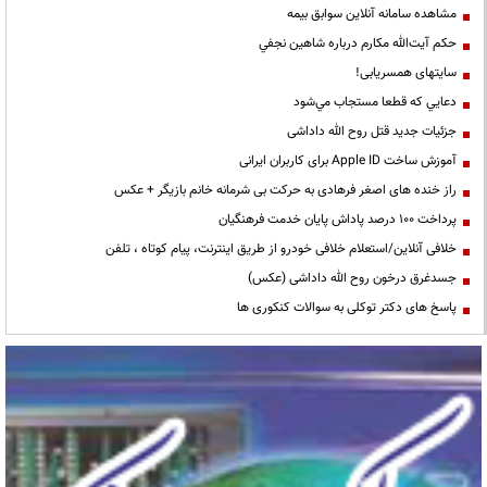
مشاهده سامانه آنلاين سوابق بیمه
حكم آيت‌الله مكارم درباره شاهين نجفي
سایتهای همسریابی!
دعايي كه قطعا مستجاب مي‌شود
جزئیات جدید قتل روح الله داداشی
آموزش ساخت Apple ID برای کاربران ایرانی
راز خنده های اصغر فرهادی به حرکت بی شرمانه خانم بازیگر + عکس
پرداخت ۱۰۰ درصد پاداش پایان خدمت فرهنگیان
خلافی آنلاین/استعلام خلافی خودرو از طریق اینترنت، پیام کوتاه ، تلفن
جسدغرق درخون روح الله داداشی (عکس)
پاسخ های دکتر توکلی به سوالات کنکوری ها