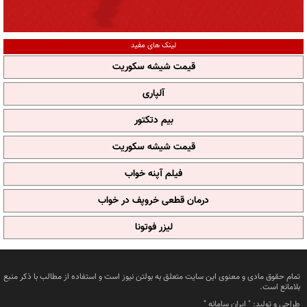
لینک های مفید
قیمت شیشه سکوریت
آلپاری
بیم دتکتور
قیمت شیشه سکوریت
فیلم آپنه خواب
درمان قطعی خروپف در خواب
لیزر فوتونا
تمام حقوق مادی و معنوی این سایت متعلق به بولتن نیوز است و استفاده از مطالب با ذکر منبع
بلامانع است.
طراحی و تولید: "
ایران سامانه
"