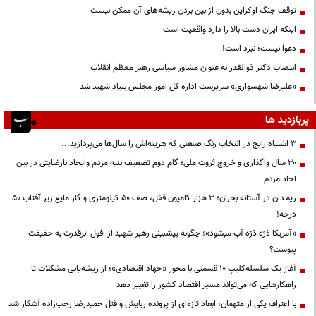
توقف جنگ اوکراین بدون از بین بردن ریشه‌های آن ممکن نیست
اینکه ایران دست بالا را دارد واقعیت است
دعوا نیست؛ نبرد است!
انتصاب دکتر ذوالقدر به عنوان مشاور سیاسی رهبر معظم انقلاب
«علیرضا شهسواری» سرپرست اداره کل امور مجلس بنیاد شهید شد
پربازدید ها
3 اشتباه رایج در انتخاب رنگ صنعتی که هزینه‌اش را سال‌ها می‌پردازید...
۳۰ سال واگذاری و خروج ثروت ملی؛ گام دوم تضعیف بنیه مردم وایجاد نارضایتی در بین
احاد مردم
ریمـدان در آستانه بحران؛ ۳ هزار کامیون قفل، صف ۵۰ کیلومتری و گاز مایع زیر آفتاب ۵۰
درجه!
«آمریکا ذرّه ذرّه آب میشود»؛ چگونه پیشبینی رهبر شهید از افول ابرقدرت به حقیقت
پیوست؟
آغاز یک سلسله‌کلیپ ۱۰ قسمتی با محور «جهاد اقتصادی»؛ از ریشه‌یابی مشکلات تا
راهکارهایی که می‌تواند مسیر اقتصاد کشور را تغییر دهد
با اعتراف یکی از متهمان، ابعاد تازه‌ای از پرونده ربایش و قتل حمیدرضا رجب‌زاده آشکار شد