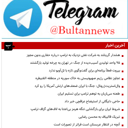
آخرین اخبار
هشدار گرینلند به شرکت نفتی نزدیک به ترامپ درباره حفاری بدون مجوز
95 واحد تولیدی آسیب‌دیده از جنگ در تهران به چرخه تولید بازگشتند
بیروت فعلاً برنامه‌ای برای گفت‌وگوی تازه با تل‌آویو ندارد
تجاوز نظامی رژیم صهیونیستی به خاک سوریه در منطقه القنیطره
وال‌استریت‌ژرونال: جنگ با ایران ضعف‌های ارتش آمریکا را رو کرد
طعنه سی‌ان‌ان به توهم ترامپ برای تسلیم ایران
حاجی دلیگانی از استیضاح عراقچی خبر داد
شروط ایران برای بازگشایی تنگه هرمز بی‌اعتنا به لاف‌های گزاف ترامپ
تبریک قالیباف به محسن رضایی
آنچه در انتظار عربستان است فراتر از تصورات است