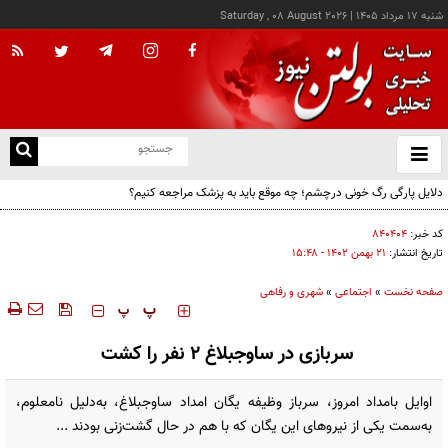
شنبه ۱۷ مرداد ۱۴۰۵
|
Saturday , 08 August 2026
از
و
ته
دلایل پارگی رگ خونی درچشم؛ چه موقع باید به پزشک مراجعه کنیم؟
ن
نو
کد خبر:
۸۴۰۴۰۴
تاریخ انتشار:
۲۱ بهمن ۱۴۰۲ - ۱۵:۴۸
صفحه نخست
»
اجتماعی
»
شهری و رفاهی
‍‍‍ پ
پ
سربازی در ساوجبلاغ ۲ نفر را کشت
اوایل بامداد امروز، سرباز وظیفه یگان امداد ساوجبلاغ، به‌دلیل نامعلوم،
به‌سمت یکی از نیروهای این یگان که با هم در حال گشت‌زنی بودند ...