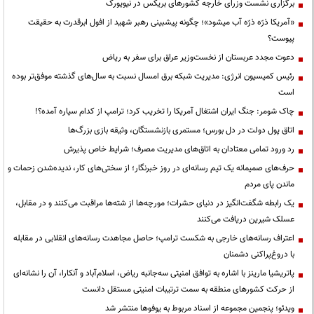
برگزاری نشست وزرای خارجه کشورهای بریکس در نیویورک
«آمریکا ذرّه ذرّه آب میشود»؛ چگونه پیشبینی رهبر شهید از افول ابرقدرت به حقیقت
پیوست؟
دعوت مجدد عربستان از نخست‌وزیر عراق برای سفر به ریاض
رئیس کمیسیون انرژی: مدیریت شبکه برق امسال نسبت به سال‌های گذشته موفق‌تر بوده
است
چاک شومر: جنگ ایران اشتغال آمریکا را تخریب کرد؛ ترامپ از کدام سیاره آمده؟!
اتاق پول دولت در دل بورس؛ مستمری بازنشستگان، وثیقه بازی بزرگ‌ها
رد ورود تمامی معتادان به اتاق‌های مدیریت مصرف؛ شرایط خاص پذیرش
حرف‌های صمیمانه یک تیم رسانه‌ای در روز خبرنگار؛ از سختی‌های کار، ندیده‌شدن زحمات و
ماندن پای مردم
یک رابطه شگفت‌انگیز در دنیای حشرات؛ مورچه‌ها از شته‌ها مراقبت می‌کنند و در مقابل،
عسلک شیرین دریافت می‌کنند
اعتراف رسانه‌های خارجی به شکست ترامپ؛ حاصل مجاهدت رسانه‌های انقلابی در مقابله
با دروغ‌پراکنی دشمنان
پاتریشیا مارینز با اشاره به توافق امنیتی سه‌جانبه ریاض، اسلام‌آباد و آنکارا، آن را نشانه‌ای
از حرکت کشورهای منطقه به سمت ترتیبات امنیتی مستقل دانست
ویدئو؛ پنجمین مجموعه از اسناد مربوط به یوفوها منتشر شد