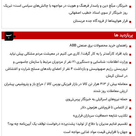
خبرنگار، مبلّغ دین و پاسدار فرهنگ و هویت در مواجهه با چالش‌های سیاسی است؛ تبریک
روز خبرنگار از سوی استاد خطیب اصفهانی.
فرار هواپیماها از فرودگاه جده عربستان
پربازدید ها
راهنمای خرید محصولات برق صنعتی ABB
باید افراد کارآمدتر را به کار گرفت/ کاری می کنیم در معیشت مردم مشکلی پیش نیاید
وزارت اطلاعات: شناسایی و دستگیری ۲۱ نفر از مزدوران مرتبط با سازمان جاسوسی و
تروریستی رژیم صهیونیستی و بازداشت ۴ نفر از اعضای باندهای مسلح شرارت و اغتشاش
در استان کرمان
معامله بیش از ۴۱۳ هزار تن کالا در بازار فیزیکی بورس کالا / حراج باز و پتروشیمی پیشران
ارزش معاملات روز شدند
حمله نیروهای اسرائیلی به خبرنگار پرس‌تی‌وی
از التماس تا فروپاشی هژمونی دلار
تکذیب شایعه «معافیت سربازان فراری»
تقسیم غنایم مدیران یا دفاع از تولید؛ پشت‌پرده درخواست توقف یک آیین‌نامه چه بود؟
جهان با افزایش قیمت مواد غذایی مواجه است