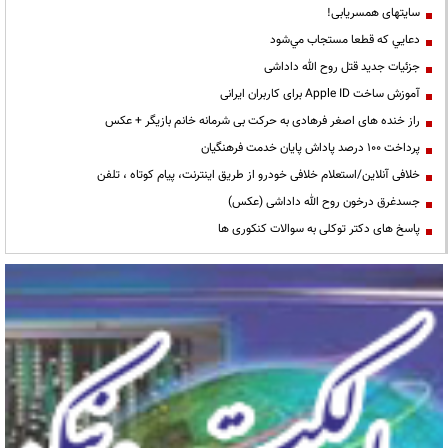
سایتهای همسریابی!
دعايي كه قطعا مستجاب مي‌شود
جزئیات جدید قتل روح الله داداشی
آموزش ساخت Apple ID برای کاربران ایرانی
راز خنده های اصغر فرهادی به حرکت بی شرمانه خانم بازیگر + عکس
پرداخت ۱۰۰ درصد پاداش پایان خدمت فرهنگیان
خلافی آنلاین/استعلام خلافی خودرو از طریق اینترنت، پیام کوتاه ، تلفن
جسدغرق درخون روح الله داداشی (عکس)
پاسخ های دکتر توکلی به سوالات کنکوری ها