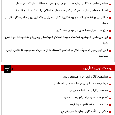
هشدار حاجی دلیگانی درباره تغییر سهم دریای خزر و مخالفت با واگذاری امتیاز
آیت‌الله جوادی آملی: با هرکس که وحدت ملی و اسلامی را بشکند، باید مقابله کرد
مطالبه برای شکستن انحصار پیمانکاری؛ نظارت دقیق بر واگذاری پروژه‌ها، راهکار مقابله با
فساد
فرق است میان مجاهدان در میدان و ساکتین
این دیپلماسی نمایشی، شکست خورده است/واقعیت‌ها را بپذیرید و به تعهدات خود عمل
کنید
امیر دبیری‌مهر در سوگ دکتر ابوالقاسم قاسم‌زاده؛ از خاطرات صداوسیما تا کلاس درس
سیاست
پربحث ترین عناوین
هشتمین کلان شهر ایران مشخص شد
سوابق بیمه شدگان روی سایت تامین اجتماعی
همجنس گرایی در شبکه من و تو
13 توصیه آسان برای رفع بوی بد دهان
مشاهده سامانه آنلاين سوابق بیمه
حكم آيت‌الله مكارم درباره شاهين نجفي