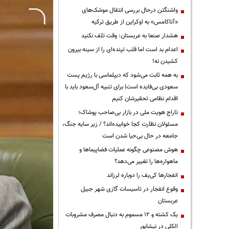
واشنگتن درحال بررسی انتقال موشک‌های
«آتاکامس» به اوکراین از طریق ترکیه
هشدار صنعا به عربستان: وقت تلف نکنید
اعدام بد است اما قلب تپنده‌ای را از سینه بیرون
کشیدن نه!
به همه ثابت می‌شود که دیپلماسی با رژیم پست
سعودی بی‌فایده است| برای تنبیه آل‌سعود باید با
اقدام نظامی تحقیرشان کنیم
تاراج هویت ملی در بازار بی‌صاحب پوشاک؛
مسئولان نظارت کجا خوابیده‌اند؟ / زیر سایه جنگ،
جامعه در حال بی‌حیا شدن است
هوش مصنوعی چگونه عملیات فضاپیماها و
ماهواره‌ها را تغییر می‌دهد؟
انفجارها کی‌یف را دوباره لرزاند
وقوع انفجار در تاسیسات گازی شهر جبیل
عربستان
یک کشته و ۱۲ مسموم به دنبال مصرف مشروبات
الکلی در نیشابور