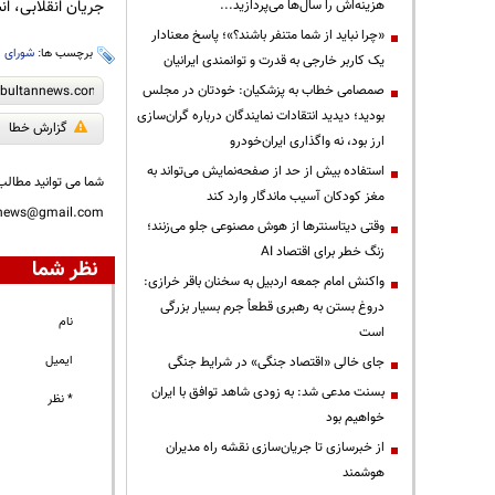
جریان انقلابی، ان
هزینه‌اش را سال‌ها می‌پردازید...
«چرا نباید از شما متنفر باشند؟»؛ پاسخ معنادار
برچسب ها:
شورای ا
یک کاربر خارجی به قدرت و توانمندی ایرانیان
صمصامی خطاب به پزشکیان: خودتان در مجلس
بودید؛ دیدید انتقادات نمایندگان درباره گران‌سازی
گزارش خطا
ارز بود، نه واگذاری ایران‌خودرو
استفاده بیش از حد از صفحه‌نمایش می‌تواند به
شما می توانید مطالب 
مغز کودکان آسیب ماندگار وارد کند
nnews@gmail.com
وقتی دیتاسنترها از هوش مصنوعی جلو می‌زنند؛
زنگ خطر برای اقتصاد AI
نظر شما
واکنش امام جمعه اردبیل به سخنان باقر خرازی:
دروغ بستن به رهبری قطعاً جرم بسیار بزرگی
نام
است
ایمیل
جای خالی «اقتصاد جنگی» در شرایط جنگی
بسنت مدعی شد: به زودی شاهد توافق با ایران
* نظر
خواهیم بود
از خبرسازی تا جریان‌سازی نقشه راه مدیران
هوشمند