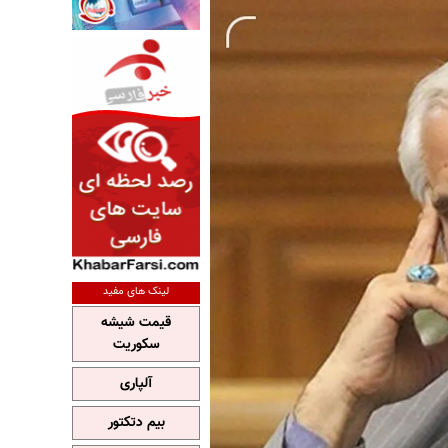
لینک های مفید
قیمت شیشه
سکوریت
آلپاری
بیم دتکتور