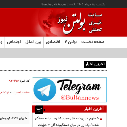
يکشنبه ۱۸ مرداد ۱۴۰۵
|
Sunday , 09 August 2026
صفحه نخست
بولتن ۲
اقتصادی
بین الملل
اجتماعی
ور
آخرین اخبار
هشدار صنعا به عربستان: وقت تلف نکنید
کد خبر:
۸۴۰۳۶۸
صفحه نخست
»
اجتماعی
آخرین اخبار
شورای ائتلاف نیروهای
۵ متهم در پرونده قتل حمیدرضا رجب‌زاده دستگیر
شدند/ یک زن در میان دستگیرشدگان + جزئیات