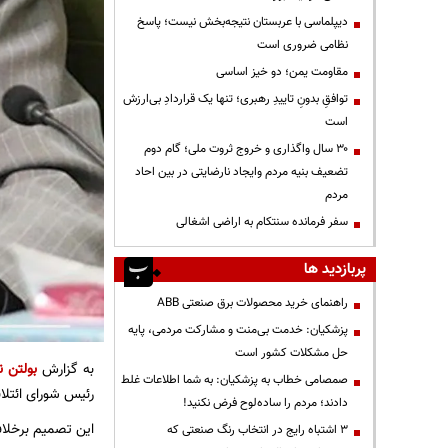
دیپلماسی با عربستان نتیجه‌بخش نیست؛ پاسخ
نظامی ضروری است
مقاومت یمن؛ دو خیز اساسی
توافقِ بدونِ تاییدِ رهبری؛ تنها یک قراردادِ بی‌ارزش
است
۳۰ سال واگذاری و خروج ثروت ملی؛ گام دوم
تضعیف بنیه مردم وایجاد نارضایتی در بین احاد
مردم
سفر فرمانده سنتکام به اراضی اشغالی
پربازدید ها
راهنمای خرید محصولات برق صنعتی ABB
پزشکیان: خدمت بی‌منت و مشارکت مردمی، پایه
حل مشکلات کشور است
به گزارش
بولتن ن
صمصامی خطاب به پزشکیان: به شما اطلاعات غلط
رئیس شورای ائتلا
دادند؛ مردم را ساده‌لوح فرض نکنید!
این تصمیم برخلاف 
3 اشتباه رایج در انتخاب رنگ صنعتی که