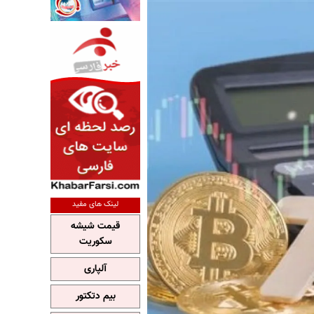
لینک های مفید
قیمت شیشه
سکوریت
آلپاری
بیم دتکتور