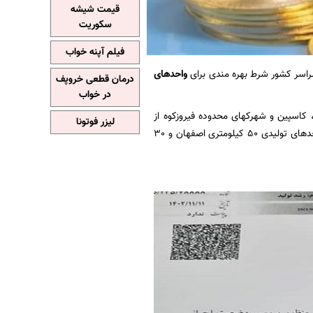
قیمت شیشه
سکوریت
فیلم آپنه خواب
اسر کشور شرط بهره مندی برای
واحدهای
درمان قطعی خروپف
در خواب
، اشتهارد، کاسپین و شهرکهای محدوده فیروزکوه از
لیزر فوتونا
معافیت و مشوقهای ماده 132 قانون مالیاتهای مستقیم بهره مند نخواهند شد. این مقرره شامل واحدهای تولیدی 50 کیلومتری اصفهان و 30