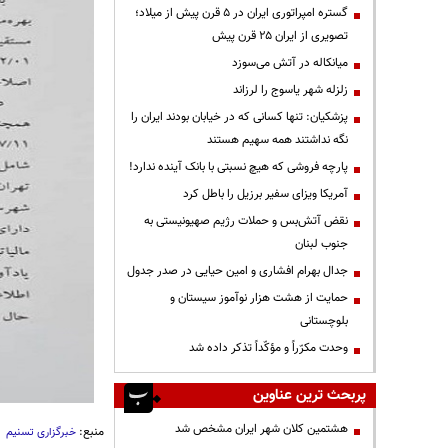
گستره امپراتوری ایران در ۵ قرن پیش از میلاد؛
تصویری از ایران ۲۵ قرن پیش
میانکاله در آتش می‌سوزد
زلزله شهر یاسوج را لرزاند
پزشکیان: تنها کسانی که در خیابان بودند ایران را
نگه نداشتند همه سهیم هستند
پارچه فروشی که هیچ نسبتی با بانک آینده ندارد!
آمریکا ویزای سفیر برزیل را باطل کرد
نقض آتش‌بس و حملات رژیم صهیونیستی به
جنوب لبنان
جدال بهرام افشاری و امین حیایی در صدر جدول
حمایت از هشت هزار نوآموز سیستان و
بلوچستانی
وحدت مکرّراً و مؤکّداً تذکر داده شد
پربحث ترین عناوین
هشتمین کلان شهر ایران مشخص شد
منبع:
خبرگزاری تسنیم