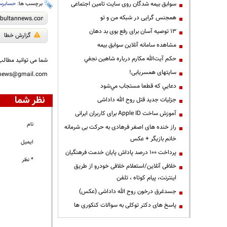
سوابق بیمه شدگان روی سایت تامین اجتماعی
برچسب ها:
حسابرس
همجنس گرایی در شبکه من و تو
13 توصیه آسان برای رفع بوی بد دهان
گزارش خطا
مشاهده سامانه آنلاين سوابق بیمه
حكم آيت‌الله مكارم درباره شاهين نجفي
شما می توانید مطالب 
سایتهای همسریابی!
nnews@gmail.com
دعايي كه قطعا مستجاب مي‌شود
نظر شما
جزئیات جدید قتل روح الله داداشی
آموزش ساخت Apple ID برای کاربران ایرانی
نام
راز خنده های اصغر فرهادی به حرکت بی شرمانه
خانم بازیگر + عکس
ایمیل
پرداخت ۱۰۰ درصد پاداش پایان خدمت فرهنگیان
* نظر
خلافی آنلاین/استعلام خلافی خودرو از طریق
اینترنت، پیام کوتاه ، تلفن
جسدغرق درخون روح الله داداشی (عکس)
پاسخ های دکتر توکلی به سوالات کنکوری ها