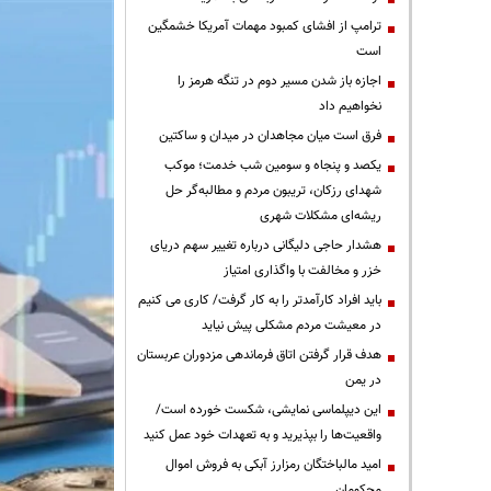
ترامپ از افشای کمبود مهمات آمریکا خشمگین
است
اجازه باز شدن مسیر دوم در تنگه هرمز را
نخواهیم داد
فرق است میان مجاهدان در میدان و ساکتین
یکصد و پنجاه و سومین شب خدمت؛ موکب
شهدای رزکان، تریبون مردم و مطالبه‌گر حل
ریشه‌ای مشکلات شهری
هشدار حاجی دلیگانی درباره تغییر سهم دریای
خزر و مخالفت با واگذاری امتیاز
باید افراد کارآمدتر را به کار گرفت/ کاری می کنیم
در معیشت مردم مشکلی پیش نیاید
هدف قرار گرفتن اتاق‌ فرماندهی مزدوران عربستان
در یمن
این دیپلماسی نمایشی، شکست خورده است/
واقعیت‌ها را بپذیرید و به تعهدات خود عمل کنید
امید مالباختگان رمزارز آبکی به فروش اموال
محکومان