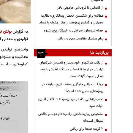
از التماس تا فروپاشی هژمونی دلار
مطالبه برای شکستن انحصار پیمانکاری؛ نظارت
دقیق بر واگذاری پروژه‌ها، راهکار مقابله با فساد
حمله نیروهای اسرائیلی به خبرنگار پرس‌تی‌وی
به گزارش
بولتن نی
تولیدی
و معدنی از
پیام هشدار مقاومت یمن به ریاض
پربازدید ها
از رانت‌ شرکتهای خودروساز و تاسیس شرکتهای
کیلومتری سایر مرا
تراستی در اروپا تا تسخیر دستگاه نظارتی با چه
هدفی صورت گرفته است
چرا قالب وافل جایگزین سقف تیرچه بلوک در
پروژه‌های مدرن شده است؟
تخم‌مرغ‌هایی که در مرز پوسیدند تا اقتدار اداری
اثبات شود
تشخیص روان‌شناختی ترامپ: «او تجسم خالص
شیطان است!»
۲ گزینه صنعا برای ریاض