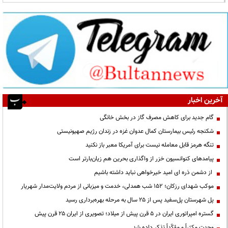
آخرین اخبار
گام جدید برای کاهش مصرف گاز در بخش خانگی
شکنجه رئیس بیمارستان کمال عدوان غزه در زندان رژیم صهیونیستی
تنگه هرمز قابل معامله نیست برای آمریکا معبر باز نکنید
پیامدهای کنوانسیون خزر از واگذاری بحرین هم زیان‌بارتر است
از دشمن ذره ای امید خیرخواهی نباید داشته باشیم
موکب شهدای رزکان؛ ۱۵۲ شب همدلی، خدمت و میزبانی از مردم ولایت‌مدار شهریار
پل شهرستان پل‌سفید پس از ۲۵ سال به مرحله بهره‌برداری رسید
گستره امپراتوری ایران در ۵ قرن پیش از میلاد؛ تصویری از ایران ۲۵ قرن پیش
وحدت مکرّراً و مؤکّداً تذکر داده شد