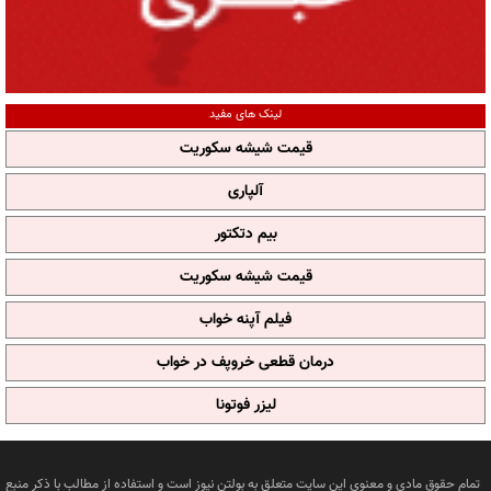
لینک های مفید
قیمت شیشه سکوریت
آلپاری
بیم دتکتور
قیمت شیشه سکوریت
فیلم آپنه خواب
درمان قطعی خروپف در خواب
لیزر فوتونا
تمام حقوق مادی و معنوی این سایت متعلق به بولتن نیوز است و استفاده از مطالب با ذکر منبع