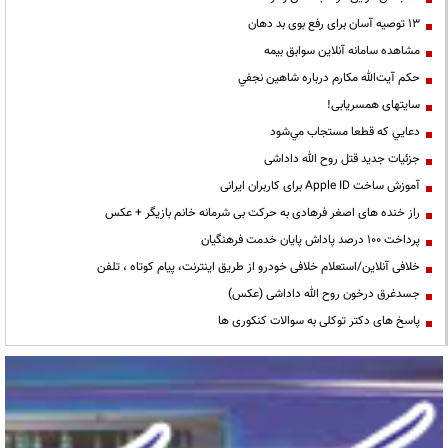
13 توصیه آسان برای رفع بوی بد دهان
مشاهده سامانه آنلاين سوابق بیمه
حكم آيت‌الله مكارم درباره شاهين نجفي
سایتهای همسریابی!
دعايي كه قطعا مستجاب مي‌شود
جزئیات جدید قتل روح الله داداشی
آموزش ساخت Apple ID برای کاربران ایرانی
راز خنده های اصغر فرهادی به حرکت بی شرمانه خانم بازیگر + عکس
پرداخت ۱۰۰ درصد پاداش پایان خدمت فرهنگیان
خلافی آنلاین/استعلام خلافی خودرو از طریق اینترنت، پیام کوتاه ، تلفن
جسدغرق درخون روح الله داداشی (عکس)
پاسخ های دکتر توکلی به سوالات کنکوری ها