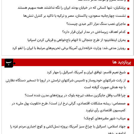
پزشکیان: تنها کسانی که در خیابان بودند ایران را نگه نداشتند همه سهیم هستند
نشست چهارجانبه سعودی، پاکستان، مصر و ترکیه با تاکید بر کنترل تنش‌ها
ماجرای نصب سنگ مزار اکبر عبدی چیست؟
کدام اهداف زیرساختی در مدار ایران قرار دارد؟
بحران اینفانتینو؛ از طرح جنجالی تا اتهام باج‌خواهی و قربانی کردن اسپانیا
رویترز مدعی شد: وزارت خزانه‌داری آمریکا برخی تحریم‌های مرتبط با ایران را لغو کرد
پربازدید ها
شیخ نعیم قاسم: توافق ایران و آمریکا، اسرائیل را مهار کرد
از رانت‌ شرکتهای خودروساز و تاسیس شرکتهای تراستی در اروپا تا تسخیر دستگاه نظارتی
با چه هدفی صورت گرفته است
چرا قالب وافل جایگزین سقف تیرچه بلوک در پروژه‌های مدرن شده است؟
صمصامی: ریشه مشکلات اقتصادی، گرانی نرخ ارز است/ طرح «تقویت پول ملی» در
کمیسیون اقتصادی رأی نیاورد
میناب؛ شهرِ مقبره‌های کوچک!
جهاد اسلامی: اسرائیل با چراغ سبز آمریکا، پروژه نسل‌کشی و کوچ اجباری مردم غزه را
ادامه می‌دهد