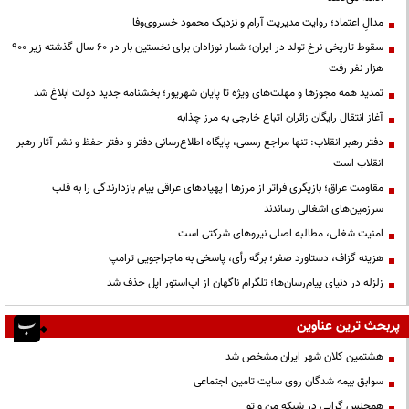
مدالِ اعتماد؛ روایت مدیریت آرام و نزدیک محمود خسروی‌وفا
سقوط تاریخی نرخ تولد در ایران؛ شمار نوزادان برای نخستین بار در ۶۰ سال گذشته زیر ۹۰۰
هزار نفر رفت
تمدید همه مجوزها و مهلت‌های ویژه تا پایان شهریور؛ بخشنامه جدید دولت ابلاغ شد
آغاز انتقال رایگان زائران اتباع خارجی به مرز چذابه
دفتر رهبر انقلاب: تنها مراجع رسمی، پایگاه اطلاع‌رسانی دفتر و دفتر حفظ و نشر آثار رهبر
انقلاب است
مقاومت عراق؛ بازیگری فراتر از مرزها | پهپادهای عراقی پیام بازدارندگی را به قلب
سرزمین‌های اشغالی رساندند
‌امنیت شغلی، مطالبه اصلی نیروهای شرکتی است
هزینه گزاف، دستاورد صفر؛ برگه رأی، پاسخی به ماجراجویی ترامپ
زلزله در دنیای پیام‌رسان‌ها؛ تلگرام ناگهان از اپ‌استور اپل حذف شد
پربحث ترین عناوین
هشتمین کلان شهر ایران مشخص شد
سوابق بیمه شدگان روی سایت تامین اجتماعی
همجنس گرایی در شبکه من و تو