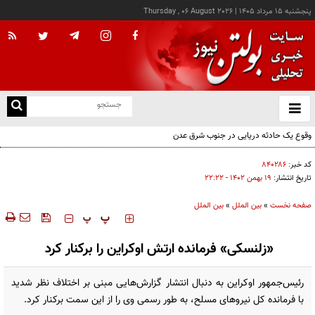
پنجشنبه ۱۵ مرداد ۱۴۰۵
|
Thursday , 06 August 2026
از
و
ته
وقوع یک حادثه دریایی در جنوب شرق عدن
ن
نو
کد خبر:
۸۴۰۲۸۶
تاریخ انتشار:
۱۹ بهمن ۱۴۰۲ - ۲۲:۲۲
صفحه نخست
»
بین الملل
»
بین الملل
‍‍‍ پ
پ
«زلنسکی» فرمانده ارتش اوکراین را برکنار کرد
رئیس‌جمهور اوکراین به دنبال انتشار گزارش‌هایی مبنی بر اختلاف نظر شدید
با فرمانده کل نیروهای مسلح، به طور رسمی وی را از این سمت برکنار کرد.