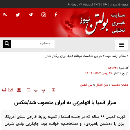
جمعه ۱۶ مرداد ۱۴۰۵
|
Friday , 07 August 2026
از
و
ته
۲ مقام‌ ارشد موساد در پی شکست توطئه علیه ایران برکنار شدند
ن
نو
کد خبر:
۸۴۰۲۴۰
تاریخ انتشار:
۱۹ بهمن ۱۴۰۲ - ۱۵:۱۹
صفحه نخست
»
بین الملل
»
بین الملل
‍‍‍ پ
پ
سزار آسیا با اتهام‌زنی به ایران منصوب شد/عکس
کورت کمپبل ۶۶ ساله که در جلسه استماع کمیته روابط خارجی سنای آمریکا،
ایران را «دشمن راهبردی» و «متخاصم» خوانده بود، جایگزین وندی شرمن