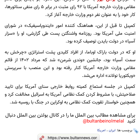
مقامی وزارت خارجه آمریکا با ۹۲ رای مثبت در برابر ۵ رای منفی سناتورها،
کار خود را به عنوان نفر دوم وزارت خارجه آغاز کرد.
کمپبل تا قبل از این، هماهنگ کننده امور «ایندوپاسیفیک» در شورای
امنیت ملی آمریکا بود. روزنامه واشنگتن پست طی گزارشی، او را «سزار
آسیا» در دولت بایدن توصیف کرده بود.
او که در دولت باراک اوباما، از افراد کلیدی پشت استراتژی «چرخش به
سمت آسیا» بود، جانشین «وندی شرمن» شد که مرداد ۱۴۰۲ از قائم
مقامی وزارت خارجه آمریکا کنار رفته بود و این منصب با سرپرستی
«ویکتوریا نولاند» اداره می‌شد.
کمپبل در جلسه استماع کمیته روابط خارجی سنای آمریکا برای تایید
صلاحیتش، با مشروط کردن کمک نظامی آمریکا به اسرائیل مخالفت کرد و
همچنین خواستار تقویت کمک نظامی به اوکراین در جنگ با روسیه شد.
برای مشاهده مطالب بین الملل ما را در کانال بولتن بین الملل دنبال
کنید
bultanbeinolmelal@
برچسب ها:
ایران
،
امریکا