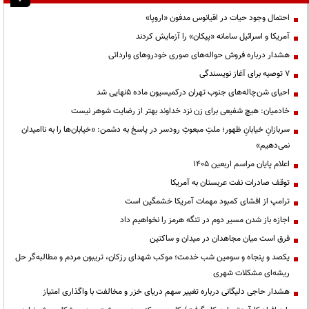
احتمال وجود حیات در اقیانوس مدفون «اروپا»
آمریکا و اسرائیل سامانه «پیکان» را آزمایش کردند
هشدار درباره فروش حواله‌های صوری خودروهای وارداتی
۷ توصیه برای آغاز نویسندگی
احیای شن‌چاله‌های جنوب تهران درکمیسیون ماده ۵نهایی شد
خادمیان: هیچ شفیعی برای زن نزد خداوند بهتر از رضایت شوهر نیست
سربازانِ خیابانِ ظهور؛ ملتِ مبعوثِ رودسر در پاسخ به دشمن: «خیابان‌ها را به ناامیدان
نمی‌دهیم»
اعلام پایان مراسم اربعین ۱۴۰۵
توقف صادرات نفت عربستان به آمریکا
ترامپ از افشای کمبود مهمات آمریکا خشمگین است
اجازه باز شدن مسیر دوم در تنگه هرمز را نخواهیم داد
فرق است میان مجاهدان در میدان و ساکتین
یکصد و پنجاه و سومین شب خدمت؛ موکب شهدای رزکان، تریبون مردم و مطالبه‌گر حل
ریشه‌ای مشکلات شهری
هشدار حاجی دلیگانی درباره تغییر سهم دریای خزر و مخالفت با واگذاری امتیاز