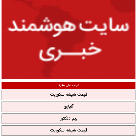
لینک های مفید
قیمت شیشه سکوریت
آلپاری
بیم دتکتور
قیمت شیشه سکوریت