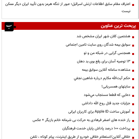
اعتراف مقام سابق اطلاعات ارتش اسرائیل؛ عبور از تنگه هرمز بدون تأیید ایران دیگر ممکن
نیست
پربحث ترین عناوین
هشتمین کلان شهر ایران مشخص شد
سوابق بیمه شدگان روی سایت تامین اجتماعی
همجنس گرایی در شبکه من و تو
13 توصیه آسان برای رفع بوی بد دهان
مشاهده سامانه آنلاين سوابق بیمه
حكم آيت‌الله مكارم درباره شاهين نجفي
سایتهای همسریابی!
دعايي كه قطعا مستجاب مي‌شود
جزئیات جدید قتل روح الله داداشی
آموزش ساخت Apple ID برای کاربران ایرانی
راز خنده های اصغر فرهادی به حرکت بی شرمانه خانم بازیگر + عکس
پرداخت ۱۰۰ درصد پاداش پایان خدمت فرهنگیان
خلافی آنلاین/استعلام خلافی خودرو از طریق اینترنت، پیام کوتاه ، تلفن