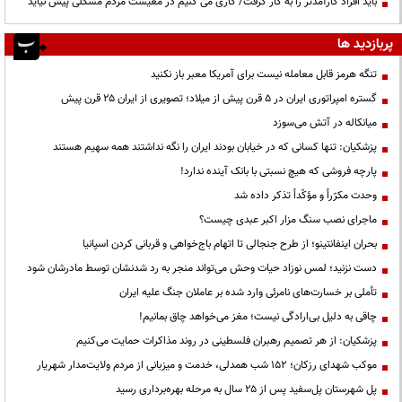
باید افراد کارآمدتر را به کار گرفت/ کاری می کنیم در معیشت مردم مشکلی پیش نیاید
پربازدید ها
تنگه هرمز قابل معامله نیست برای آمریکا معبر باز نکنید
گستره امپراتوری ایران در ۵ قرن پیش از میلاد؛ تصویری از ایران ۲۵ قرن پیش
میانکاله در آتش می‌سوزد
پزشکیان: تنها کسانی که در خیابان بودند ایران را نگه نداشتند همه سهیم هستند
پارچه فروشی که هیچ نسبتی با بانک آینده ندارد!
وحدت مکرّراً و مؤکّداً تذکر داده شد
ماجرای نصب سنگ مزار اکبر عبدی چیست؟
بحران اینفانتینو؛ از طرح جنجالی تا اتهام باج‌خواهی و قربانی کردن اسپانیا
دست نزنید؛ لمس نوزاد حیات وحش می‌تواند منجر به رد شدنشان توسط مادرشان شود
تأملی بر خسارت‌های نامرئی وارد شده بر عاملان جنگ علیه ایران
چاقی به دلیل بی‌ارادگی نیست؛ مغز می‌خواهد چاق بمانیم!
پزشکیان: از هر تصمیم رهبران فلسطینی در روند مذاکرات حمایت می‌کنیم
موکب شهدای رزکان؛ ۱۵۲ شب همدلی، خدمت و میزبانی از مردم ولایت‌مدار شهریار
پل شهرستان پل‌سفید پس از ۲۵ سال به مرحله بهره‌برداری رسید