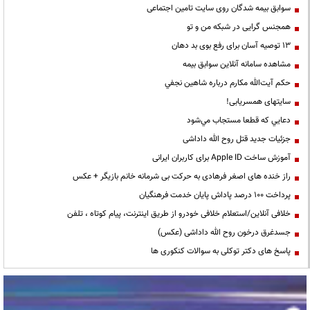
سوابق بیمه شدگان روی سایت تامین اجتماعی
همجنس گرایی در شبکه من و تو
13 توصیه آسان برای رفع بوی بد دهان
مشاهده سامانه آنلاين سوابق بیمه
حكم آيت‌الله مكارم درباره شاهين نجفي
سایتهای همسریابی!
دعايي كه قطعا مستجاب مي‌شود
جزئیات جدید قتل روح الله داداشی
آموزش ساخت Apple ID برای کاربران ایرانی
راز خنده های اصغر فرهادی به حرکت بی شرمانه خانم بازیگر + عکس
پرداخت ۱۰۰ درصد پاداش پایان خدمت فرهنگیان
خلافی آنلاین/استعلام خلافی خودرو از طریق اینترنت، پیام کوتاه ، تلفن
جسدغرق درخون روح الله داداشی (عکس)
پاسخ های دکتر توکلی به سوالات کنکوری ها