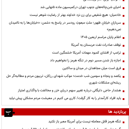
احیای شن‌چاله‌های جنوب تهران درکمیسیون ماده ۵نهایی شد
خادمیان: هیچ شفیعی برای زن نزد خداوند بهتر از رضایت شوهر نیست
سربازانِ خیابانِ ظهور؛ ملتِ مبعوثِ رودسر در پاسخ به دشمن: «خیابان‌ها را به ناامیدان
نمی‌دهیم»
اعلام پایان مراسم اربعین ۱۴۰۵
توقف صادرات نفت عربستان به آمریکا
ترامپ از افشای کمبود مهمات آمریکا خشمگین است
اجازه باز شدن مسیر دوم در تنگه هرمز را نخواهیم داد
فرق است میان مجاهدان در میدان و ساکتین
یکصد و پنجاه و سومین شب خدمت؛ موکب شهدای رزکان، تریبون مردم و مطالبه‌گر حل
ریشه‌ای مشکلات شهری
هشدار حاجی دلیگانی درباره تغییر سهم دریای خزر و مخالفت با واگذاری امتیاز
باید افراد کارآمدتر را به کار گرفت/ کاری می کنیم در معیشت مردم مشکلی پیش نیاید
پربازدید ها
تنگه هرمز قابل معامله نیست برای آمریکا معبر باز نکنید