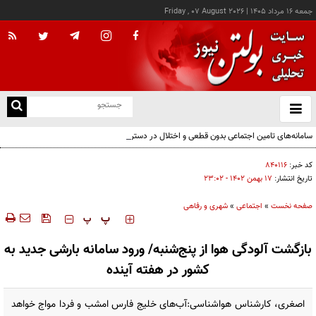
جمعه ۱۶ مرداد ۱۴۰۵
|
Friday , 07 August 2026
از
و
ته
سامانه‌های تامین اجتماعی بدون قطعی و اختلال در دسترس است
ن
نو
کد خبر:
۸۴۰۱۱۶
تاریخ انتشار:
۱۷ بهمن ۱۴۰۲ - ۲۳:۰۲
صفحه نخست
»
اجتماعی
»
شهری و رفاهی
‍‍‍ پ
پ
بازگشت آلودگی هوا از پنج‌شنبه/ ورود سامانه بارشی جدید به
کشور در هفته آینده
اصغری، کارشناس هواشناسی:آب‌های خلیج فارس امشب و فردا مواج خواهد