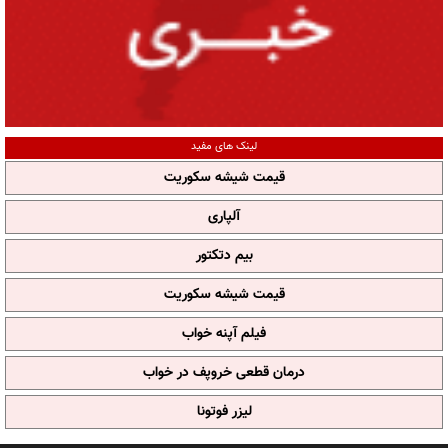
لینک های مفید
قیمت شیشه سکوریت
آلپاری
بیم دتکتور
قیمت شیشه سکوریت
فیلم آپنه خواب
درمان قطعی خروپف در خواب
لیزر فوتونا