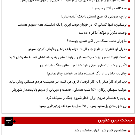
گستره امپراتوری ایران در ۵ قرن پیش از میلاد؛ تصویری از ایران ۲۵ قرن پیش
میانکاله در آتش می‌سوزد
پارچه فروشی که هیچ نسبتی با بانک آینده ندارد!
پزشکیان: تنها کسانی که در خیابان بودند ایران را نگه نداشتند همه سهیم هستند
وحدت مکرّراً و مؤکّداً تذکر داده شد
ماجرای نصب سنگ مزار اکبر عبدی چیست؟
بحران اینفانتینو؛ از طرح جنجالی تا اتهام باج‌خواهی و قربانی کردن اسپانیا
دست نزنید؛ لمس نوزاد حیات وحش می‌تواند منجر به رد شدنشان توسط مادرشان شود
تأملی بر خسارت‌های نامرئی وارد شده بر عاملان جنگ علیه ایران
چاقی به دلیل بی‌ارادگی نیست؛ مغز می‌خواهد چاق بمانیم!
باید افراد کارآمدتر را به کار گرفت/ کاری می کنیم در معیشت مردم مشکلی پیش نیاید
موکب شهدای رزکان؛ ۱۵۲ شب همدلی، خدمت و میزبانی از مردم ولایت‌مدار شهریار
رویترز: هشدار صریح ایران خطر شروع جنگ را متوقف کرد
پل شهرستان پل‌سفید پس از ۲۵ سال به مرحله بهره‌برداری رسید
پربحث ترین عناوین
هشتمین کلان شهر ایران مشخص شد