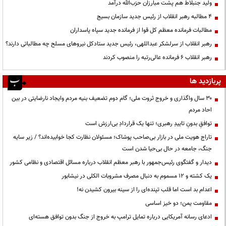
ولید جنبلاط هم پشت مبارزان حزب‌الله درآمد
۴ مطالبه رهبر انقلاب از رئیس جدید سازمان بسیج
مطالبات فرمانده معظم کل قوا از فرمانده جدید سپاه پاسداران
رهبر انقلاب از سرلشکر عبداللهی، رئیس جدید ستادکل نیروهای مسلح چه مطالباتی دارند؟
رهبر انقلاب ۶ فرمانده عالی‌رتبه را منصوب کردند
پربازدید ها
۳۰ سال واگذاری و خروج ثروت ملی؛ گام دوم تضعیف بنیه مردم وایجاد نارضایتی در بین
احاد مردم
توافقِ بدونِ تاییدِ رهبری؛ تنها یک قراردادِ بی‌ارزش است
تاراج هویت ملی در بازار بی‌صاحب پوشاک؛ مسئولان نظارت کجا خوابیده‌اند؟ / زیر سایه
جنگ، جامعه در حال بی‌حیا شدن است
دیدار و گفتگوی رئیس‌جمهور با رهبر معظم انقلاب درباره مسائل اقتصادی و نظامی کشور
یک کشته و ۱۲ مسموم به دنبال مصرف مشروبات الکلی در نیشابور
اعدام بد است اما قلب تپنده‌ای را از سینه بیرون کشیدن نه!
مقاومت یمن؛ دو خیز اساسی
ادعای رسانه آمریکایی درباره تمایل ترامپ به خروج از جنگ بدون توافق هسته‌ای