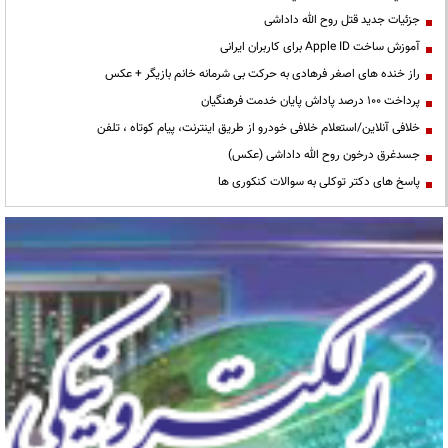
جزئیات جدید قتل روح الله داداشی
آموزش ساخت Apple ID برای کاربران ایرانی
راز خنده های اصغر فرهادی به حرکت بی شرمانه خانم بازیگر + عکس
پرداخت ۱۰۰ درصد پاداش پایان خدمت فرهنگیان
خلافی آنلاین/استعلام خلافی خودرو از طریق اینترنت، پیام کوتاه ، تلفن
جسدغرق درخون روح الله داداشی (عکس)
پاسخ های دکتر توکلی به سوالات کنکوری ها