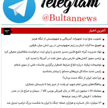
آخرین اخبار
تصویب منع تردد تجهیزات آمریکایی و صهیونیستی از تنگه هرمز
تعویق مذاکرات لبنان و رژیم صهیونیستی در پی تنش میان طرفین
نهاد مدیریت آبراه خلیج فارس مسیر جدیدی را برای ثبت درخواست متقاضیان معرفی کرد
ترامپ مجوز کشتی‌های خارجی برای حمل نفت در آمریکا را تمدید کرد
توضیحات نیکزاد درباره ابلاغ شرایط اضطرار برگزاری جلسات علنی از سوی شعام
رئیس جدید ستادکل نیروهای مسلح را بیشتر بشناسید
چرا نباید ایران از تنگه دست بردارد؟
پناهگاه‌های زمینیِ امام شهید لو رفت؛ از حرم رضا تا شبستان جمکران
معامله ۱.۷۸ میلیون تن کالا در بازار فیزیکی بورس کالا / سیمان و حراج باز در صدر
معاملات / فروش ۵۹ درصد عرضه‌ها
۱۳ میلیارد دلار خسارت و هزاران حمله؛ جنگ با ایران به شکست بزرگ ترامپ تبدیل شد