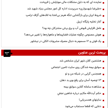
نماینده ای که به دلیل مشکلات مالی موبایلش را فروخت
«علیرضا شهسواری» سرپرست اداره کل امور مجلس بنیاد شهید شد
شروط ایران برای بازگشایی تنگه هرمز بی‌اعتنا به لاف‌های گزاف ترامپ
آغاز تخلیه پایگاه اربیل
عامل افزایش قبوض آب و برق برخی مشترکان چه بود؟
هوش مصنوعی چگونه عملیات فضاپیماها و ماهواره‌ها را تغییر می‌دهد؟
یک فوتی و ۱۲ مسموم به دنبال مصرف مشروبات الکلی در نیشابور
پربحث ترین عناوین
هشتمین کلان شهر ایران مشخص شد
سوابق بیمه شدگان روی سایت تامین اجتماعی
همجنس گرایی در شبکه من و تو
13 توصیه آسان برای رفع بوی بد دهان
مشاهده سامانه آنلاين سوابق بیمه
حكم آيت‌الله مكارم درباره شاهين نجفي
سایتهای همسریابی!
دعايي كه قطعا مستجاب مي‌شود