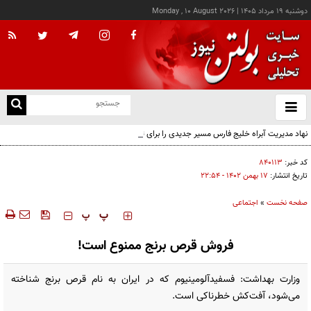
دوشنبه ۱۹ مرداد ۱۴۰۵
|
Monday , 10 August 2026
از
و
ته
نهاد مدیریت آبراه خلیج فارس مسیر جدیدی را برای ثبت درخواست متقاضیان معرفی کرد
ن
نو
کد خبر:
۸۴۰۱۱۳
تاریخ انتشار:
۱۷ بهمن ۱۴۰۲ - ۲۲:۵۴
صفحه نخست
»
اجتماعی
‍‍‍ پ
پ
فروش قرص برنج ممنوع است!
وزارت بهداشت: فسفیدآلومینیوم که در ایران به نام قرص برنج شناخته
می‌شود، آفت‌کش خطرناکی است.