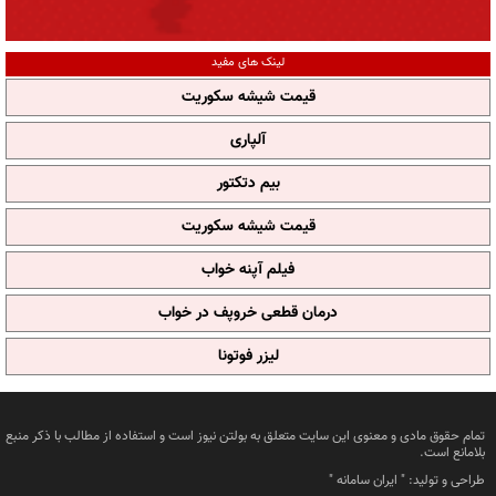
لینک های مفید
قیمت شیشه سکوریت
آلپاری
بیم دتکتور
قیمت شیشه سکوریت
فیلم آپنه خواب
درمان قطعی خروپف در خواب
لیزر فوتونا
تمام حقوق مادی و معنوی این سایت متعلق به بولتن نیوز است و استفاده از مطالب با ذکر منبع
بلامانع است.
طراحی و تولید: "
ایران سامانه
"