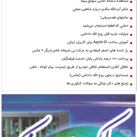
مشاهده سامانه آنلاين سوابق بیمه
حكم آيت‌الله مكارم درباره شاهين نجفي
سایتهای همسریابی!
دعايي كه قطعا مستجاب مي‌شود
جزئیات جدید قتل روح الله داداشی
آموزش ساخت Apple ID برای کاربران ایرانی
راز خنده های اصغر فرهادی به حرکت بی شرمانه خانم بازیگر + عکس
پرداخت ۱۰۰ درصد پاداش پایان خدمت فرهنگیان
خلافی آنلاین/استعلام خلافی خودرو از طریق اینترنت، پیام کوتاه ، تلفن
جسدغرق درخون روح الله داداشی (عکس)
پاسخ های دکتر توکلی به سوالات کنکوری ها