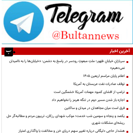
آخرین اخبار
سربازانِ خیابانِ ظهور؛ ملتِ مبعوثِ رودسر در پاسخ به دشمن: «خیابان‌ها را به ناامیدان
نمی‌دهیم»
اعلام پایان مراسم اربعین ۱۴۰۵
توقف صادرات نفت عربستان به آمریکا
ترامپ از افشای کمبود مهمات آمریکا خشمگین است
اجازه باز شدن مسیر دوم در تنگه هرمز را نخواهیم داد
فرق است میان مجاهدان در میدان و ساکتین
یکصد و پنجاه و سومین شب خدمت؛ موکب شهدای رزکان، تریبون مردم و مطالبه‌گر حل
ریشه‌ای مشکلات شهری
هشدار حاجی دلیگانی درباره تغییر سهم دریای خزر و مخالفت با واگذاری امتیاز