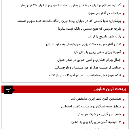
گستره امپراتوری ایران در ۵ قرن پیش از میلاد؛ تصویری از ایران ۲۵ قرن پیش
میانکاله در آتش می‌سوزد
پزشکیان: تنها کسانی که در خیابان بودند ایران را نگه نداشتند همه سهیم هستند
پارچه فروشی که هیچ نسبتی با بانک آینده ندارد!
زلزله شهر یاسوج را لرزاند
نقض آتش‌بس و حملات رژیم صهیونیستی به جنوب لبنان
آمریکا ویزای سفیر برزیل را باطل کرد
جدال بهرام افشاری و امین حیایی در صدر جدول
حمایت از هشت هزار نوآموز سیستان و بلوچستانی
تنگه هرمز قابل معامله نیست برای آمریکا معبر باز نکنید
پربحث ترین عناوین
هشتمین کلان شهر ایران مشخص شد
سوابق بیمه شدگان روی سایت تامین اجتماعی
همجنس گرایی در شبکه من و تو
13 توصیه آسان برای رفع بوی بد دهان