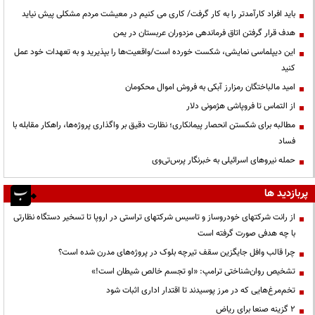
باید افراد کارآمدتر را به کار گرفت/ کاری می کنیم در معیشت مردم مشکلی پیش نیاید
هدف قرار گرفتن اتاق‌ فرماندهی مزدوران عربستان در یمن
این دیپلماسی نمایشی، شکست خورده است/واقعیت‌ها را بپذیرید و به تعهدات خود عمل
کنید
امید مالباختگان رمزارز آبکی به فروش اموال محکومان
از التماس تا فروپاشی هژمونی دلار
مطالبه برای شکستن انحصار پیمانکاری؛ نظارت دقیق بر واگذاری پروژه‌ها، راهکار مقابله با
فساد
حمله نیروهای اسرائیلی به خبرنگار پرس‌تی‌وی
پربازدید ها
از رانت‌ شرکتهای خودروساز و تاسیس شرکتهای تراستی در اروپا تا تسخیر دستگاه نظارتی
با چه هدفی صورت گرفته است
چرا قالب وافل جایگزین سقف تیرچه بلوک در پروژه‌های مدرن شده است؟
تشخیص روان‌شناختی ترامپ: «او تجسم خالص شیطان است!»
تخم‌مرغ‌هایی که در مرز پوسیدند تا اقتدار اداری اثبات شود
۲ گزینه صنعا برای ریاض