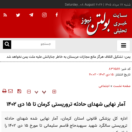
شنبه ۱۷ مرداد ۱۴۰۵
|
Saturday , 08 August 2026
از
و
ته
یمن: تشکیل ائتلاف هرگز مانع مجازات عربستان به خاطر جنایاتش علیه ملت یمن نخواهد شد
ن
نو
کد خبر:
۸۳۷۵۶۶
تاریخ انتشار:
۱۵ دی ۱۴۰۲ - ۲۰:۰۲
صفحه نخست
»
اجتماعی
‍‍‍ پ
پ
آمار نهایی شهدای حادثه تروریستی کرمان تا ۱۵ دی ۱۴۰۲
اداره کل پزشکی قانونی استان کرمان، آمار نهایی شده شهدای حادثه
تروریستی سالگرد شهید سپهبدحاج قاسم سلیمانی تا مورخ ۱۵ دی ۱۴۰۲ را