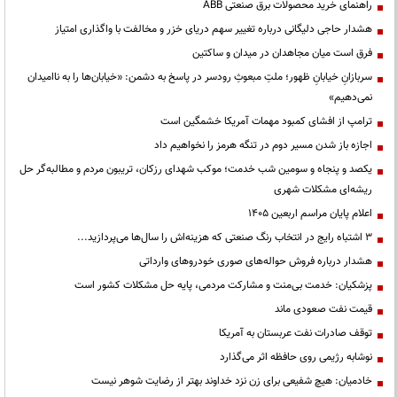
راهنمای خرید محصولات برق صنعتی ABB
هشدار حاجی دلیگانی درباره تغییر سهم دریای خزر و مخالفت با واگذاری امتیاز
فرق است میان مجاهدان در میدان و ساکتین
سربازانِ خیابانِ ظهور؛ ملتِ مبعوثِ رودسر در پاسخ به دشمن: «خیابان‌ها را به ناامیدان
نمی‌دهیم»
ترامپ از افشای کمبود مهمات آمریکا خشمگین است
اجازه باز شدن مسیر دوم در تنگه هرمز را نخواهیم داد
یکصد و پنجاه و سومین شب خدمت؛ موکب شهدای رزکان، تریبون مردم و مطالبه‌گر حل
ریشه‌ای مشکلات شهری
اعلام پایان مراسم اربعین ۱۴۰۵
3 اشتباه رایج در انتخاب رنگ صنعتی که هزینه‌اش را سال‌ها می‌پردازید...
هشدار درباره فروش حواله‌های صوری خودروهای وارداتی
پزشکیان: خدمت بی‌منت و مشارکت مردمی، پایه حل مشکلات کشور است
قیمت نفت صعودی ماند
توقف صادرات نفت عربستان به آمریکا
نوشابه رژیمی روی حافظه اثر می‌گذارد
خادمیان: هیچ شفیعی برای زن نزد خداوند بهتر از رضایت شوهر نیست