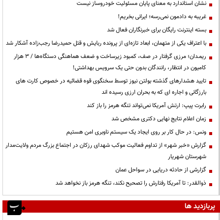
نشان استاندارد به معنای پایان مسئولیت خودروساز نیست
غریبه به دادمون نمی‌رسه؛ ایرانی بخریم!
بسته اینترنت رایگان برای خبرنگاران فعال شد
با اعتراف یکی از متهمان، ابعاد تازه‌ای از پرونده ربایش و قتل حمیدرضا رجب‌زاده آشکار شد
ریمـدان؛ مرزی گرفتار در صف، کمبود زیرساخت و ضعف هماهنگی دستگاه‌ها / ۳ هزار
کامیون در انتظار، رانندگان بدون حتی یک سرویس بهداشتی!
تایید هشدارهای گذشته بولتن نیوز توسط سخنگوی قوه قضائیه در خصوص کارت های
بارزگانی و اجاره ای که به بحران ارزی رسیده اند
رابرت پیپ: ارتش آمریکا نمی‌تواند تنگه هرمز را باز کند
زمان اعلام نتایج نهایی دکتری مشخص شد
ونس: در حال کار بر روی ایجاد یک سیستم ناوبری امن هستیم
گزارش «خبر شهر» از تداوم فعالیت موکب شهدای رزکان در اجتماع بزرگ مردم ولایت‌مدار
شهرستان شهریار
گزارشی از حادثه دریایی در سواحل عمان
ذوالقدر: تا آمریکا رفتارش را تصحیح نکند، تنگه هرمز باز نخواهد شد
پربازدید ها