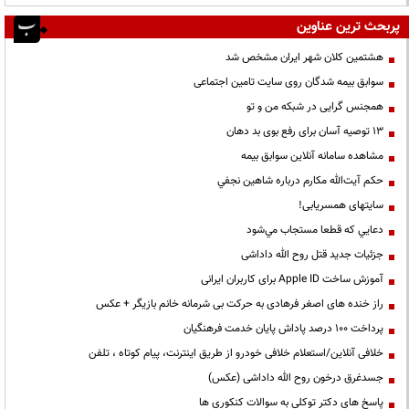
پربحث ترین عناوین
هشتمین کلان شهر ایران مشخص شد
سوابق بیمه شدگان روی سایت تامین اجتماعی
همجنس گرایی در شبکه من و تو
13 توصیه آسان برای رفع بوی بد دهان
مشاهده سامانه آنلاين سوابق بیمه
حكم آيت‌الله مكارم درباره شاهين نجفي
سایتهای همسریابی!
دعايي كه قطعا مستجاب مي‌شود
جزئیات جدید قتل روح الله داداشی
آموزش ساخت Apple ID برای کاربران ایرانی
راز خنده های اصغر فرهادی به حرکت بی شرمانه خانم بازیگر + عکس
پرداخت ۱۰۰ درصد پاداش پایان خدمت فرهنگیان
خلافی آنلاین/استعلام خلافی خودرو از طریق اینترنت، پیام کوتاه ، تلفن
جسدغرق درخون روح الله داداشی (عکس)
پاسخ های دکتر توکلی به سوالات کنکوری ها