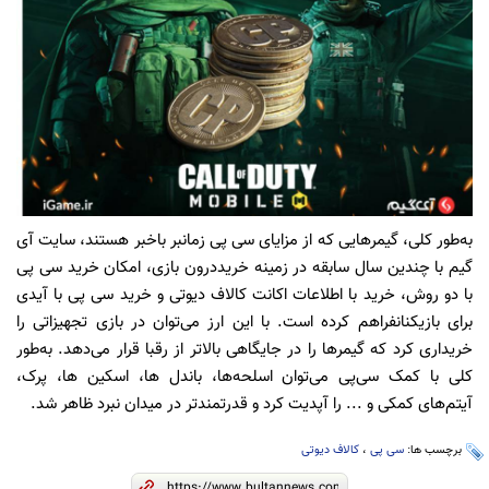
به‌طور کل
ی
،
گ
ی
مرها
یی
که از مزا
ی
ا
ی
س
ی ‌
پ
ی زمانبر
باخبر هستند،
سا
ی
ت
آ
ی
گ
ی
م
با چند
ی
ن
سال سابقه در زم
ی
نه
خر
ی
د
درون باز
ی
،
امکان خر
ی
د
س
ی
پ
ی
با دو روش، خر
ی
د
با اطلاعات اکانت کالاف د
ی
وت
ی
و خر
ی
د
س
ی
پ
ی
با آ
ی
د
ی
برا
ی
باز
ی
کنان
فراهم کرده است. با ا
ی
ن
ارز م
ی‌
توان
در باز
ی
تجه
ی
زات
ی
را
خر
ی
دار
ی
کرد که گ
ی
مرها
را در جا
ی
گاه
ی
بالاتر از رق
با
قرار م
ی‌
دهد
. به‌طور
کل
ی
با کمک س
ی‌
پ
ی
م
ی‌
توان
اسلحه‌ها، باندل ها، اسک
ی
ن
ها، پرک،
آ
ی
تم‌ها
ی
کمک
ی
و ... را آپد
ی
ت
کرد و قدرتمندتر در م
ی
دان
نبرد ظاهر شد.
برچسب ها:
سی پی
،
کالاف دیوتی