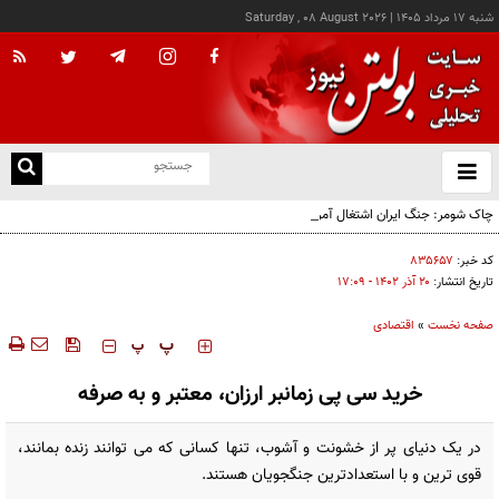
شنبه ۱۷ مرداد ۱۴۰۵
|
Saturday , 08 August 2026
از
و
ته
چاک شومر: جنگ ایران اشتغال آمریکا را تخریب کرد؛ ترامپ از کدام سیاره آمده؟!
ن
نو
کد خبر:
۸۳۵۶۵۷
تاریخ انتشار:
۲۰ آذر ۱۴۰۲ - ۱۷:۰۹
صفحه نخست
»
اقتصادی
‍‍‍ پ
پ
خرید سی پی زمانبر ارزان، معتبر و به صرفه
در یک دنیای پر از خشونت و آشوب، تنها کسانی که می توانند زنده بمانند،
قوی ترین و با استعدادترین جنگجویان هستند.