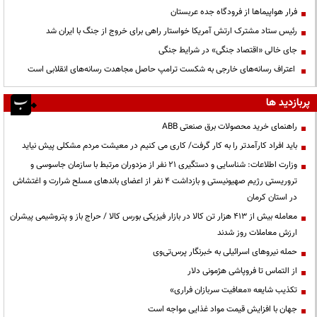
فرار هواپیماها از فرودگاه جده عربستان
رئیس ستاد مشترک ارتش آمریکا خواستار راهی برای خروج از جنگ با ایران شد
جای خالی «اقتصاد جنگی» در شرایط جنگی
اعتراف رسانه‌های خارجی به شکست ترامپ حاصل مجاهدت رسانه‌های انقلابی است
پربازدید ها
راهنمای خرید محصولات برق صنعتی ABB
باید افراد کارآمدتر را به کار گرفت/ کاری می کنیم در معیشت مردم مشکلی پیش نیاید
وزارت اطلاعات: شناسایی و دستگیری ۲۱ نفر از مزدوران مرتبط با سازمان جاسوسی و
تروریستی رژیم صهیونیستی و بازداشت ۴ نفر از اعضای باندهای مسلح شرارت و اغتشاش
در استان کرمان
معامله بیش از ۴۱۳ هزار تن کالا در بازار فیزیکی بورس کالا / حراج باز و پتروشیمی پیشران
ارزش معاملات روز شدند
حمله نیروهای اسرائیلی به خبرنگار پرس‌تی‌وی
از التماس تا فروپاشی هژمونی دلار
تکذیب شایعه «معافیت سربازان فراری»
جهان با افزایش قیمت مواد غذایی مواجه است