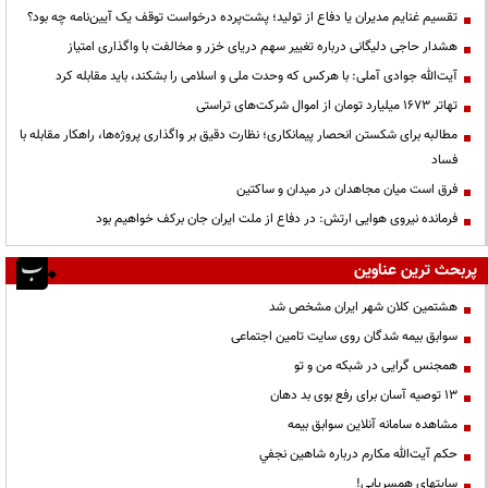
تقسیم غنایم مدیران یا دفاع از تولید؛ پشت‌پرده درخواست توقف یک آیین‌نامه چه بود؟
هشدار حاجی دلیگانی درباره تغییر سهم دریای خزر و مخالفت با واگذاری امتیاز
آیت‌الله جوادی آملی: با هرکس که وحدت ملی و اسلامی را بشکند، باید مقابله کرد
تهاتر ۱۶۷۳ میلیارد تومان از اموال شرکت‌های تراستی
مطالبه برای شکستن انحصار پیمانکاری؛ نظارت دقیق بر واگذاری پروژه‌ها، راهکار مقابله با
فساد
فرق است میان مجاهدان در میدان و ساکتین
فرمانده نیروی هوایی ارتش: در دفاع از ملت ایران جان برکف خواهیم بود
پربحث ترین عناوین
هشتمین کلان شهر ایران مشخص شد
سوابق بیمه شدگان روی سایت تامین اجتماعی
همجنس گرایی در شبکه من و تو
13 توصیه آسان برای رفع بوی بد دهان
مشاهده سامانه آنلاين سوابق بیمه
حكم آيت‌الله مكارم درباره شاهين نجفي
سایتهای همسریابی!