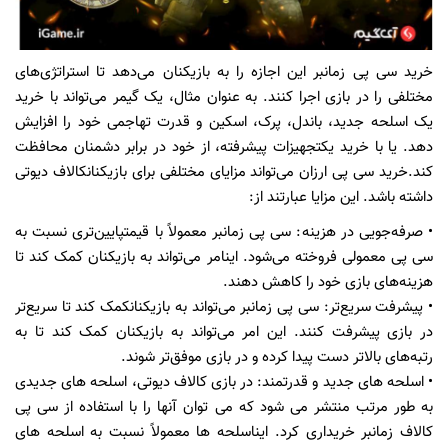
خرید سی پی زمانبر
ا
ی
ن
اجازه را
به بازیکنان
م
ی‌
دهد
تا استراتژ
ی‌
ها
ی
مختلف
ی
را
در بازی
اجرا
کن
ن
د.
به عنوان مثال،
ی
ک
گیمر
م
ی‌
تواند
با خر
ی
د
ی
ک
اسلحه جد
ی
د،
باندل، پرک، اسکین و
قدرت تهاجم
ی
خود را افزا
ی
ش
دهد.
ی
ا
با خر
ی
د
ی
ک
تجه
ی
زات
پ
ی
شرفته،
از خود در برا
بر
دشمنان محافظت
کند.
خر
ی
د
س
ی
پ
ی
ارزان م
ی‌
تواند
مزا
ی
ا
ی
مختلف
ی
برا
ی
باز
ی
کنان
کالاف د
ی
وت
ی
داشته باشد. ا
ی
ن
مزا
ی
ا
عبارتند از
:
•
صرفه‌جو
یی
در هز
ی
نه
: س
ی
پ
ی
زمانبر
معمولاً با ق
ی
مت
پا
یی
ن‌تر
ی
نسبت به
س
ی
پ
ی
معمول
ی
فروخته م
ی‌
شود
. ا
ی
ن
امر م
ی‌
تواند
به باز
ی
کنان
کمک کند تا
هز
ی
نه‌ها
ی
باز
ی
خود را کاهش دهند
.
•
پ
ی
شرفت
سر
ی
ع‌تر
: س
ی
پ
ی
زمانبر
م
ی‌
تواند
به باز
ی
کنان
کمک کند تا سر
ی
ع‌تر
در باز
ی
پ
ی
شرفت
کنند. ا
ی
ن
امر م
ی‌
تواند
به باز
ی
کنان
کمک کند تا به
رتبه‌ها
ی
بالاتر دست پ
ی
دا
کرده و در باز
ی
موفق‌تر شوند.
•
اسلحه ها
ی
جد
ی
د
و قدرتمند: در باز
ی
کالاف د
ی
وت
ی
،
اسلحه ها
ی
جد
ی
د
ی
به طور مرتب منتشر م
ی
شود که م
ی
توان آنها را با استفاده از س
ی
پ
ی
کالاف زمانبر
خر
ی
دار
ی
کرد. ا
ی
ن
اسلحه ها معمولاً نسبت به اسلحه ها
ی