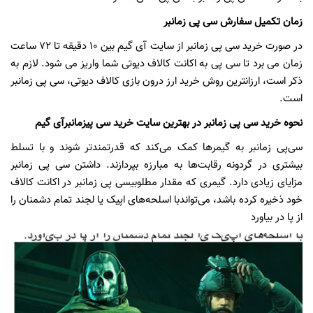
زمان تکم
ی
ل
سفارش
سی پی زمانبر
در صورت خرید سی پی زمانبر از سایت آی گیم بین 10 دقیقه تا 72 ساعت
زمان می برد تا سی پی به اکانت کالاف دیوتی شما واریز می شود.
لازم به
ذکر است
،
ارزانترین روش خرید ارز درون بازی کالاف دیوتی، سی پی زمانبر
است.
نحوه خر
ی
د
س
ی
پ
ی
زمانبر در
بهتر
ی
ن
سا
ی
ت
خر
ی
د
س
ی
پ
ی
زمانبر
آی گیم
س
ی‌
پ
ی
زمانبر
به گ
ی
مرها
کمک م
ی‌
کند
که قدرتمندتر شوند و با تسلط
ب
ی
شتر
ی
در گردونه رقابت‌ها به مبارزه بپردازند. داشتن س
ی‌
پ
ی
زمانبر
مزا
ی
ا
ی
ز
ی
اد
ی
دارد. گ
ی
مر
ی
که مقدار مطلوب
ی
س
ی ‌
پ
ی زمانبر
در
اکانت کالاف
خود ذخ
ی
ره
کرده باشد، م
ی‌
تواند
با اسلحه‌ها
ی
اپ
ی
ک
ی
ا
لجند تمام دشمنان را
از پا در ب
ی
اورد