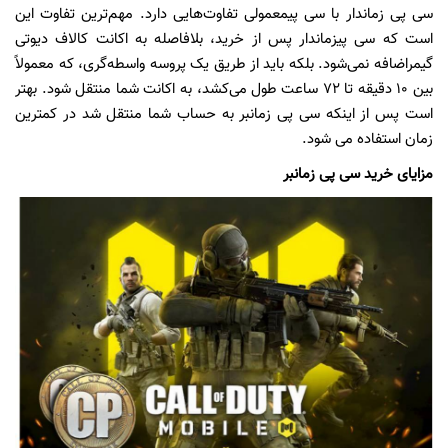
س
ی
پ
ی
زماندار با س
ی
پ
ی
معمول
ی
تفاوت‌ها
یی
دارد. مهم‌تر
ی
ن
تفاوت ا
ی
ن
است که س
ی
پ
ی
زماندار پس از خر
ی
د،
بلافاصله به
اکانت کالاف دیوتی
گیمر
اضافه نم
ی‌
شود
. بلکه با
ی
د
از طر
ی
ق
ی
ک
پروسه واسطه‌گر
ی
،
که معمولاً
بین 10 دقیقه تا 72 ساعت
طول م
ی‌
کشد،
به
اکانت
شما منتقل شود.
بهتر
است پس از اینکه سی پی زمانبر به حساب شما منتقل
شد در کمترین
زمان استفاده می شود.
مزایای خرید سی پی زمانبر