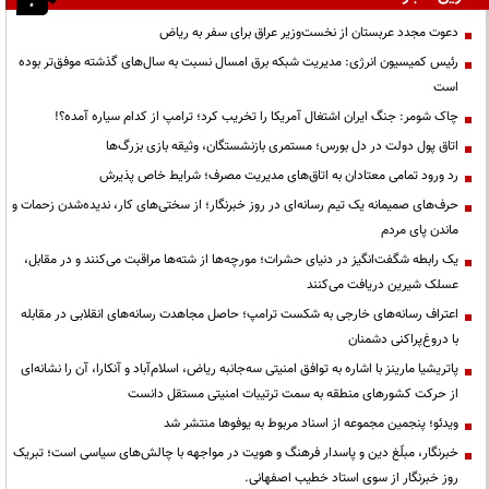
دعوت مجدد عربستان از نخست‌وزیر عراق برای سفر به ریاض
رئیس کمیسیون انرژی: مدیریت شبکه برق امسال نسبت به سال‌های گذشته موفق‌تر بوده
است
چاک شومر: جنگ ایران اشتغال آمریکا را تخریب کرد؛ ترامپ از کدام سیاره آمده؟!
اتاق پول دولت در دل بورس؛ مستمری بازنشستگان، وثیقه بازی بزرگ‌ها
رد ورود تمامی معتادان به اتاق‌های مدیریت مصرف؛ شرایط خاص پذیرش
حرف‌های صمیمانه یک تیم رسانه‌ای در روز خبرنگار؛ از سختی‌های کار، ندیده‌شدن زحمات و
ماندن پای مردم
یک رابطه شگفت‌انگیز در دنیای حشرات؛ مورچه‌ها از شته‌ها مراقبت می‌کنند و در مقابل،
عسلک شیرین دریافت می‌کنند
اعتراف رسانه‌های خارجی به شکست ترامپ؛ حاصل مجاهدت رسانه‌های انقلابی در مقابله
با دروغ‌پراکنی دشمنان
پاتریشیا مارینز با اشاره به توافق امنیتی سه‌جانبه ریاض، اسلام‌آباد و آنکارا، آن را نشانه‌ای
از حرکت کشورهای منطقه به سمت ترتیبات امنیتی مستقل دانست
ویدئو؛ پنجمین مجموعه از اسناد مربوط به یوفوها منتشر شد
خبرنگار، مبلّغ دین و پاسدار فرهنگ و هویت در مواجهه با چالش‌های سیاسی است؛ تبریک
روز خبرنگار از سوی استاد خطیب اصفهانی.