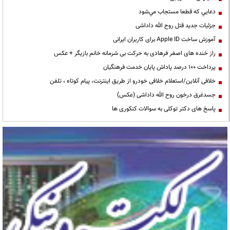
دعايي كه قطعا مستجاب مي‌شود
جزئیات جدید قتل روح الله داداشی
آموزش ساخت Apple ID برای کاربران ایرانی
راز خنده های اصغر فرهادی به حرکت بی شرمانه خانم بازیگر + عکس
پرداخت ۱۰۰ درصد پاداش پایان خدمت فرهنگیان
خلافی آنلاین/استعلام خلافی خودرو از طریق اینترنت، پیام کوتاه ، تلفن
جسدغرق درخون روح الله داداشی (عکس)
پاسخ های دکتر توکلی به سوالات کنکوری ها