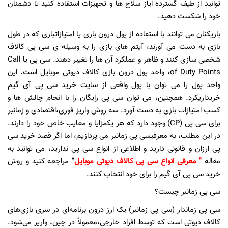
توان
ی
د
از ط
ی
ف
گسترده ا
ی
از سلاح ها و تجه
ی
زات
استفاده کن
ی
د
تا دشمنان
خود را شکست ده
ی
د
.
باز
ی
کنان
م
ی
توانند با استفاده از پول درون باز
ی
ی
ا
امت
ی
ازات
باز
ی
که در طول
باز
ی
به دست م
ی
آورند،
آ
ی
تم
ها
ی بازی
را
به وسیله ی سی پی کالاف
شخص
ی
ساز
ی
کنند
و
ظاهر و عملکرد آن
ها را تغ
یی
ر
دهند.
س
ی
پ
ی
ی
ا
Call
of Duty Points
، واحد پول درون باز
ی
کالاف د
ی
وت
ی
موبا
ی
ل
است. ا
ی
ن
واحد پول را م
ی
توان با پول واقع
ی
از
سایت خرید سی پی آی گیم
خر
ی
دار
ی
کرد. همچن
ی
ن،
م
ی
توان
سی پی رایگان
را با انجام چالش ها و
کسب امت
ی
ازات
باز
ی
به دست آورد.
سه روش وار
ی
ز
فور
ی
،
اقتصاد
ی
و زمانبر
برا
ی
س
ی
پ
ی
(
CP
)
وجود دارد که هر
ی
ک
مزا
ی
ا
و معا
ی
ب
خاص خود را دارند.
در ا
ی
ن
مطلب، به
معرفی
س
ی
پ
ی
زمانبر
می پردازیم، اما اگر قصد
خرید سی
پی ارزان و قانونی دارید و اطلاعی از انواع سی پی ندارید
،
می توانید به
مقاله
"
معرفی انواع سی پی کالاف دیوتی موبایل
" مراجعه کنید و
روش
خر
ی
د
س
ی
پ
ی
آ
ی
گ
ی
م
را برا
ی
خود انتخاب کنند.
سی پی زمانبر چیست؟
س
ی
پ
ی
زماندار (س
ی
پ
ی
زمانبر)
ی
ک
ارز درون برنامه‌ا
ی
در
سری
باز
ی‌
ها
ی
کالاف د
ی
وت
ی
است که توسط افراد خارج
ی
،
معمولاً در چ
ی
ن،
واریز
م
ی‌
شود
.