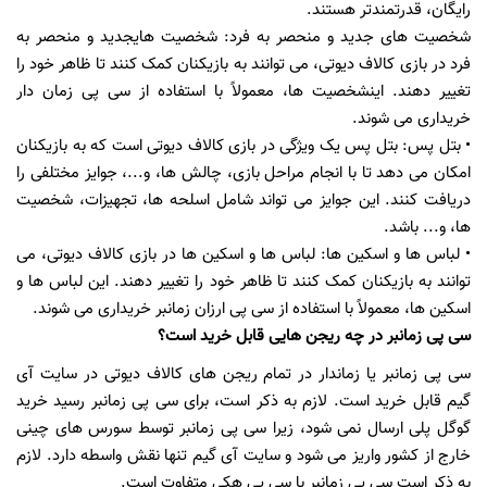
را
ی
گان،
قدرتمندتر هستند
.
شخص
ی
ت
ها
ی
جد
ی
د
و منحصر به فرد: شخص
ی
ت
ها
ی
جد
ی
د
و منحصر به
فرد در باز
ی
کالاف د
ی
وت
ی
،
م
ی
توانند به باز
ی
کنان
کمک کنند تا ظاهر خود را
تغ
یی
ر
دهند. ا
ی
ن
شخص
ی
ت
ها، معمولاً با استفاده از س
ی
پ
ی
زمان دار
خر
ی
دار
ی
م
ی
شوند.
•
بتل پس
:
بتل پس یک ویژگی در بازی کالاف دیوتی است که به بازیکنان
امکان می دهد تا با انجام مراحل بازی، چالش ها، و...، جوایز مختلفی را
دریافت کنند. این جوایز می تواند شامل اسلحه ها، تجهیزات، شخصیت
ها، و... باشد
.
•
لباس ها و اسکین ها
:
لباس ها و اسکین ها در بازی کالاف دیوتی، می
توانند به بازیکنان کمک کنند تا ظاهر خود را تغییر دهند. این لباس ها و
اسکین ها، معمولاً با استفاده از سی پی
ارزان
زمانبر
خریداری می شوند
.
سی پی زمانبر در چه ریجن هایی قابل خرید است؟
سی پی زمانبر یا زماندار در تمام ریجن های کالاف دیوتی در سایت آی
گیم قابل خرید است. لازم به ذکر است، برای سی پی زمانبر رسید خرید
گوگل پلی ارسال نمی شود
،
زیرا سی پی زمانبر توسط سورس های چینی
خارج از کشور واریز می شود و سایت آی گیم
تنها
نقش واسطه دارد.
لازم
به ذکر است سی پی زمانبر با سی پی هکی متفاوت است.