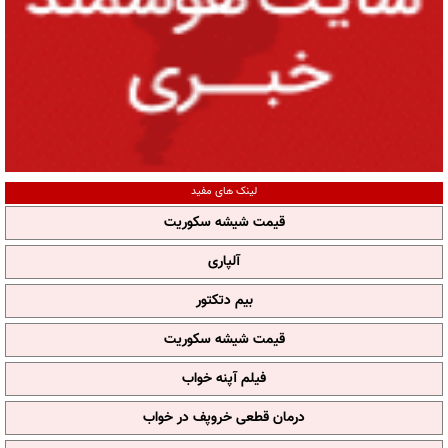
لینک های مفید
قیمت شیشه سکوریت
آلپاری
بیم دتکتور
قیمت شیشه سکوریت
فیلم آپنه خواب
درمان قطعی خروپف در خواب