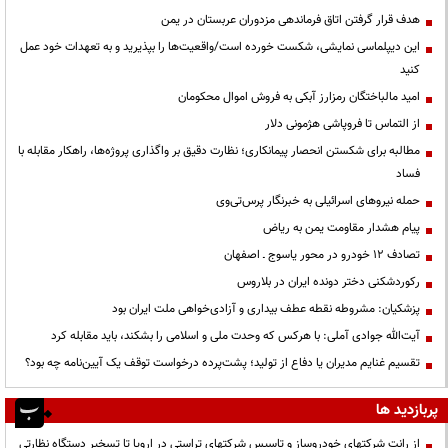
هدف قرار گرفتن اتاق‌ فرماندهی مزدوران عربستان در یمن
این دیپلماسی نمایشی، شکست خورده است/واقعیت‌ها را بپذیرید و به تعهدات خود عمل
کنید
امید مالباختگان رمزارز آبکی به فروش اموال محکومان
از التماس تا فروپاشی هژمونی دلار
مطالبه برای شکستن انحصار پیمانکاری؛ نظارت دقیق بر واگذاری پروژه‌ها، راهکار مقابله با
فساد
حمله نیروهای اسرائیلی به خبرنگار پرس‌تی‌وی
پیام هشدار مقاومت یمن به ریاض
تصادف ۱۲ خودرو در محور یاسوج ـ اصفهان
رکوردشکنی دختر دونده ایران در بلاروس
پزشکیان: مشروطه نقطه عطف بیداری و آزادی‌خواهی ملت ایران بود
آیت‌الله جوادی آملی: با هرکس که وحدت ملی و اسلامی را بشکند، باید مقابله کرد
تقسیم غنایم مدیران یا دفاع از تولید؛ پشت‌پرده درخواست توقف یک آیین‌نامه چه بود؟
پربازدید ها
از رانت‌ شرکتهای خودروساز و تاسیس شرکتهای تراستی در اروپا تا تسخیر دستگاه نظارتی