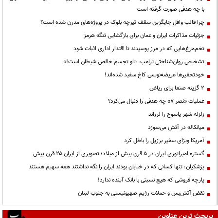
با چه هدفی صورت گرفته است
چرا قالب وافل جایگزین سقف تیرچه بلوک در پروژه‌های مدرن شده است؟
جزئیات مذاکرات ایران و عمان برای بازگشایی تنگه هرمز
تخم‌مرغ‌هایی که در مرز پوسیدند تا اقتدار اداری اثبات شود
تشخیص روان‌شناختی ترامپ: «او تجسم خالص شیطان است!»
خودتحقیرها عریضه‌نویس کاخ سفید شده‌اند!
۲ گزینه صنعا برای ریاض
عملیات «نصر ۷» چه هدفی را دنبال می‌کرد؟
زلزله شهر یاسوج را لرزاند
میانکاله در آتش می‌سوزد
آمریکا ویزای سفیر برزیل را باطل کرد
گستره امپراتوری ایران در ۵ قرن پیش از میلاد؛ تصویری از ایران ۲۵ قرن پیش
پزشکیان: تنها کسانی که در خیابان بودند ایران را نگه نداشتند همه سهیم هستند
پارچه فروشی که هیچ نسبتی با بانک آینده ندارد!
نقض آتش‌بس و حملات رژیم صهیونیستی به جنوب لبنان
پربحث ترین عناوین