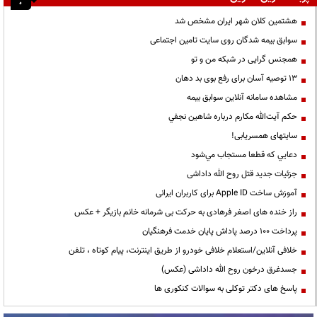
هشتمین کلان شهر ایران مشخص شد
سوابق بیمه شدگان روی سایت تامین اجتماعی
همجنس گرایی در شبکه من و تو
13 توصیه آسان برای رفع بوی بد دهان
مشاهده سامانه آنلاين سوابق بیمه
حكم آيت‌الله مكارم درباره شاهين نجفي
سایتهای همسریابی!
دعايي كه قطعا مستجاب مي‌شود
جزئیات جدید قتل روح الله داداشی
آموزش ساخت Apple ID برای کاربران ایرانی
راز خنده های اصغر فرهادی به حرکت بی شرمانه خانم بازیگر + عکس
پرداخت ۱۰۰ درصد پاداش پایان خدمت فرهنگیان
خلافی آنلاین/استعلام خلافی خودرو از طریق اینترنت، پیام کوتاه ، تلفن
جسدغرق درخون روح الله داداشی (عکس)
پاسخ های دکتر توکلی به سوالات کنکوری ها