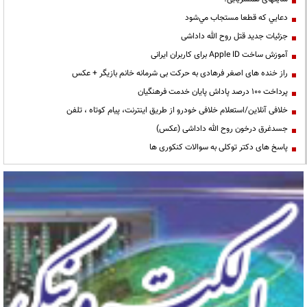
دعايي كه قطعا مستجاب مي‌شود
جزئیات جدید قتل روح الله داداشی
آموزش ساخت Apple ID برای کاربران ایرانی
راز خنده های اصغر فرهادی به حرکت بی شرمانه خانم بازیگر + عکس
پرداخت ۱۰۰ درصد پاداش پایان خدمت فرهنگیان
خلافی آنلاین/استعلام خلافی خودرو از طریق اینترنت، پیام کوتاه ، تلفن
جسدغرق درخون روح الله داداشی (عکس)
پاسخ های دکتر توکلی به سوالات کنکوری ها