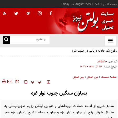
جمعه ۱۶ مرداد ۱۴۰۵
|
Friday , 07 August 2026
از
و
ته
وقوع یک حادثه دریایی در جنوب شرق عدن
ن
نو
کد خبر:
۸۳۵۳۰۰
تاریخ انتشار:
۱۴ آذر ۱۴۰۲ - ۱۰:۲۲
صفحه نخست
»
بین الملل
»
بین الملل
‍‍‍ پ
پ
بمباران سنگین جنوب نوار غزه
منابع خبری از ادامه حملات توپخانه‌ای و هوایی ارتش رژیم صهیونیستی به
مناطق شرقی رفح در جنوب نوار غزه و جنوب محله الشیخ رضوان غزه خبر