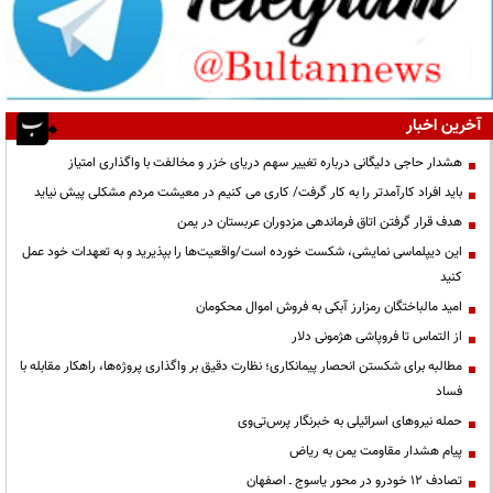
آخرین اخبار
هشدار حاجی دلیگانی درباره تغییر سهم دریای خزر و مخالفت با واگذاری امتیاز
باید افراد کارآمدتر را به کار گرفت/ کاری می کنیم در معیشت مردم مشکلی پیش نیاید
هدف قرار گرفتن اتاق‌ فرماندهی مزدوران عربستان در یمن
این دیپلماسی نمایشی، شکست خورده است/واقعیت‌ها را بپذیرید و به تعهدات خود عمل
کنید
امید مالباختگان رمزارز آبکی به فروش اموال محکومان
از التماس تا فروپاشی هژمونی دلار
مطالبه برای شکستن انحصار پیمانکاری؛ نظارت دقیق بر واگذاری پروژه‌ها، راهکار مقابله با
فساد
حمله نیروهای اسرائیلی به خبرنگار پرس‌تی‌وی
پیام هشدار مقاومت یمن به ریاض
تصادف ۱۲ خودرو در محور یاسوج ـ اصفهان