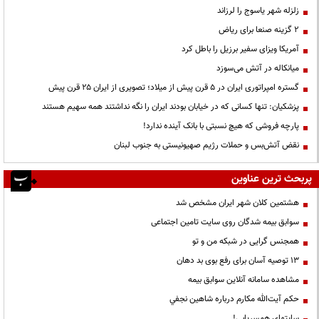
زلزله شهر یاسوج را لرزاند
۲ گزینه صنعا برای ریاض
آمریکا ویزای سفیر برزیل را باطل کرد
میانکاله در آتش می‌سوزد
گستره امپراتوری ایران در ۵ قرن پیش از میلاد؛ تصویری از ایران ۲۵ قرن پیش
پزشکیان: تنها کسانی که در خیابان بودند ایران را نگه نداشتند همه سهیم هستند
پارچه فروشی که هیچ نسبتی با بانک آینده ندارد!
نقض آتش‌بس و حملات رژیم صهیونیستی به جنوب لبنان
پربحث ترین عناوین
هشتمین کلان شهر ایران مشخص شد
سوابق بیمه شدگان روی سایت تامین اجتماعی
همجنس گرایی در شبکه من و تو
13 توصیه آسان برای رفع بوی بد دهان
مشاهده سامانه آنلاين سوابق بیمه
حكم آيت‌الله مكارم درباره شاهين نجفي
سایتهای همسریابی!