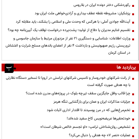
رکوردشکنی دختر دونده ایران در بلاروس
پزشکیان: مشروطه نقطه عطف بیداری و آزادی‌خواهی ملت ایران بود
آیت‌الله جوادی آملی: با هرکس که وحدت ملی و اسلامی را بشکند، باید مقابله کرد
تقسیم غنایم مدیران یا دفاع از تولید؛ پشت‌پرده درخواست توقف یک آیین‌نامه چه بود؟
وزارت اطلاعات: شناسایی و دستگیری ۲۱ نفر از مزدوران مرتبط با سازمان جاسوسی و
تروریستی رژیم صهیونیستی و بازداشت ۴ نفر از اعضای باندهای مسلح شرارت و اغتشاش
در استان کرمان
پربازدید ها
از رانت‌ شرکتهای خودروساز و تاسیس شرکتهای تراستی در اروپا تا تسخیر دستگاه نظارتی
با چه هدفی صورت گرفته است
چرا قالب وافل جایگزین سقف تیرچه بلوک در پروژه‌های مدرن شده است؟
جزئیات مذاکرات ایران و عمان برای بازگشایی تنگه هرمز
تخم‌مرغ‌هایی که در مرز پوسیدند تا اقتدار اداری اثبات شود
خودتحقیرها عریضه‌نویس کاخ سفید شده‌اند!
تشخیص روان‌شناختی ترامپ: «او تجسم خالص شیطان است!»
عملیات «نصر ۷» چه هدفی را دنبال می‌کرد؟