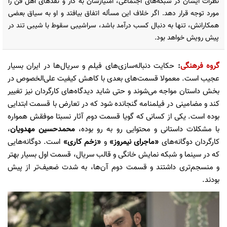
نظرات ایشان در شبکه‌های اجتماعی، امتیازشان به کار و نقد‌های اهل فن را
مورد توجه قرار دهد. اگر خلاف این مسأله اتفاق بیافتد و او به سیاق بعضی
همکارانش، تنها به دنبال کسب درآمد باشد، سراشیبی سقوط با شیبی تند در
پیش رویش خواهد بود.
گروه فرهنگی
:
حکایت دنباله‌سازی‌های فیلم و سریال‌ها در ایران بسیار
عجیب است. معمولا قسمت‌های بعدی با کاهش کیفیت علی‌الخصوص در
بخش داستان مواجه می‌شوند و حتی شاید دیدگاه‌های کارگردان نیز تغییر
کند و مضامینی در فیلمنامه گنجانده شود که در تعارض با قسمت ابتدایی
بوده است. یکی از کسانی که گویا قسمت دوم آثار نسبتا موفقش همواره
با مشکلات داستانی و محتوایی رو به رو بوده،
محمدحسین مهدویان
،
کارگردان دوگانه‌های
«ماجرای نیمروز»
و
«زخم کاری»
است. دوگانه‌هایی
که در سینما و شبکه نمایش خانگی و قالب سریال، قسمت اول بسیار بهتر
و منسجم‌تری داشتند و قسمت دوم آن‌ها، به شدت ضعیف‌تر از پیش
بودند.