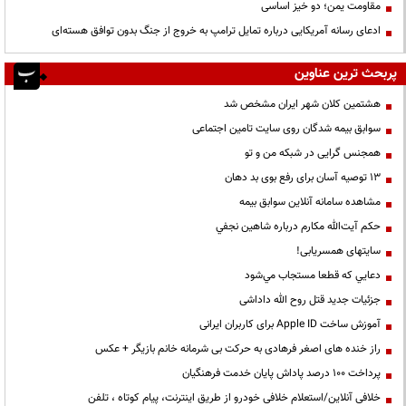
مقاومت یمن؛ دو خیز اساسی
ادعای رسانه آمریکایی درباره تمایل ترامپ به خروج از جنگ بدون توافق هسته‌ای
پربحث ترین عناوین
هشتمین کلان شهر ایران مشخص شد
سوابق بیمه شدگان روی سایت تامین اجتماعی
همجنس گرایی در شبکه من و تو
13 توصیه آسان برای رفع بوی بد دهان
مشاهده سامانه آنلاين سوابق بیمه
حكم آيت‌الله مكارم درباره شاهين نجفي
سایتهای همسریابی!
دعايي كه قطعا مستجاب مي‌شود
جزئیات جدید قتل روح الله داداشی
آموزش ساخت Apple ID برای کاربران ایرانی
راز خنده های اصغر فرهادی به حرکت بی شرمانه خانم بازیگر + عکس
پرداخت ۱۰۰ درصد پاداش پایان خدمت فرهنگیان
خلافی آنلاین/استعلام خلافی خودرو از طریق اینترنت، پیام کوتاه ، تلفن