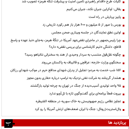
کلیات طرح «اقدام راهبردی تأمین امنیت و پیشرفت تنگه هرمز» تصویب شد
بقائی: اوکراین جبران نکند، جبران می‌کنیم
پاییز پربارش در راه است
بورس با عبور از ۵ میلیون و ۶۰۰ هزار باز هم رکورد تاریخی زد
اولین نطق نمایندگان در جلسه وبیناری صحن مجلس
چرا رئیس‌جمهور در ماجرای نقض‌عهد آمریکا در تنگهٔ هرمز، به‌جای «نبذ عهد» و پاسخ
قاطع، دلتنگیِ «تیم کارشناسی برای بررسی نقض» دارد؟
چگونه نقل‌قول منتسب به سردار وحیدی از هند به سخنرانی نتانیاهو رسید؟
سخنگوی وزارت خارجه: عراقچی و قالیباف به پاکستان می‌روند
۱۵۶ شب خدمت به مردم؛ تجلیل از پدران شهدای مدافع حرم در موکب شهدای رزکان
هشدار گرینلند به شرکت نفتی نزدیک به ترامپ درباره حفاری بدون مجوز
95 واحد تولیدی آسیب‌دیده از جنگ در تهران به چرخه تولید بازگشتند
بیروت فعلاً برنامه‌ای برای گفت‌وگوی تازه با تل‌آویو ندارد
تجاوز نظامی رژیم صهیونیستی به خاک سوریه در منطقه القنیطره
وال‌استریت‌ژرونال: جنگ با ایران ضعف‌های ارتش آمریکا را رو کرد
پربازدید ها