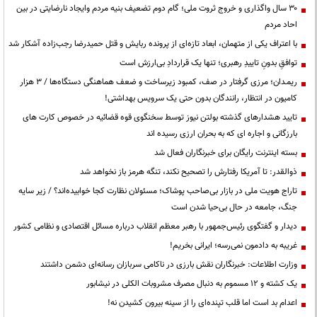
۳۰ سال واگذاری و خروج ثروت ملی؛ گام دوم تضعیف بنیه مردم وایجاد نارضایتی در بین
احاد مردم
با اعتراف یکی از متهمان، ابعاد تازه‌ای از پرونده ربایش و قتل حمیدرضا رجب‌زاده آشکار شد
توافقِ بدونِ تاییدِ رهبری؛ تنها یک قراردادِ بی‌ارزش است
ریمـدان؛ مرزی گرفتار در صف، کمبود زیرساخت و ضعف هماهنگی دستگاه‌ها / ۳ هزار
کامیون در انتظار، رانندگان بدون حتی یک سرویس بهداشتی!
تایید هشدارهای گذشته بولتن نیوز توسط سخنگوی قوه قضائیه در خصوص کارت های
بارزگانی و اجاره ای که به بحران ارزی رسیده اند
بسته اینترنت رایگان برای خبرنگاران فعال شد
ذوالقدر: تا آمریکا رفتارش را تصحیح نکند، تنگه هرمز باز نخواهد شد
تاراج هویت ملی در بازار بی‌صاحب پوشاک؛ مسئولان نظارت کجا خوابیده‌اند؟ / زیر سایه
جنگ، جامعه در حال بی‌حیا شدن است
دیدار و گفتگوی رئیس‌جمهور با رهبر معظم انقلاب درباره مسائل اقتصادی و نظامی کشور
غریبه به دادمون نمی‌رسه؛ ایرانی بخریم!
وزارت اطلاعات: خبرنگاران نقش بارزی در ناکامی سربازان رسانه‌ای دشمن داشتند
یک کشته و ۱۲ مسموم به دنبال مصرف مشروبات الکلی در نیشابور
اعدام بد است اما قلب تپنده‌ای را از سینه بیرون کشیدن نه!