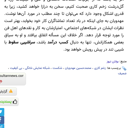
گل‌درشت زخم کاری صحبت کنیم، سخن به درازا خواهد کشید، زیرا به
قدری اشکال وجود دارد که می‌توان تا چند مطلب در مورد آن‌ها نوشت.
مهدویان به جای اینکه در باد تعداد تماشاگران کار خود بخوابد، بهتر است
نظرات ایشان در شبکه‌های اجتماعی، امتیازشان به کار و نقد‌های اهل فن
را مورد توجه قرار دهد. اگر خلاف این مسأله اتفاق بیافتد و او به سیاق
بعضی همکارانش، تنها به دنبال
کسب درآمد
باشد،
سراشیبی سقوط
با
شیبی تند در پیش رویش خواهد بود.
منبع:
بولتن نیوز
برچسب ها:
زخم کاری
،
محمدحسین مهدویان
،
شکست
،
شبکه نمایش خانگی
،
بی کیفیت
،
ضعیف
گزارش
پسندیدم