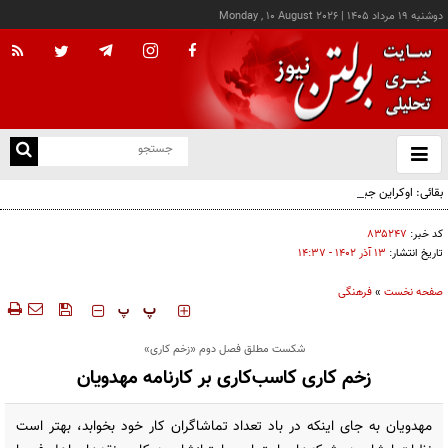
دوشنبه ۱۹ مرداد ۱۴۰۵
|
Monday , 10 August 2026
از
و
ته
بقائی: اوکراین جبران نکند، جبران می‌کنیم
ن
نو
کد خبر:
۸۳۵۲۴۷
تاریخ انتشار:
۱۳ آذر ۱۴۰۲ - ۱۴:۳۷
صفحه نخست
»
فرهنگی
‍‍‍ پ
پ
شکست مطلق فصل دوم «زخم کاری»
زخم کاری کاسب‌کاری بر کارنامه مهدویان
مهدویان به جای اینکه در باد تعداد تماشاگران کار خود بخوابد، بهتر است