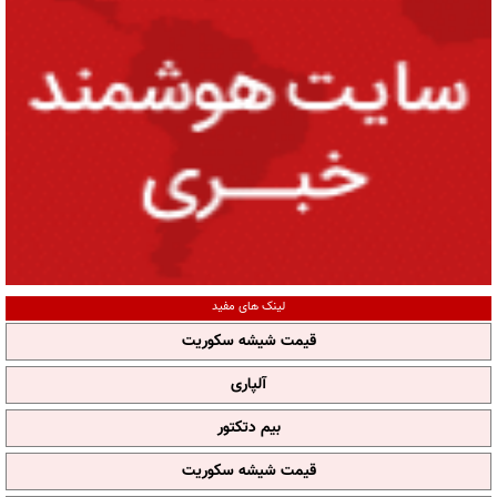
لینک های مفید
قیمت شیشه سکوریت
آلپاری
بیم دتکتور
قیمت شیشه سکوریت