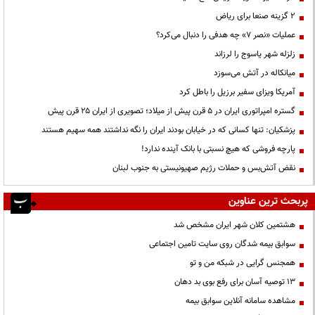
۲ گزینه صنعا برای ریاض
عملیات «نصر ۷» چه هدفی را دنبال می‌کرد؟
زلزله شهر یاسوج را لرزاند
میانکاله در آتش می‌سوزد
آمریکا ویزای سفیر برزیل را باطل کرد
گستره امپراتوری ایران در ۵ قرن پیش از میلاد؛ تصویری از ایران ۲۵ قرن پیش
پزشکیان: تنها کسانی که در خیابان بودند ایران را نگه نداشتند همه سهیم هستند
پارچه فروشی که هیچ نسبتی با بانک آینده ندارد!
نقض آتش‌بس و حملات رژیم صهیونیستی به جنوب لبنان
پربحث ترین عناوین
هشتمین کلان شهر ایران مشخص شد
سوابق بیمه شدگان روی سایت تامین اجتماعی
همجنس گرایی در شبکه من و تو
13 توصیه آسان برای رفع بوی بد دهان
مشاهده سامانه آنلاين سوابق بیمه