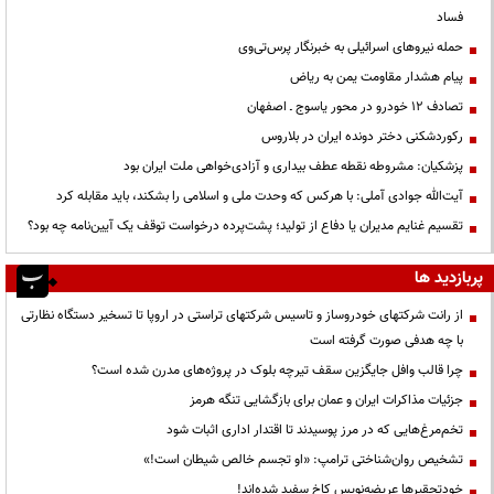
فساد
حمله نیروهای اسرائیلی به خبرنگار پرس‌تی‌وی
پیام هشدار مقاومت یمن به ریاض
تصادف ۱۲ خودرو در محور یاسوج ـ اصفهان
رکوردشکنی دختر دونده ایران در بلاروس
پزشکیان: مشروطه نقطه عطف بیداری و آزادی‌خواهی ملت ایران بود
آیت‌الله جوادی آملی: با هرکس که وحدت ملی و اسلامی را بشکند، باید مقابله کرد
تقسیم غنایم مدیران یا دفاع از تولید؛ پشت‌پرده درخواست توقف یک آیین‌نامه چه بود؟
پربازدید ها
از رانت‌ شرکتهای خودروساز و تاسیس شرکتهای تراستی در اروپا تا تسخیر دستگاه نظارتی
با چه هدفی صورت گرفته است
چرا قالب وافل جایگزین سقف تیرچه بلوک در پروژه‌های مدرن شده است؟
جزئیات مذاکرات ایران و عمان برای بازگشایی تنگه هرمز
تخم‌مرغ‌هایی که در مرز پوسیدند تا اقتدار اداری اثبات شود
تشخیص روان‌شناختی ترامپ: «او تجسم خالص شیطان است!»
خودتحقیرها عریضه‌نویس کاخ سفید شده‌اند!