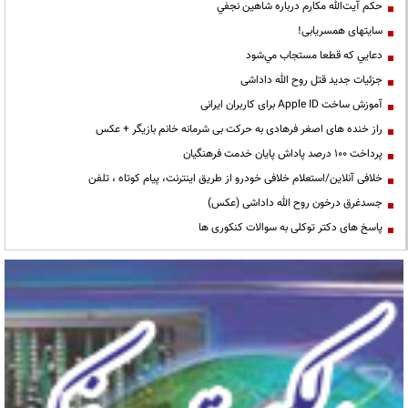
حكم آيت‌الله مكارم درباره شاهين نجفي
سایتهای همسریابی!
دعايي كه قطعا مستجاب مي‌شود
جزئیات جدید قتل روح الله داداشی
آموزش ساخت Apple ID برای کاربران ایرانی
راز خنده های اصغر فرهادی به حرکت بی شرمانه خانم بازیگر + عکس
پرداخت ۱۰۰ درصد پاداش پایان خدمت فرهنگیان
خلافی آنلاین/استعلام خلافی خودرو از طریق اینترنت، پیام کوتاه ، تلفن
جسدغرق درخون روح الله داداشی (عکس)
پاسخ های دکتر توکلی به سوالات کنکوری ها