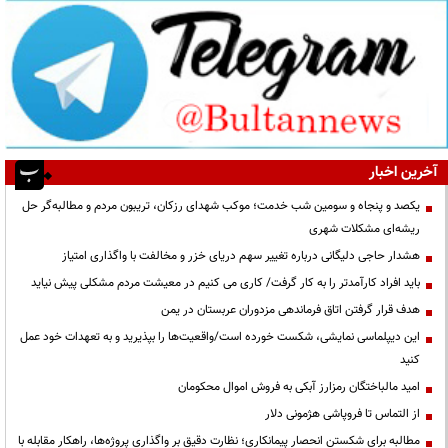
آخرین اخبار
یکصد و پنجاه و سومین شب خدمت؛ موکب شهدای رزکان، تریبون مردم و مطالبه‌گر حل
ریشه‌ای مشکلات شهری
هشدار حاجی دلیگانی درباره تغییر سهم دریای خزر و مخالفت با واگذاری امتیاز
باید افراد کارآمدتر را به کار گرفت/ کاری می کنیم در معیشت مردم مشکلی پیش نیاید
هدف قرار گرفتن اتاق‌ فرماندهی مزدوران عربستان در یمن
این دیپلماسی نمایشی، شکست خورده است/واقعیت‌ها را بپذیرید و به تعهدات خود عمل
کنید
امید مالباختگان رمزارز آبکی به فروش اموال محکومان
از التماس تا فروپاشی هژمونی دلار
مطالبه برای شکستن انحصار پیمانکاری؛ نظارت دقیق بر واگذاری پروژه‌ها، راهکار مقابله با