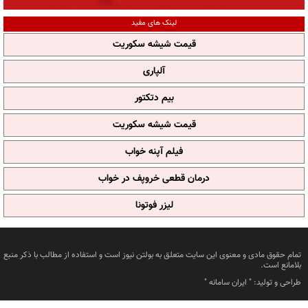
لینک های مفید
قیمت شیشه سکوریت
آلپاری
بیم دتکتور
قیمت شیشه سکوریت
فیلم آپنه خواب
درمان قطعی خروپف در خواب
لیزر فوتونا
تمام حقوق مادی و معنوی این سایت متعلق به بولتن نیوز است و استفاده از مطالب با ذکر منبع
بلامانع است.
طراحی و تولید: "
ایران سامانه
"