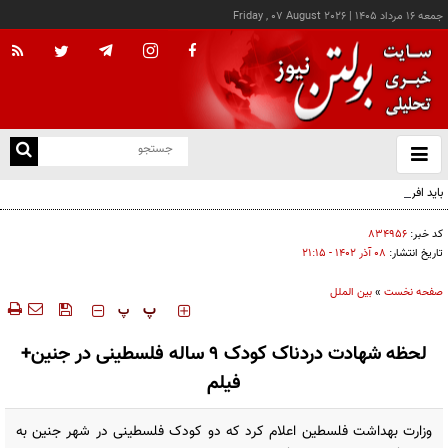
جمعه ۱۶ مرداد ۱۴۰۵
|
Friday , 07 August 2026
از
و
ته
باید افراد کارآمدتر را به کار گرفت/ کاری می کنیم در معیشت مردم مشکلی پیش نیاید
ن
نو
کد خبر:
۸۳۴۹۵۶
تاریخ انتشار:
۰۸ آذر ۱۴۰۲ - ۲۱:۱۵
صفحه نخست
»
بین الملل
‍‍‍ پ
پ
لحظه شهادت دردناک کودک ۹ ساله فلسطینی در جنین+
فیلم
وزارت بهداشت فلسطین اعلام کرد که دو کودک فلسطینی در شهر جنین به