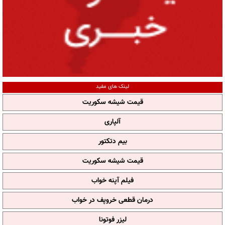
لینک های مفید
قیمت شیشه سکوریت
آلپاری
بیم دتکتور
قیمت شیشه سکوریت
فیلم آپنه خواب
درمان قطعی خروپف در خواب
لیزر فوتونا