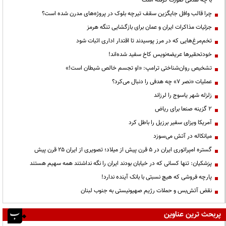
چرا قالب وافل جایگزین سقف تیرچه بلوک در پروژه‌های مدرن شده است؟
جزئیات مذاکرات ایران و عمان برای بازگشایی تنگه هرمز
تخم‌مرغ‌هایی که در مرز پوسیدند تا اقتدار اداری اثبات شود
خودتحقیرها عریضه‌نویس کاخ سفید شده‌اند!
تشخیص روان‌شناختی ترامپ: «او تجسم خالص شیطان است!»
عملیات «نصر ۷» چه هدفی را دنبال می‌کرد؟
زلزله شهر یاسوج را لرزاند
۲ گزینه صنعا برای ریاض
آمریکا ویزای سفیر برزیل را باطل کرد
میانکاله در آتش می‌سوزد
گستره امپراتوری ایران در ۵ قرن پیش از میلاد؛ تصویری از ایران ۲۵ قرن پیش
پزشکیان: تنها کسانی که در خیابان بودند ایران را نگه نداشتند همه سهیم هستند
پارچه فروشی که هیچ نسبتی با بانک آینده ندارد!
نقض آتش‌بس و حملات رژیم صهیونیستی به جنوب لبنان
پربحث ترین عناوین