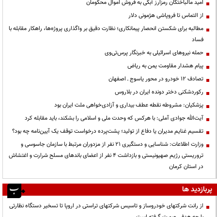
امید مالباختگان رمزارز آبکی به فروش اموال محکومان
از التماس تا فروپاشی هژمونی دلار
مطالبه برای شکستن انحصار پیمانکاری؛ نظارت دقیق بر واگذاری پروژه‌ها، راهکار مقابله با
فساد
حمله نیروهای اسرائیلی به خبرنگار پرس‌تی‌وی
پیام هشدار مقاومت یمن به ریاض
تصادف ۱۲ خودرو در محور یاسوج ـ اصفهان
رکوردشکنی دختر دونده ایران در بلاروس
پزشکیان: مشروطه نقطه عطف بیداری و آزادی‌خواهی ملت ایران بود
آیت‌الله جوادی آملی: با هرکس که وحدت ملی و اسلامی را بشکند، باید مقابله کرد
تقسیم غنایم مدیران یا دفاع از تولید؛ پشت‌پرده درخواست توقف یک آیین‌نامه چه بود؟
وزارت اطلاعات: شناسایی و دستگیری ۲۱ نفر از مزدوران مرتبط با سازمان جاسوسی و
تروریستی رژیم صهیونیستی و بازداشت ۴ نفر از اعضای باندهای مسلح شرارت و اغتشاش
در استان کرمان
پربازدید ها
از رانت‌ شرکتهای خودروساز و تاسیس شرکتهای تراستی در اروپا تا تسخیر دستگاه نظارتی
با چه هدفی صورت گرفته است