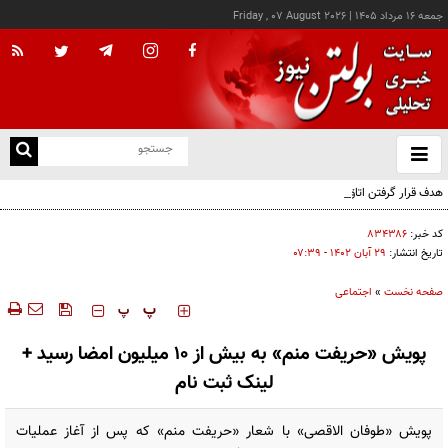
جمعه ۱۶ مرداد ۱۴۰۵
|
Friday , 07 August 2026
از
و
ته
هدف قرار گرفتن اتاق‌ فرماندهی مزدوران عربستان در یمن
ن
نو
کد خبر:
۸۳۴۳۸۶
تاریخ انتشار:
۲۹ آبان ۱۴۰۲ - ۰۷:۳۹
صفحه نخست
»
اجتماعی
‍‍‍ پ
پ
پویش «حریفت منم» به بیش از ۱۰ میلیون امضا رسید +
لینک ثبت نام
پویش «طوفان الاقصی» با شعار «حریفت منم» که پس از آغاز عملیات