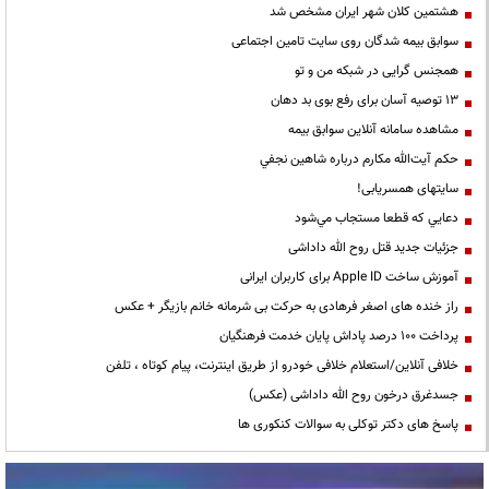
هشتمین کلان شهر ایران مشخص شد
سوابق بیمه شدگان روی سایت تامین اجتماعی
همجنس گرایی در شبکه من و تو
13 توصیه آسان برای رفع بوی بد دهان
مشاهده سامانه آنلاين سوابق بیمه
حكم آيت‌الله مكارم درباره شاهين نجفي
سایتهای همسریابی!
دعايي كه قطعا مستجاب مي‌شود
جزئیات جدید قتل روح الله داداشی
آموزش ساخت Apple ID برای کاربران ایرانی
راز خنده های اصغر فرهادی به حرکت بی شرمانه خانم بازیگر + عکس
پرداخت ۱۰۰ درصد پاداش پایان خدمت فرهنگیان
خلافی آنلاین/استعلام خلافی خودرو از طریق اینترنت، پیام کوتاه ، تلفن
جسدغرق درخون روح الله داداشی (عکس)
پاسخ های دکتر توکلی به سوالات کنکوری ها