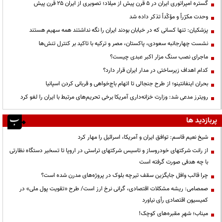
گستره امپراتوری ایران در ۵ قرن پیش از میلاد؛ تصویری از ایران ۲۵ قرن پیش
وحدت مکرّراً و مؤکّداً تذکر داده شد
پزشکیان: تنها کسانی که در خیابان بودند ایران را نگه نداشتند همه سهیم هستند
نشست چهارجانبه سعودی، پاکستان، مصر و ترکیه با تاکید بر کنترل تنش‌ها
ماجرای نصب سنگ مزار اکبر عبدی چیست؟
کدام اهداف زیرساختی در مدار ایران قرار دارد؟
بحران اینفانتینو؛ از طرح جنجالی تا اتهام باج‌خواهی و قربانی کردن اسپانیا
رویترز مدعی شد: وزارت خزانه‌داری آمریکا برخی تحریم‌های مرتبط با ایران را لغو کرد
پربازدید ها
شیخ نعیم قاسم: توافق ایران و آمریکا، اسرائیل را مهار کرد
از رانت‌ شرکتهای خودروساز و تاسیس شرکتهای تراستی در اروپا تا تسخیر دستگاه نظارتی
با چه هدفی صورت گرفته است
چرا قالب وافل جایگزین سقف تیرچه بلوک در پروژه‌های مدرن شده است؟
صمصامی: ریشه مشکلات اقتصادی، گرانی نرخ ارز است/ طرح «تقویت پول ملی» در
کمیسیون اقتصادی رأی نیاورد
میناب؛ شهرِ مقبره‌های کوچک!