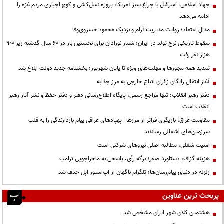
جهاد اسلامی: اسرائیل با چراغ سبز آمریکا، پروژه نسل‌کشی و کوچ اجباری مردم غزه را
ادامه می‌دهد
مدالِ اعتماد؛ روایت مدیریت آرام و نزدیک محمود خسروی‌وفا
سقوط تاریخی نرخ تولد در ایران؛ شمار نوزادان برای نخستین بار در ۶۰ سال گذشته زیر ۹۰۰
هزار نفر رفت
تمدید همه مجوزها و مهلت‌های ویژه تا پایان شهریور؛ بخشنامه جدید دولت ابلاغ شد
آغاز انتقال رایگان زائران اتباع خارجی به مرز چذابه
دفتر رهبر انقلاب: تنها مراجع رسمی، پایگاه اطلاع‌رسانی دفتر و دفتر حفظ و نشر آثار رهبر
انقلاب است
مقاومت عراق؛ بازیگری فراتر از مرزها | پهپادهای عراقی پیام بازدارندگی را به قلب
سرزمین‌های اشغالی رساندند
‌امنیت شغلی، مطالبه اصلی نیروهای شرکتی است
هزینه گزاف، دستاورد صفر؛ برگه رأی، پاسخی به ماجراجویی ترامپ
زلزله در دنیای پیام‌رسان‌ها؛ تلگرام ناگهان از اپ‌استور اپل حذف شد
پربحث ترین عناوین
هشتمین کلان شهر ایران مشخص شد