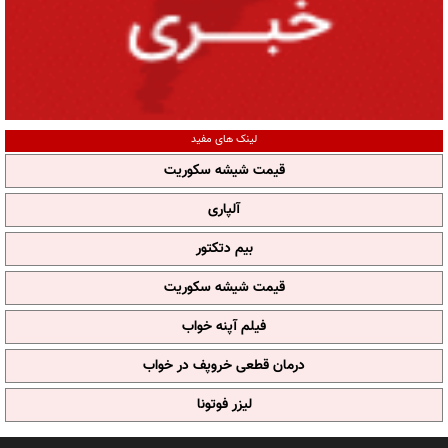
لینک های مفید
قیمت شیشه سکوریت
آلپاری
بیم دتکتور
قیمت شیشه سکوریت
فیلم آپنه خواب
درمان قطعی خروپف در خواب
لیزر فوتونا