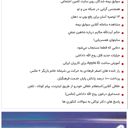
سوابق بیمه شدگان روی سایت تامین اجتماعی
همجنس گرایی در شبکه من و تو
13 توصیه آسان برای رفع بوی بد دهان
مشاهده سامانه آنلاين سوابق بیمه
حكم آيت‌الله مكارم درباره شاهين نجفي
سایتهای همسریابی!
دعايي كه قطعا مستجاب مي‌شود
جزئیات جدید قتل روح الله داداشی
آموزش ساخت Apple ID برای کاربران ایرانی
راز خنده های اصغر فرهادی به حرکت بی شرمانه خانم بازیگر + عکس
پرداخت ۱۰۰ درصد پاداش پایان خدمت فرهنگیان
خلافی آنلاین/استعلام خلافی خودرو از طریق اینترنت، پیام کوتاه ، تلفن
جسدغرق درخون روح الله داداشی (عکس)
پاسخ های دکتر توکلی به سوالات کنکوری ها