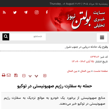
پنجشنبه ۱۵ مرداد ۱۴۰۵
|
Thursday , 06 August 2026
از
و
ته
وقوع یک حادثه دریایی در جنوب شرق عدن
ن
نو
کد خبر:
۸۳۴۱۰۲
تاریخ انتشار:
۲۵ آبان ۱۴۰۲ - ۱۳:۰۹
صفحه نخست
»
بین الملل
»
بین الملل
‍‍‍ پ
پ
حمله به سفارت رژیم ‌صهیونیستی در توکیو
منابع صهیونیستی از برخورد یک خودرو به موانع نزدیک به سفارت رژیم
صهیونیستی در توکیو خبر می‌دهند.