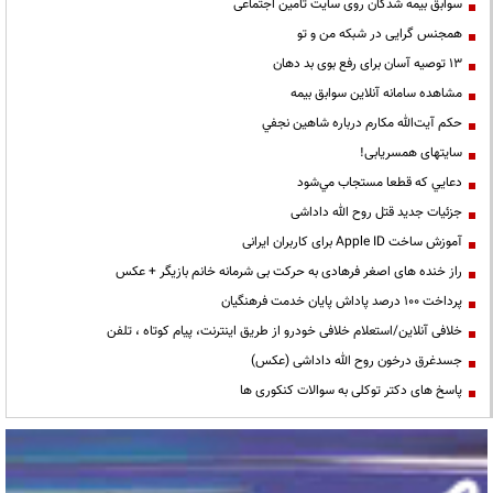
سوابق بیمه شدگان روی سایت تامین اجتماعی
همجنس گرایی در شبکه من و تو
13 توصیه آسان برای رفع بوی بد دهان
مشاهده سامانه آنلاين سوابق بیمه
حكم آيت‌الله مكارم درباره شاهين نجفي
سایتهای همسریابی!
دعايي كه قطعا مستجاب مي‌شود
جزئیات جدید قتل روح الله داداشی
آموزش ساخت Apple ID برای کاربران ایرانی
راز خنده های اصغر فرهادی به حرکت بی شرمانه خانم بازیگر + عکس
پرداخت ۱۰۰ درصد پاداش پایان خدمت فرهنگیان
خلافی آنلاین/استعلام خلافی خودرو از طریق اینترنت، پیام کوتاه ، تلفن
جسدغرق درخون روح الله داداشی (عکس)
پاسخ های دکتر توکلی به سوالات کنکوری ها