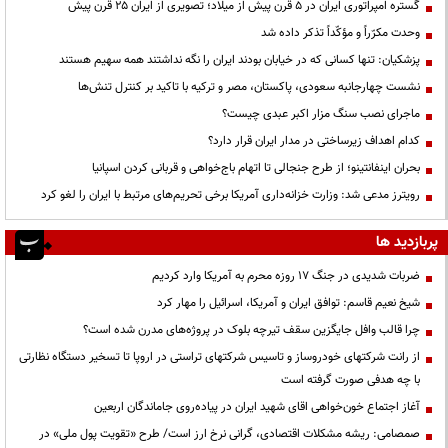
گستره امپراتوری ایران در ۵ قرن پیش از میلاد؛ تصویری از ایران ۲۵ قرن پیش
وحدت مکرّراً و مؤکّداً تذکر داده شد
پزشکیان: تنها کسانی که در خیابان بودند ایران را نگه نداشتند همه سهیم هستند
نشست چهارجانبه سعودی، پاکستان، مصر و ترکیه با تاکید بر کنترل تنش‌ها
ماجرای نصب سنگ مزار اکبر عبدی چیست؟
کدام اهداف زیرساختی در مدار ایران قرار دارد؟
بحران اینفانتینو؛ از طرح جنجالی تا اتهام باج‌خواهی و قربانی کردن اسپانیا
رویترز مدعی شد: وزارت خزانه‌داری آمریکا برخی تحریم‌های مرتبط با ایران را لغو کرد
پربازدید ها
ضربات شدیدی در جنگ ۱۷ روزه محرم به آمریکا وارد کردیم
شیخ نعیم قاسم: توافق ایران و آمریکا، اسرائیل را مهار کرد
چرا قالب وافل جایگزین سقف تیرچه بلوک در پروژه‌های مدرن شده است؟
از رانت‌ شرکتهای خودروساز و تاسیس شرکتهای تراستی در اروپا تا تسخیر دستگاه نظارتی
با چه هدفی صورت گرفته است
آغاز اجتماع خون‌خواهی اقای شهید ایران در پیاده‌روی جاماندگان اربعین
صمصامی: ریشه مشکلات اقتصادی، گرانی نرخ ارز است/ طرح «تقویت پول ملی» در