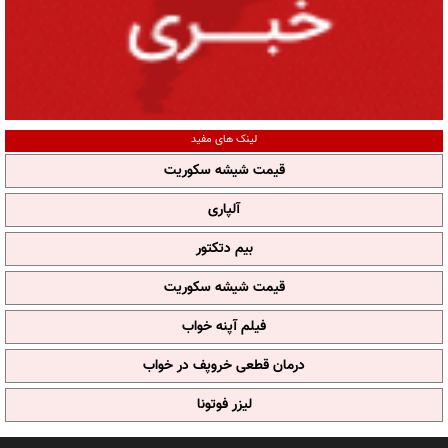
لینک های مفید
قیمت شیشه سکوریت
آلپاری
بیم دتکتور
قیمت شیشه سکوریت
فیلم آپنه خواب
درمان قطعی خروپف در خواب
لیزر فوتونا