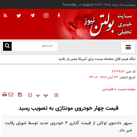
پنجشنبه ۱۵ مرداد ۱۴۰۵
|
Thursday , 06 August 2026
از
و
ته
تنگه هرمز قابل معامله نیست برای آمریکا معبر باز نکنید
ن
نو
کد خبر:
۸۳۳۹۸۲
تاریخ انتشار:
۲۳ آبان ۱۴۰۲ - ۲۳:۰۲
صفحه نخست
»
اقتصادی
‍‍‍ پ
پ
قیمت چهار خودروی مونتاژی به تصویب رسید
سپهر دادجوی توکلی از قیمت گذاری ۴ خودروی جدید توسط شورای رقابت
خبر داد.