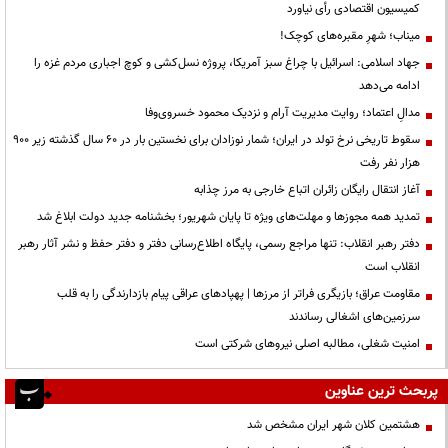
کمیسیون اقتصادی رأی نیاورد
میناب؛ شهرِ مقبره‌های کوچک!
جهاد اسلامی: اسرائیل با چراغ سبز آمریکا، پروژه نسل‌کشی و کوچ اجباری مردم غزه را
ادامه می‌دهد
مدالِ اعتماد؛ روایت مدیریت آرام و نزدیک محمود خسروی‌وفا
سقوط تاریخی نرخ تولد در ایران؛ شمار نوزادان برای نخستین بار در ۶۰ سال گذشته زیر ۹۰۰
هزار نفر رفت
آغاز انتقال رایگان زائران اتباع خارجی به مرز چذابه
تمدید همه مجوزها و مهلت‌های ویژه تا پایان شهریور؛ بخشنامه جدید دولت ابلاغ شد
دفتر رهبر انقلاب: تنها مراجع رسمی، پایگاه اطلاع‌رسانی دفتر و دفتر حفظ و نشر آثار رهبر
انقلاب است
مقاومت عراق؛ بازیگری فراتر از مرزها | پهپادهای عراقی پیام بازدارندگی را به قلب
سرزمین‌های اشغالی رساندند
‌امنیت شغلی، مطالبه اصلی نیروهای شرکتی است
پربحث ترین عناوین
هشتمین کلان شهر ایران مشخص شد