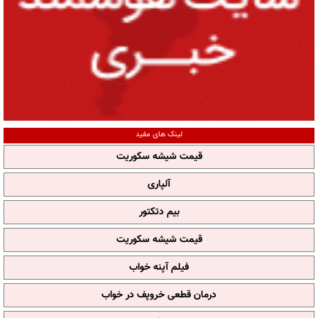
لینک های مفید
قیمت شیشه سکوریت
آلپاری
بیم دتکتور
قیمت شیشه سکوریت
فیلم آپنه خواب
درمان قطعی خروپف در خواب