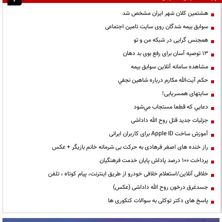
هشتمین کلان شهر ایران مشخص شد
سوابق بیمه شدگان روی سایت تامین اجتماعی
همجنس گرایی در شبکه من و تو
13 توصیه آسان برای رفع بوی بد دهان
مشاهده سامانه آنلاين سوابق بیمه
حكم آيت‌الله مكارم درباره شاهين نجفي
سایتهای همسریابی!
دعايي كه قطعا مستجاب مي‌شود
جزئیات جدید قتل روح الله داداشی
آموزش ساخت Apple ID برای کاربران ایرانی
راز خنده های اصغر فرهادی به حرکت بی شرمانه خانم بازیگر + عکس
پرداخت ۱۰۰ درصد پاداش پایان خدمت فرهنگیان
خلافی آنلاین/استعلام خلافی خودرو از طریق اینترنت، پیام کوتاه ، تلفن
جسدغرق درخون روح الله داداشی (عکس)
پاسخ های دکتر توکلی به سوالات کنکوری ها