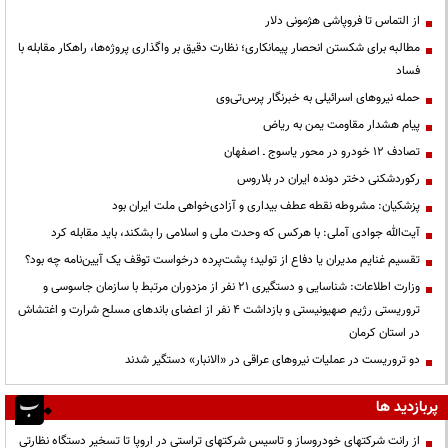
از التماس تا فروپاشی هژمونی دلار
مطالبه برای شکستن انحصار پیمانکاری؛ نظارت دقیق بر واگذاری پروژه‌ها، راهکار مقابله با
فساد
حمله نیروهای اسرائیلی به خبرنگار پرس‌تی‌وی
پیام هشدار مقاومت یمن به ریاض
تصادف ۱۲ خودرو در محور یاسوج ـ اصفهان
رکوردشکنی دختر دونده ایران در بلاروس
پزشکیان: مشروطه نقطه عطف بیداری و آزادی‌خواهی ملت ایران بود
آیت‌الله جوادی آملی: با هرکس که وحدت ملی و اسلامی را بشکند، باید مقابله کرد
تقسیم غنایم مدیران یا دفاع از تولید؛ پشت‌پرده درخواست توقف یک آیین‌نامه چه بود؟
وزارت اطلاعات: شناسایی و دستگیری ۲۱ نفر از مزدوران مرتبط با سازمان جاسوسی و
تروریستی رژیم صهیونیستی و بازداشت ۴ نفر از اعضای باندهای مسلح شرارت و اغتشاش
در استان کرمان
دو تروریست در عملیات نیروهای عراقی در «الانبار» دستگیر شدند
پربازدید ها
از رانت‌ شرکتهای خودروساز و تاسیس شرکتهای تراستی در اروپا تا تسخیر دستگاه نظارتی