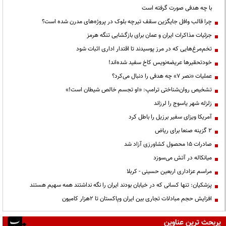
با چه هدفی صورت گرفته است
چرا قالب وافل جایگزین سقف تیرچه بلوک در پروژه‌های مدرن شده است؟
جزئیات مذاکرات ایران و عمان برای بازگشایی تنگه هرمز
تخم‌مرغ‌هایی که در مرز پوسیدند تا اقتدار اداری اثبات شود
خودتحقیرها عریضه‌نویس کاخ سفید شده‌اند!
عملیات «نصر ۷» چه هدفی را دنبال می‌کرد؟
تشخیص روان‌شناختی ترامپ: «او تجسم خالص شیطان است!»
زلزله شهر یاسوج را لرزاند
آمریکا ویزای سفیر برزیل را باطل کرد
۲ گزینه صنعا برای ریاض
صادرات ۱۵ محصول کشاورزی آزاد شد
میانکاله در آتش می‌سوزد
مراسم عزاداری اربعین حسینی - کربلا
پزشکیان: تنها کسانی که در خیابان بودند ایران را نگه نداشتند همه سهیم هستند
افزایش حجم مبادلات تجاری بین ایران وپاکستان تا 2هزار کامیون
پربحث ترین عناوین