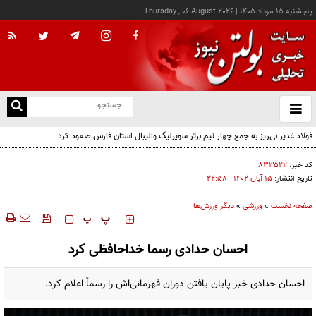
پنجشنبه ۱۵ مرداد ۱۴۰۵
|
Thursday , 06 August 2026
از
و
ته
فولاد غدیر نی‌ریز به جمع چهار تیم برتر سوپرلیگ والیبال استان فارس صعود کرد
ن
نو
کد خبر:
۸۳۳۵۲۲
تاریخ انتشار:
۱۵ آبان ۱۴۰۲ - ۲۲:۵۸
صفحه نخست
»
ورزشی
»
دیگر ورزش‌ها
‍‍‍ پ
پ
احسان حدادی رسما خداحافظی کرد
احسان حدادی خبر پایان یافتن دوران قهرمانی‌اش را رسماً اعلام کرد.