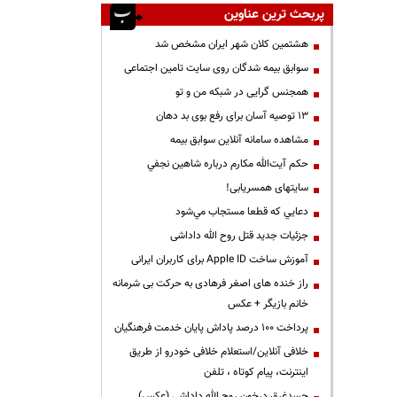
پربحث ترین عناوین
هشتمین کلان شهر ایران مشخص شد
سوابق بیمه شدگان روی سایت تامین اجتماعی
همجنس گرایی در شبکه من و تو
13 توصیه آسان برای رفع بوی بد دهان
مشاهده سامانه آنلاين سوابق بیمه
حكم آيت‌الله مكارم درباره شاهين نجفي
سایتهای همسریابی!
دعايي كه قطعا مستجاب مي‌شود
جزئیات جدید قتل روح الله داداشی
آموزش ساخت Apple ID برای کاربران ایرانی
راز خنده های اصغر فرهادی به حرکت بی شرمانه
خانم بازیگر + عکس
پرداخت ۱۰۰ درصد پاداش پایان خدمت فرهنگیان
خلافی آنلاین/استعلام خلافی خودرو از طریق
اینترنت، پیام کوتاه ، تلفن
جسدغرق درخون روح الله داداشی (عکس)