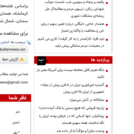
یکصد و پنجاه و سومین شب خدمت؛ موکب
براساس نقشه‌های
شهدای رزکان، تریبون مردم و مطالبه‌گر حل
کرمانشاه، همدان
ریشه‌ای مشکلات شهری
سمنان، شمال شرقی
هشدار حاجی دلیگانی درباره تغییر سهم دریای
خزر و مخالفت با واگذاری امتیاز
برای مشاهده مطا
باید افراد کارآمدتر را به کار گرفت/ کاری می کنیم
برچسب ها:
کشاورز
در معیشت مردم مشکلی پیش نیاید
پربازدید ها
گزارش خطا
تنگه هرمز قابل معامله نیست برای آمریکا معبر باز
شما می توانید مطالب 
نکنید
nnews@gmail.com
گستره امپراتوری ایران در ۵ قرن پیش از میلاد؛
تصویری از ایران ۲۵ قرن پیش
نظر شما
میانکاله در آتش می‌سوزد
پارچه فروشی که هیچ نسبتی با بانک آینده ندارد!
نام
پزشکیان: تنها کسانی که در خیابان بودند ایران را
ایمیل
نگه نداشتند همه سهیم هستند
وحدت مکرّراً و مؤکّداً تذکر داده شد
* نظر