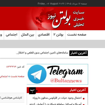
جمعه ۱۶ مرداد ۱۴۰۵
|
Friday , 07 August 2026
صفحه نخست
بولتن ۲
اقتصادی
بین الملل
اجتماعی
ور
آخرین اخبار
سامانه‌های تامین اجتماعی بدون قطعی و اختلال در دسترس اس
کد خبر:
۸۳۳۳۱۴
صفحه نخست
»
اجتماعی
آخرین اخبار
کارشناس هواشناسی کشا
احتمال وجود حیات در اقیانوس مدفون «اروپا»
آمریکا و اسرائیل سامانه «پیکان» را آزمایش کردند