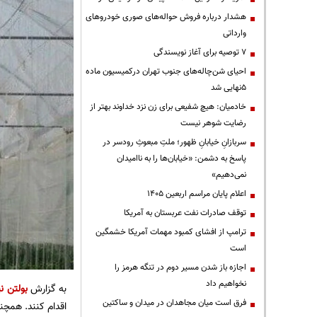
هشدار درباره فروش حواله‌های صوری خودروهای
وارداتی
۷ توصیه برای آغاز نویسندگی
احیای شن‌چاله‌های جنوب تهران درکمیسیون ماده
۵نهایی شد
خادمیان: هیچ شفیعی برای زن نزد خداوند بهتر از
رضایت شوهر نیست
سربازانِ خیابانِ ظهور؛ ملتِ مبعوثِ رودسر در
پاسخ به دشمن: «خیابان‌ها را به ناامیدان
نمی‌دهیم»
اعلام پایان مراسم اربعین ۱۴۰۵
توقف صادرات نفت عربستان به آمریکا
ترامپ از افشای کمبود مهمات آمریکا خشمگین
است
اجازه باز شدن مسیر دوم در تنگه هرمز را
نخواهیم داد
به گزارش
بولتن نی
فرق است میان مجاهدان در میدان و ساکتین
اقدام کنند. همچنی