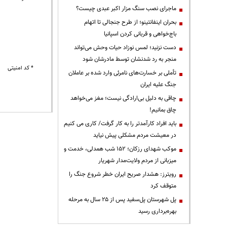
ماجرای نصب سنگ مزار اکبر عبدی چیست؟
بحران اینفانتینو؛ از طرح جنجالی تا اتهام
باج‌خواهی و قربانی کردن اسپانیا
دست نزنید؛ لمس نوزاد حیات وحش می‌تواند
منجر به رد شدنشان توسط مادرشان شود
* کد امنیتی
تأملی بر خسارت‌های نامرئی وارد شده بر عاملان
جنگ علیه ایران
چاقی به دلیل بی‌ارادگی نیست؛ مغز می‌خواهد
چاق بمانیم!
باید افراد کارآمدتر را به کار گرفت/ کاری می کنیم
در معیشت مردم مشکلی پیش نیاید
موکب شهدای رزکان؛ ۱۵۲ شب همدلی، خدمت و
میزبانی از مردم ولایت‌مدار شهریار
رویترز: هشدار صریح ایران خطر شروع جنگ را
متوقف کرد
پل شهرستان پل‌سفید پس از ۲۵ سال به مرحله
بهره‌برداری رسید