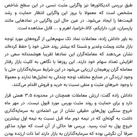
طبق بررسی اندیکاتورها نیز واگرایی مثبت نسبی در این سطح شاخص
مشخص است که معمولا با بروز این واگرایی انتظار حمایت و رشد
قیمت‌ها را ایجاد می‌شود. در عین حال این واگرایی در نمادهایی مانند
پارسیان، غزر، دارایکم، کالا،خزامیا، اهرم و ... قابل مشاهده است.
به باور داداش زاده، معاملات نماد تک سهم‌هایی از گروه‌های مورد توجه
بازار مانند وبملت وغدیر و شستا که بیشتر روند خنثی خود را حفظ کرده‌اند
نشان می‌دهند که معامله‌گران این نمادها تقریبا هوشمندانه سعی در
افزایش تعداد سهام خود دارند. این روزها با نگاهی به کلیت بازار رفتار
معامله گران پرهیجان ارزیابی می‌شود در این شرایط سرمایه‌گذاران حتی با
وجود ارزندگی در صنایع مختلف توجه چندانی به تحلیل‌ها ندارند و معمولا
با وجود خبرهای مثبت و منفی نسبت به خرید و فروش اقدام می‌کنند.
داداش زاده گفت: ارزش معاملات همچنان در محدوده ۳.۵ همتی قرار
دارد و برای حمایت و روند مثبت بورس مورد قبول نیست. در مهر ماه
خروج سنگین پول‌های حقیقی نشان از بی اعتمادی به سرمایه‌گذاری
داشت به گونه‌ای که در نیمه دوم ماه قبل نسبت به نیمه اول بیشترین
خروج پول به ثبت رسید. بررسی ها حاکی از آن است که موارد مذکور
صرفا آن نگرشی بوده که سرمایه‌گذاران به بازار دارند اما ذات ارزنده بودن