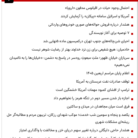
احتمال وجود حیات در اقیانوس مدفون «اروپا»
آمریکا و اسرائیل سامانه «پیکان» را آزمایش کردند
هشدار درباره فروش حواله‌های صوری خودروهای وارداتی
۷ توصیه برای آغاز نویسندگی
احیای شن‌چاله‌های جنوب تهران درکمیسیون ماده ۵نهایی شد
خادمیان: هیچ شفیعی برای زن نزد خداوند بهتر از رضایت شوهر نیست
سربازانِ خیابانِ ظهور؛ ملتِ مبعوثِ رودسر در پاسخ به دشمن: «خیابان‌ها را به ناامیدان
نمی‌دهیم»
اعلام پایان مراسم اربعین ۱۴۰۵
توقف صادرات نفت عربستان به آمریکا
ترامپ از افشای کمبود مهمات آمریکا خشمگین است
اجازه باز شدن مسیر دوم در تنگه هرمز را نخواهیم داد
فرق است میان مجاهدان در میدان و ساکتین
یکصد و پنجاه و سومین شب خدمت؛ موکب شهدای رزکان، تریبون مردم و مطالبه‌گر حل
ریشه‌ای مشکلات شهری
هشدار حاجی دلیگانی درباره تغییر سهم دریای خزر و مخالفت با واگذاری امتیاز