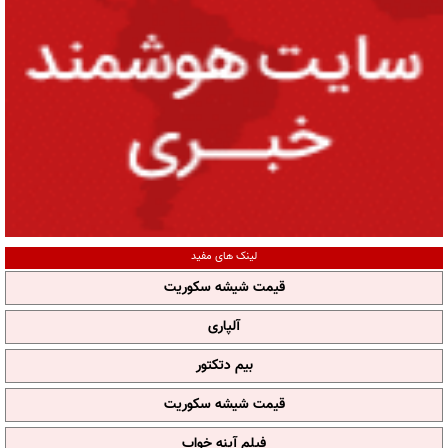
لینک های مفید
قیمت شیشه سکوریت
آلپاری
بیم دتکتور
قیمت شیشه سکوریت
فیلم آپنه خواب