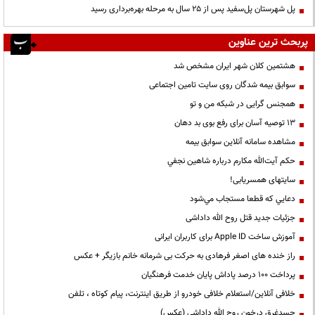
پل شهرستان پل‌سفید پس از ۲۵ سال به مرحله بهره‌برداری رسید
پربحث ترین عناوین
هشتمین کلان شهر ایران مشخص شد
سوابق بیمه شدگان روی سایت تامین اجتماعی
همجنس گرایی در شبکه من و تو
13 توصیه آسان برای رفع بوی بد دهان
مشاهده سامانه آنلاين سوابق بیمه
حكم آيت‌الله مكارم درباره شاهين نجفي
سایتهای همسریابی!
دعايي كه قطعا مستجاب مي‌شود
جزئیات جدید قتل روح الله داداشی
آموزش ساخت Apple ID برای کاربران ایرانی
راز خنده های اصغر فرهادی به حرکت بی شرمانه خانم بازیگر + عکس
پرداخت ۱۰۰ درصد پاداش پایان خدمت فرهنگیان
خلافی آنلاین/استعلام خلافی خودرو از طریق اینترنت، پیام کوتاه ، تلفن
جسدغرق درخون روح الله داداشی (عکس)