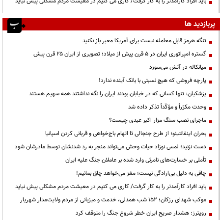
باید افراد کارآمدتر را به کار گرفت/ کاری می کنیم در معیشت مردم مشکلی پیش نیاید
پربازدید ها
تنگه هرمز قابل معامله نیست برای آمریکا معبر باز نکنید
گستره امپراتوری ایران در ۵ قرن پیش از میلاد؛ تصویری از ایران ۲۵ قرن پیش
میانکاله در آتش می‌سوزد
پارچه فروشی که هیچ نسبتی با بانک آینده ندارد!
پزشکیان: تنها کسانی که در خیابان بودند ایران را نگه نداشتند همه سهیم هستند
وحدت مکرّراً و مؤکّداً تذکر داده شد
ماجرای نصب سنگ مزار اکبر عبدی چیست؟
بحران اینفانتینو؛ از طرح جنجالی تا اتهام باج‌خواهی و قربانی کردن اسپانیا
دست نزنید؛ لمس نوزاد حیات وحش می‌تواند منجر به رد شدنشان توسط مادرشان شود
تأملی بر خسارت‌های نامرئی وارد شده بر عاملان جنگ علیه ایران
چاقی به دلیل بی‌ارادگی نیست؛ مغز می‌خواهد چاق بمانیم!
باید افراد کارآمدتر را به کار گرفت/ کاری می کنیم در معیشت مردم مشکلی پیش نیاید
موکب شهدای رزکان؛ ۱۵۲ شب همدلی، خدمت و میزبانی از مردم ولایت‌مدار شهریار
رویترز: هشدار صریح ایران خطر شروع جنگ را متوقف کرد