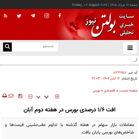
جمعه ۱۶ مرداد ۱۴۰۵
|
Friday , 07 August 2026
از
و
ته
کالابرگ این خانوارها امروز شارژ شد
ن
نو
کد خبر:
۸۳۳۲۵۸
تاریخ انتشار:
۱۲ آبان ۱۴۰۲ - ۲۲:۰۳
صفحه نخست
»
اقتصادی
»
بورس
‍‍‍ پ
پ
افت ۱/۶ درصدی بورس در هفته دوم آبان
معاملات بازار سهام در هفته گذشته با تداوم عقب‌نشینی قیمت‌ها و
شاخص‌های بورسی پایان یافت.