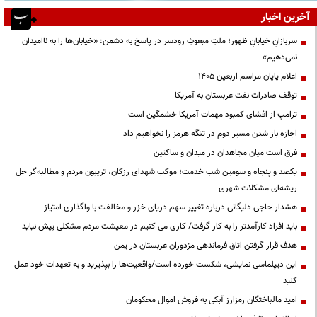
آخرین اخبار
سربازانِ خیابانِ ظهور؛ ملتِ مبعوثِ رودسر در پاسخ به دشمن: «خیابان‌ها را به ناامیدان
نمی‌دهیم»
اعلام پایان مراسم اربعین ۱۴۰۵
توقف صادرات نفت عربستان به آمریکا
ترامپ از افشای کمبود مهمات آمریکا خشمگین است
اجازه باز شدن مسیر دوم در تنگه هرمز را نخواهیم داد
فرق است میان مجاهدان در میدان و ساکتین
یکصد و پنجاه و سومین شب خدمت؛ موکب شهدای رزکان، تریبون مردم و مطالبه‌گر حل
ریشه‌ای مشکلات شهری
هشدار حاجی دلیگانی درباره تغییر سهم دریای خزر و مخالفت با واگذاری امتیاز
باید افراد کارآمدتر را به کار گرفت/ کاری می کنیم در معیشت مردم مشکلی پیش نیاید
هدف قرار گرفتن اتاق‌ فرماندهی مزدوران عربستان در یمن
این دیپلماسی نمایشی، شکست خورده است/واقعیت‌ها را بپذیرید و به تعهدات خود عمل
کنید
امید مالباختگان رمزارز آبکی به فروش اموال محکومان