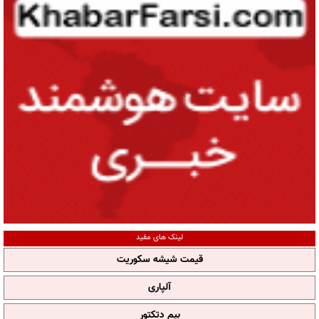
لینک های مفید
قیمت شیشه سکوریت
آلپاری
بیم دتکتور