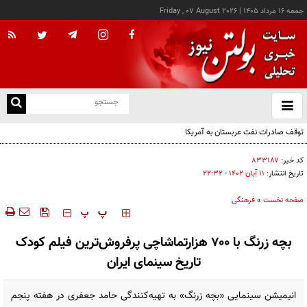
جمعه ۱۶ مرداد ۱۴۰۵
|
Friday , 07 August 2026
از
و
ته
توقف صادرات نفت عربستان به آمریکا
ن
نو
کد خبر:
۸۳۳۱۸۷
تاریخ انتشار:
۱۱ آبان ۱۴۰۲ - ۲۲:۳۲
صفحه نخست
»
فرهنگی
‍‍‍ پ
پ
بچه زرنگ با ۷۰۰ هزارتماشاچی پرفروش‌ترین فیلم کودک
تاریخ سینمای ایران
انیمیشن سینمایی «بچه زرنگ» به تهیه‌کنندگی حامد جعفری در هفته پنجم