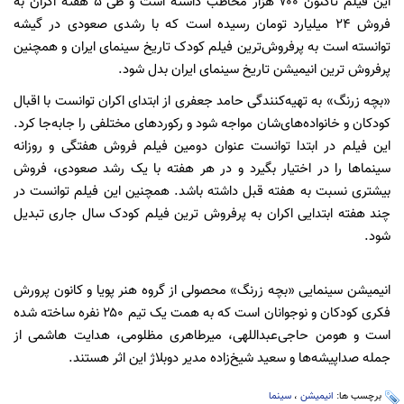
این فیلم تاکنون ۷۰۰ هزار مخاطب داشته است و طی ۵ هفته اکران به
فروش ۲۴ میلیارد تومان رسیده است که با رشدی صعودی در گیشه
توانسته است به پرفروش‌ترین فیلم کودک تاریخ سینمای ایران و همچنین
پرفروش ترین انیمیشن تاریخ سینمای ایران بدل شود.
«بچه زرنگ» به تهیه‌کنندگی حامد جعفری از ابتدای اکران توانست با اقبال
کودکان و خانواده‌های‌شان مواجه شود و رکوردهای مختلفی را جابه‌جا کرد.
این فیلم در ابتدا توانست عنوان دومین فیلم فروش هفتگی و روزانه
سینماها را در اختیار بگیرد و در هر هفته با یک رشد صعودی، فروش
بیشتری نسبت به هفته قبل داشته باشد. همچنین این فیلم توانست در
چند هفته ابتدایی اکران به پرفروش ترین فیلم کودک سال جاری تبدیل
شود.
انیمیشن سینمایی «بچه زرنگ» محصولی از گروه هنر پویا و کانون پرورش
فکری کودکان و نوجوانان است که به همت یک تیم ۲۵۰ نفره ساخته شده
است و هومن حاجی‌عبداللهی، میرطاهری مظلومی، هدایت هاشمی از
جمله صداپیشه‌ها و سعید شیخ‌زاده مدیر دوبلاژ این اثر هستند.
برچسب ها:
انیمیشن
،
سینما