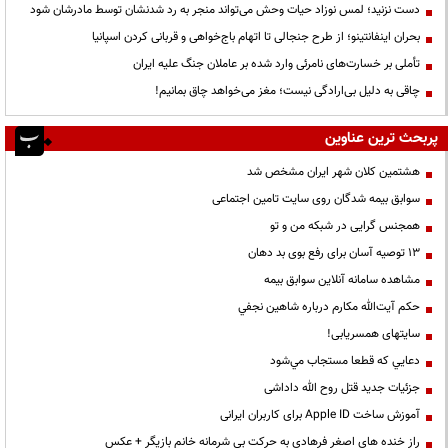
دست نزنید؛ لمس نوزاد حیات وحش می‌تواند منجر به رد شدنشان توسط مادرشان شود
بحران اینفانتینو؛ از طرح جنجالی تا اتهام باج‌خواهی و قربانی کردن اسپانیا
تأملی بر خسارت‌های نامرئی وارد شده بر عاملان جنگ علیه ایران
چاقی به دلیل بی‌ارادگی نیست؛ مغز می‌خواهد چاق بمانیم!
پربحث ترین عناوین
هشتمین کلان شهر ایران مشخص شد
سوابق بیمه شدگان روی سایت تامین اجتماعی
همجنس گرایی در شبکه من و تو
13 توصیه آسان برای رفع بوی بد دهان
مشاهده سامانه آنلاين سوابق بیمه
حكم آيت‌الله مكارم درباره شاهين نجفي
سایتهای همسریابی!
دعايي كه قطعا مستجاب مي‌شود
جزئیات جدید قتل روح الله داداشی
آموزش ساخت Apple ID برای کاربران ایرانی
راز خنده های اصغر فرهادی به حرکت بی شرمانه خانم بازیگر + عکس