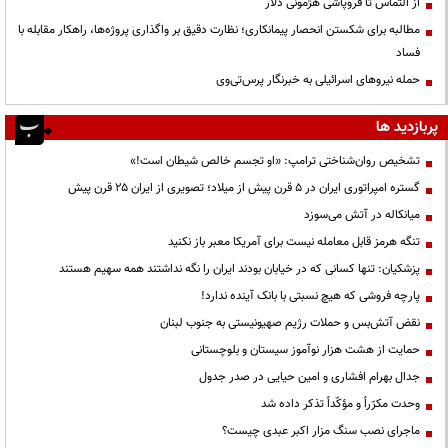
از التماس تا فروپاشی هژمونی دلار
مطالبه برای شکستن انحصار پیمانکاری؛ نظارت دقیق بر واگذاری پروژه‌ها، راهکار مقابله با
فساد
حمله نیروهای اسرائیلی به خبرنگار پرس‌تی‌وی
پربازدید ها
تشخیص روان‌شناختی ترامپ: «او تجسم خالص شیطان است!»
گستره امپراتوری ایران در ۵ قرن پیش از میلاد؛ تصویری از ایران ۲۵ قرن پیش
میانکاله در آتش می‌سوزد
تنگه هرمز قابل معامله نیست برای آمریکا معبر باز نکنید
پزشکیان: تنها کسانی که در خیابان بودند ایران را نگه نداشتند همه سهیم هستند
پارچه فروشی که هیچ نسبتی با بانک آینده ندارد!
نقض آتش‌بس و حملات رژیم صهیونیستی به جنوب لبنان
حمایت از هشت هزار نوآموز سیستان و بلوچستانی
جدال بهرام افشاری و امین حیایی در صدر جدول
وحدت مکرّراً و مؤکّداً تذکر داده شد
ماجرای نصب سنگ مزار اکبر عبدی چیست؟