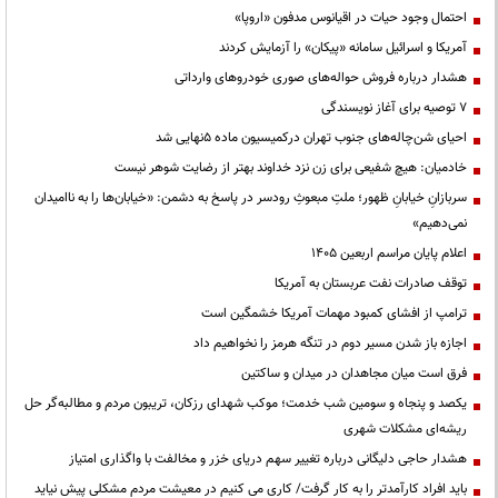
احتمال وجود حیات در اقیانوس مدفون «اروپا»
آمریکا و اسرائیل سامانه «پیکان» را آزمایش کردند
هشدار درباره فروش حواله‌های صوری خودروهای وارداتی
۷ توصیه برای آغاز نویسندگی
احیای شن‌چاله‌های جنوب تهران درکمیسیون ماده ۵نهایی شد
خادمیان: هیچ شفیعی برای زن نزد خداوند بهتر از رضایت شوهر نیست
سربازانِ خیابانِ ظهور؛ ملتِ مبعوثِ رودسر در پاسخ به دشمن: «خیابان‌ها را به ناامیدان
نمی‌دهیم»
اعلام پایان مراسم اربعین ۱۴۰۵
توقف صادرات نفت عربستان به آمریکا
ترامپ از افشای کمبود مهمات آمریکا خشمگین است
اجازه باز شدن مسیر دوم در تنگه هرمز را نخواهیم داد
فرق است میان مجاهدان در میدان و ساکتین
یکصد و پنجاه و سومین شب خدمت؛ موکب شهدای رزکان، تریبون مردم و مطالبه‌گر حل
ریشه‌ای مشکلات شهری
هشدار حاجی دلیگانی درباره تغییر سهم دریای خزر و مخالفت با واگذاری امتیاز
باید افراد کارآمدتر را به کار گرفت/ کاری می کنیم در معیشت مردم مشکلی پیش نیاید