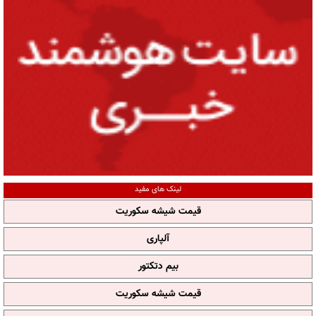
لینک های مفید
قیمت شیشه سکوریت
آلپاری
بیم دتکتور
قیمت شیشه سکوریت