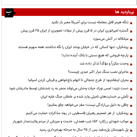
پربازدید ها
تنگه هرمز قابل معامله نیست برای آمریکا معبر باز نکنید
گستره امپراتوری ایران در ۵ قرن پیش از میلاد؛ تصویری از ایران ۲۵ قرن پیش
میانکاله در آتش می‌سوزد
پزشکیان: تنها کسانی که در خیابان بودند ایران را نگه نداشتند همه سهیم هستند
پارچه فروشی که هیچ نسبتی با بانک آینده ندارد!
وحدت مکرّراً و مؤکّداً تذکر داده شد
ماجرای نصب سنگ مزار اکبر عبدی چیست؟
بحران اینفانتینو؛ از طرح جنجالی تا اتهام باج‌خواهی و قربانی کردن اسپانیا
دست نزنید؛ لمس نوزاد حیات وحش می‌تواند منجر به رد شدنشان توسط مادرشان شود
تأملی بر خسارت‌های نامرئی وارد شده بر عاملان جنگ علیه ایران
چاقی به دلیل بی‌ارادگی نیست؛ مغز می‌خواهد چاق بمانیم!
پزشکیان: از هر تصمیم رهبران فلسطینی در روند مذاکرات حمایت می‌کنیم
موکب شهدای رزکان؛ ۱۵۲ شب همدلی، خدمت و میزبانی از مردم ولایت‌مدار شهریار
پل شهرستان پل‌سفید پس از ۲۵ سال به مرحله بهره‌برداری رسید