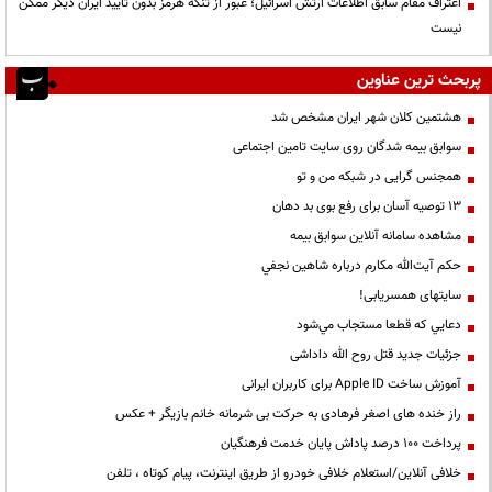
اعتراف مقام سابق اطلاعات ارتش اسرائیل؛ عبور از تنگه هرمز بدون تأیید ایران دیگر ممکن
نیست
پربحث ترین عناوین
هشتمین کلان شهر ایران مشخص شد
سوابق بیمه شدگان روی سایت تامین اجتماعی
همجنس گرایی در شبکه من و تو
13 توصیه آسان برای رفع بوی بد دهان
مشاهده سامانه آنلاين سوابق بیمه
حكم آيت‌الله مكارم درباره شاهين نجفي
سایتهای همسریابی!
دعايي كه قطعا مستجاب مي‌شود
جزئیات جدید قتل روح الله داداشی
آموزش ساخت Apple ID برای کاربران ایرانی
راز خنده های اصغر فرهادی به حرکت بی شرمانه خانم بازیگر + عکس
پرداخت ۱۰۰ درصد پاداش پایان خدمت فرهنگیان
خلافی آنلاین/استعلام خلافی خودرو از طریق اینترنت، پیام کوتاه ، تلفن