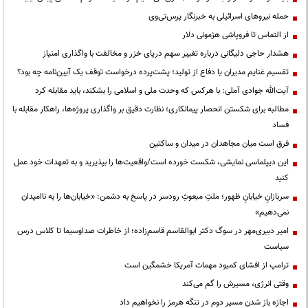
حمله نیروهای اسرائیلی به خبرنگار پرس‌تی‌وی
از التماس تا فروپاشی هژمونی دلار
هشدار حاجی دلیگانی درباره تغییر سهم دریای خزر و مخالفت با واگذاری امتیاز
تقسیم غنایم مدیران یا دفاع از تولید؛ پشت‌پرده درخواست توقف یک آیین‌نامه چه بود؟
آیت‌الله جوادی آملی: با هرکس که وحدت ملی و اسلامی را بشکند، باید مقابله کرد
مطالبه برای شکستن انحصار پیمانکاری؛ نظارت دقیق بر واگذاری پروژه‌ها، راهکار مقابله با
فساد
فرق است میان مجاهدان در میدان و ساکتین
این دیپلماسی نمایشی، شکست خورده است/واقعیت‌ها را بپذیرید و به تعهدات خود عمل
کنید
سربازانِ خیابانِ ظهور؛ ملتِ مبعوثِ رودسر در پاسخ به دشمن: «خیابان‌ها را به ناامیدان
نمی‌دهیم»
امیر دبیری‌مهر در سوگ دکتر ابوالقاسم قاسم‌زاده؛ از خاطرات صداوسیما تا کلاس درس
سیاست
ترامپ از افشای کمبود مهمات آمریکا خشمگین است
وقتی انرژی، مسیرش را گم می‌کند
اجازه باز شدن مسیر دوم در تنگه هرمز را نخواهیم داد