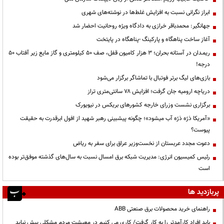
ابراز نگرانی نسبت به افزایش غلط‌ها در نوشته‌های شهری
جهانگیر: محمدباقر خرازی به دادگاه ویژه روحانیت احضار شد
آغاز ساخت پناهگاه و پارکینگ -پناهگاه در پایتخت
ریمـدان در آستانه بحران؛ ۳ هزار کامیون قفل، صف ۵۰ کیلومتری و گاز مایع زیر آفتاب ۵۰
درجه!
بازی‌های لیگ برتر فوتبال با تماشاگر برگزار می‌شود
دریاچه ارومیه جان گرفت؛ افزایش ۷۸ سانتی‌متری تراز
برگزاری نشست وزرای خارجه کشورهای بریکس در نیویورک
«آمریکا ذرّه ذرّه آب میشود»؛ چگونه پیشبینی رهبر شهید از افول ابرقدرت به حقیقت
پیوست؟
دعوت مجدد عربستان از نخست‌وزیر عراق برای سفر به ریاض
رئیس کمیسیون انرژی: مدیریت شبکه برق امسال نسبت به سال‌های گذشته موفق‌تر بوده
است
پربازدید ها
راهنمای خرید محصولات برق صنعتی ABB
باید افراد کارآمدتر را به کار گرفت/ کاری می کنیم در معیشت مردم مشکلی پیش نیاید