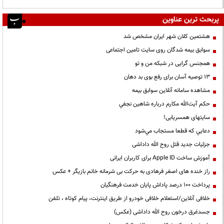
پربحث ترین عناوین
هشتمین کلان شهر ایران مشخص شد
سوابق بیمه شدگان روی سایت تامین اجتماعی
همجنس گرایی در شبکه من و تو
13 توصیه آسان برای رفع بوی بد دهان
مشاهده سامانه آنلاين سوابق بیمه
حكم آيت‌الله مكارم درباره شاهين نجفي
سایتهای همسریابی!
دعايي كه قطعا مستجاب مي‌شود
جزئیات جدید قتل روح الله داداشی
آموزش ساخت Apple ID برای کاربران ایرانی
راز خنده های اصغر فرهادی به حرکت بی شرمانه خانم بازیگر + عکس
پرداخت ۱۰۰ درصد پاداش پایان خدمت فرهنگیان
خلافی آنلاین/استعلام خلافی خودرو از طریق اینترنت، پیام کوتاه ، تلفن
جسدغرق درخون روح الله داداشی (عکس)