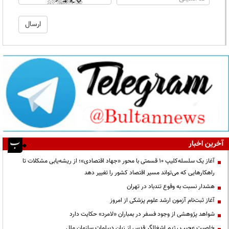
آخرین اخبار
آغاز یک سلسله‌کلیپ ۱۰ قسمتی با محور «جهاد اقتصادی»؛ از ریشه‌یابی مشکلات تا
راهکارهایی که می‌تواند مسیر اقتصاد کشور را تغییر دهد
هشدار نسبت به وقوع تندباد در تهران
آغاز ثبت‌نام آزمون ارشد علوم پزشکی از امروز
شواهد پژوهشی از وجود فسفر در بمباران «لامرد» حکایت دارد
خاصیت عجیب رژیم اشغالگر قدس از زبان دیپلمات سازمان ملل