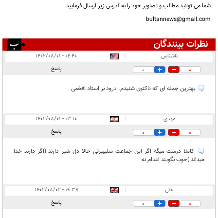
شما می توانید مطالب و تصاویر خود را به آدرس زیر ارسال فرمایید.
bultannews@gmail.com
نظرات بینندگان
انتشار یافته:
۴
ناشناس
|
|
۰۶:۴۰ - ۱۴۰۲/۰۸/۰۱
در انتظار بررسی:
پاسخ
0
0
غیر قابل انتشار:
بهترین جمله ای که تاکنون شنیدم. درود بر استاد افخمی
مهدی
|
|
۱۳:۱۰ - ۱۴۰۲/۰۸/۰۱
پاسخ
0
0
کاملا درست میگه اگر این جماعت سلیبیرتی حالا دل شیر دارند (اگر دارند خدا
میداند )خوب بگویند اعدام نه
علی
|
|
۱۹:۳۹ - ۱۴۰۲/۰۸/۰۲
پاسخ
0
0