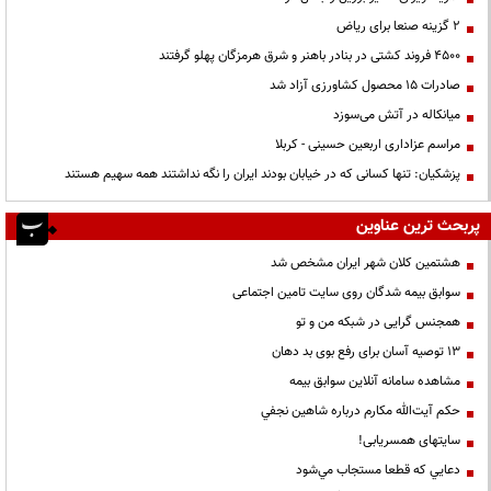
۲ گزینه صنعا برای ریاض
۴۵۰۰ فروند کشتی در بنادر باهنر و شرق هرمزگان پهلو گرفتند
صادرات ۱۵ محصول کشاورزی آزاد شد
میانکاله در آتش می‌سوزد
مراسم عزاداری اربعین حسینی - کربلا
پزشکیان: تنها کسانی که در خیابان بودند ایران را نگه نداشتند همه سهیم هستند
پربحث ترین عناوین
هشتمین کلان شهر ایران مشخص شد
سوابق بیمه شدگان روی سایت تامین اجتماعی
همجنس گرایی در شبکه من و تو
13 توصیه آسان برای رفع بوی بد دهان
مشاهده سامانه آنلاين سوابق بیمه
حكم آيت‌الله مكارم درباره شاهين نجفي
سایتهای همسریابی!
دعايي كه قطعا مستجاب مي‌شود