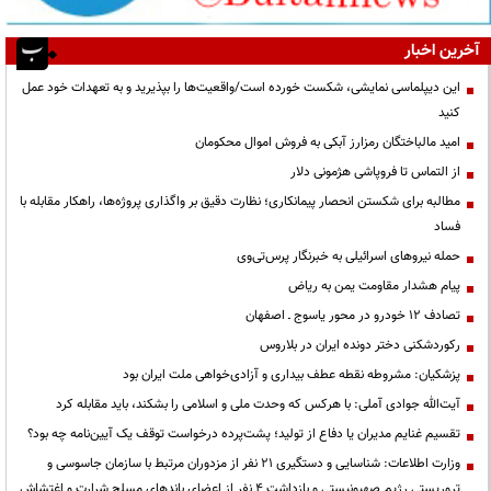
آخرین اخبار
این دیپلماسی نمایشی، شکست خورده است/واقعیت‌ها را بپذیرید و به تعهدات خود عمل
کنید
امید مالباختگان رمزارز آبکی به فروش اموال محکومان
از التماس تا فروپاشی هژمونی دلار
مطالبه برای شکستن انحصار پیمانکاری؛ نظارت دقیق بر واگذاری پروژه‌ها، راهکار مقابله با
فساد
حمله نیروهای اسرائیلی به خبرنگار پرس‌تی‌وی
پیام هشدار مقاومت یمن به ریاض
تصادف ۱۲ خودرو در محور یاسوج ـ اصفهان
رکوردشکنی دختر دونده ایران در بلاروس
پزشکیان: مشروطه نقطه عطف بیداری و آزادی‌خواهی ملت ایران بود
آیت‌الله جوادی آملی: با هرکس که وحدت ملی و اسلامی را بشکند، باید مقابله کرد
تقسیم غنایم مدیران یا دفاع از تولید؛ پشت‌پرده درخواست توقف یک آیین‌نامه چه بود؟
وزارت اطلاعات: شناسایی و دستگیری ۲۱ نفر از مزدوران مرتبط با سازمان جاسوسی و
تروریستی رژیم صهیونیستی و بازداشت ۴ نفر از اعضای باندهای مسلح شرارت و اغتشاش