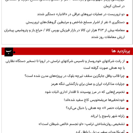
در استان کرمان
دو تروریست در عملیات نیروهای عراقی در «الانبار» دستگیر شدند
دستگیری ۸ نفر از اشرار مسلح شاخص و مرتبطین گروهک‌های تروریستی
معامله بیش از ۴۱۳ هزار تن کالا در بازار فیزیکی بورس کالا / حراج باز و پتروشیمی پیشران
ارزش معاملات روز شدند
پربازدید ها
از رانت‌ شرکتهای خودروساز و تاسیس شرکتهای تراستی در اروپا تا تسخیر دستگاه نظارتی
با چه هدفی صورت گرفته است
چرا قالب وافل جایگزین سقف تیرچه بلوک در پروژه‌های مدرن شده است؟
جزئیات مذاکرات ایران و عمان برای بازگشایی تنگه هرمز
تخم‌مرغ‌هایی که در مرز پوسیدند تا اقتدار اداری اثبات شود
خودتحقیرها عریضه‌نویس کاخ سفید شده‌اند!
عملیات «نصر ۷» چه هدفی را دنبال می‌کرد؟
زلزله شهر یاسوج را لرزاند
تشخیص روان‌شناختی ترامپ: «او تجسم خالص شیطان است!»
آمریکا ویزای سفیر برزیل را باطل کرد