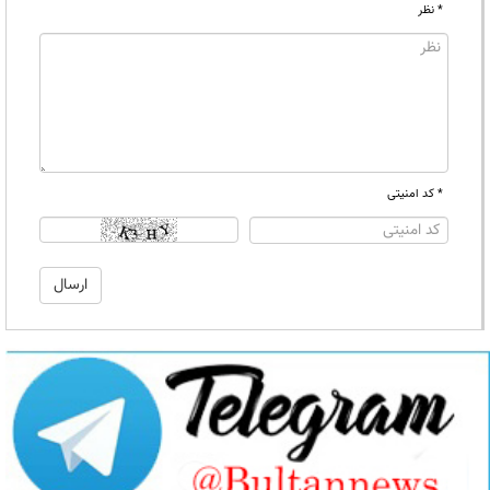
* نظر
* کد امنیتی