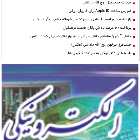
جزئیات جدید قتل روح الله داداشی
آموزش ساخت Apple ID برای کاربران ایرانی
راز خنده های اصغر فرهادی به حرکت بی شرمانه خانم بازیگر + عکس
پرداخت ۱۰۰ درصد پاداش پایان خدمت فرهنگیان
خلافی آنلاین/استعلام خلافی خودرو از طریق اینترنت، پیام کوتاه ، تلفن
جسدغرق درخون روح الله داداشی (عکس)
پاسخ های دکتر توکلی به سوالات کنکوری ها