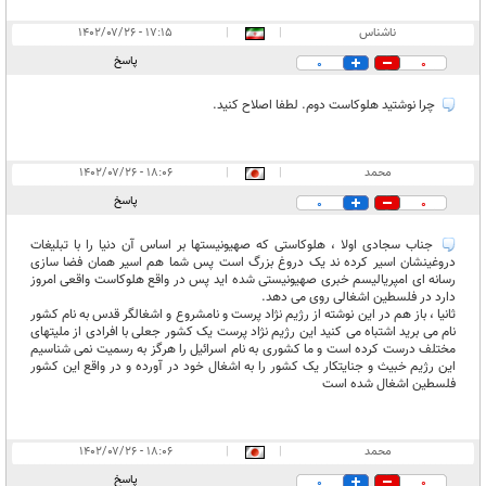
ناشناس
|
|
۱۷:۱۵ - ۱۴۰۲/۰۷/۲۶
پاسخ
0
0
چرا نوشتید هلوکاست دوم. لطفا اصلاح کنید.
محمد
|
|
۱۸:۰۶ - ۱۴۰۲/۰۷/۲۶
پاسخ
0
0
جناب سجادی اولا ، هلوکاستی که صهیونیستها بر اساس آن دنیا را با تبلیغات
دروغینشان اسیر کرده ند یک دروغ بزرگ است پس شما هم اسیر همان فضا سازی
رسانه ای امپریالیسم خبری صهیونیستی شده اید پس در واقع هلوکاست واقعی امروز
دارد در فلسطین اشغالی روی می دهد.
ثانیا ، باز هم در این نوشته از رژیم نژاد پرست و نامشروع و اشغالگر قدس به نام کشور
نام می برید اشتباه می کنید این رژیم نژاد پرست یک کشور جعلی با افرادی از ملیتهای
مختلف درست کرده است و ما کشوری به نام اسرائیل را هرگز به رسمیت نمی شناسیم
این رژیم خبیث و جنایتکار یک کشور را به اشغال خود در آورده و در واقع این کشور
فلسطین اشغال شده است
محمد
|
|
۱۸:۰۶ - ۱۴۰۲/۰۷/۲۶
پاسخ
0
0