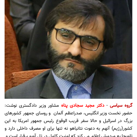
گروه سیاسی
-
دکتر مجید سجادی پناه
مشاور وزیر دادگستری نوشت:
حضور نخست وزیر انگلیس، صدراعظم آلمان و روسای جمهور کشورهای
بزرگ در اسرائیل و حالا سفر قریب الوقوع رئیس جمهور امریکا به این
کشور(رژیم) آنهم به دعوت نتانیاهو نه تنها برای او مصرف داخلی دارد و
تلویحا به مردمش اعلام می کند که امنیت کامل در تل آویو برقرار است و