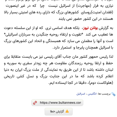
نیازی به فرار (مهاجرت) از اسرائیل نیست چرا که در غیر اینصورت
(فقدان امنیت)روسای کشورهای بزرگ که دارای رده های امنیتی بسیار بالا
هستند در این کشور حضور نمی یابند
به گزارش
بولتن نیوز
، بلکه هدف اساسی تری که او از این سلسله دعوت
ها تعقیب می کند *تقویت و ارتقاء روحیه جنگیدن به سربازان اسرائیلی*
است و آنها را مطمئن می سازد که همبستگی و اتحاد این کشورهای بزرگ
با اسرائیل همچنان پابرجا و استمرار دارد.
لذا رئیس حمهور کشور مان جناب آقای رئیسی نیز می بایست متقابلا برای
حفظ و ارتقا روحیه رزمندگان مقاومت هر چه زودتر سفری به سوریه و
لبنان داشته باشد تا از این طریق به نمایندگی از ملت بزرگ ایران به دنیا
اعلام کرده باشد که ما در این جنایت بزرگ و نسل کشی تاریخی
(هلوکاست دوم)، دقیقا در کجا ایستاده ایم.
برچسب ها:
انگلیس
،
اسرائیل
گزارش خطا