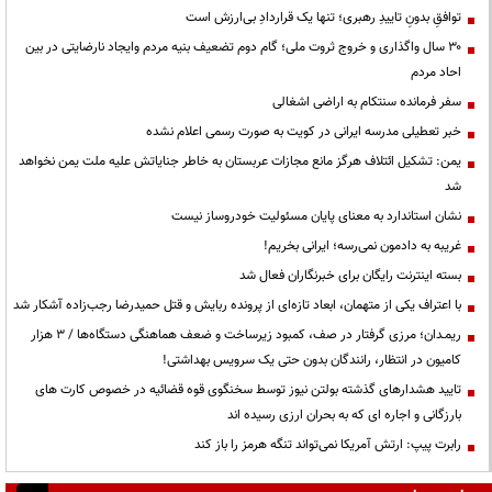
توافقِ بدونِ تاییدِ رهبری؛ تنها یک قراردادِ بی‌ارزش است
۳۰ سال واگذاری و خروج ثروت ملی؛ گام دوم تضعیف بنیه مردم وایجاد نارضایتی در بین
احاد مردم
سفر فرمانده سنتکام به اراضی اشغالی
خبر تعطیلی مدرسه ایرانی در کویت به صورت رسمی اعلام نشده
یمن: تشکیل ائتلاف هرگز مانع مجازات عربستان به خاطر جنایاتش علیه ملت یمن نخواهد
شد
نشان استاندارد به معنای پایان مسئولیت خودروساز نیست
غریبه به دادمون نمی‌رسه؛ ایرانی بخریم!
بسته اینترنت رایگان برای خبرنگاران فعال شد
با اعتراف یکی از متهمان، ابعاد تازه‌ای از پرونده ربایش و قتل حمیدرضا رجب‌زاده آشکار شد
ریمـدان؛ مرزی گرفتار در صف، کمبود زیرساخت و ضعف هماهنگی دستگاه‌ها / ۳ هزار
کامیون در انتظار، رانندگان بدون حتی یک سرویس بهداشتی!
تایید هشدارهای گذشته بولتن نیوز توسط سخنگوی قوه قضائیه در خصوص کارت های
بارزگانی و اجاره ای که به بحران ارزی رسیده اند
رابرت پیپ: ارتش آمریکا نمی‌تواند تنگه هرمز را باز کند