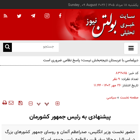
يکشنبه ۱۸ مرداد ۱۴۰۵
|
Sunday , 09 August 2026
از
و
ته
دیپلماسی با عربستان نتیجه‌بخش نیست؛ پاسخ نظامی ضروری است
ن
نو
کد خبر:
۸۳۲۰۶۵
تعداد نظرات:
۹ نظر
تاریخ انتشار:
۲۶ مهر ۱۴۰۲ - ۱۱:۴۴
صفحه نخست
»
سیاسی
‍‍‍ پ
پ
پیشنهادی به رئیس جمهور کشورمان
حضور نخست وزیر انگلیس، صدراعظم آلمان و روسای جمهور کشورهای بزرگ
در اسرائیل و حالا سفر قریب الوقوع رئیس جمهور امریکا...