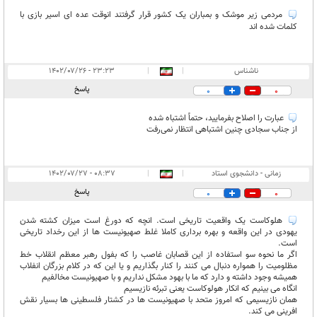
مردمی زیر موشک و بمباران یک کشور قرار گرفتند انوقت عده ای اسیر بازی با
کلمات شده اند
ناشناس
|
|
۲۳:۲۳ - ۱۴۰۲/۰۷/۲۶
پاسخ
0
0
عبارت را اصلاح بفرمایید، حتماً اشتباه شده
از جناب سجادی چنین اشتباهی انتظار نمی‌رفت
زمانی - دانشجوی استاد
|
|
۰۸:۳۷ - ۱۴۰۲/۰۷/۲۷
پاسخ
0
0
هلوکاست یک واقعیت تاریخی است. انچه که دورغ است میزان کشته شدن
یهودی در این واقعه و بهره برداری کاملا غلط صهیونیست ها از این رخداد تاریخی
است.
اگر ما نحوه سو استفاده از این قصابان غاصب را که بفول رهبر معظم انقلاب خط
مظلومیت را همواره دنبال می کنند را کنار بگذاریم و یا این که در کلام بزرگان انفلاب
همیشه وجود داشته و دارد که ما با بهود مشکل نداریم و با صهیونیست مخالفیم
انگاه می بینیم که انکار هولوکاست یعنی تبرئه نازیسیم
همان نازیسیمی که امروز متحد با صهیونیست ها در کشتار فلسطینی ها بسیار نقش
افرینی می کند.