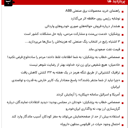
پربازدید ها
راهنمای خرید محصولات برق صنعتی ABB
نوشابه رژیمی روی حافظه اثر می‌گذارد
هشدار درباره فروش حواله‌های صوری خودروهای وارداتی
پزشکیان: خدمت بی‌منت و مشارکت مردمی، پایه حل مشکلات کشور است
3 اشتباه رایج در انتخاب رنگ صنعتی که هزینه‌اش را سال‌ها می‌پردازید...
قیمت نفت صعودی ماند
صمصامی خطاب به پزشکیان: به شما اطلاعات غلط دادند؛ مردم را ساده‌لوح فرض نکنید!
خادمیان: هیچ شفیعی برای زن نزد خداوند بهتر از رضایت شوهر نیست
ترافیک کشتیرانی از طریق تنگه هرمز در یک هفته به ۳۳ کشتی کاهش یافت
«چرا نباید از شما متنفر باشند؟»؛ پاسخ معنادار یک کاربر خارجی به قدرت و توانمندی
ایرانیان
آمریکا و اسرائیل سامانه «پیکان» را آزمایش کردند
صمصامی خطاب به پزشکیان: خودتان در مجلس بودید؛ دیدید انتقادات نمایندگان درباره
گران‌سازی ارز بود، نه واگذاری ایران‌خودرو
استفاده بیش از حد از صفحه‌نمایش می‌تواند به مغز کودکان آسیب ماندگار وارد کند
احتمال وجود حیات در اقیانوس مدفون «اروپا»