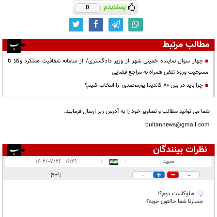
پسندیدم
0
مطالب مرتبط
چهار سوال نماینده خمینی شهر از وزیر دادگستری/ از سامانه شفافیت عملکرد وکلا تا
ممنوعیت ورود تلفن همراه به مراجع قضایی
چرا باید در بین 80 کاندیدا پورمحمدی را انتخاب کنیم؟
شما می توانید مطالب و تصاویر خود را به آدرس زیر ارسال فرمایید.
bultannews@gmail.com
نظرات بینندگان
انتشار یافته:
۹
مجید
|
|
۱۶:۴۹ - ۱۴۰۲/۰۷/۲۶
در انتظار بررسی:
پاسخ
0
0
غیر قابل انتشار:
هلوکاست دوم؟!
جسارتا شما حالتون خوبه؟