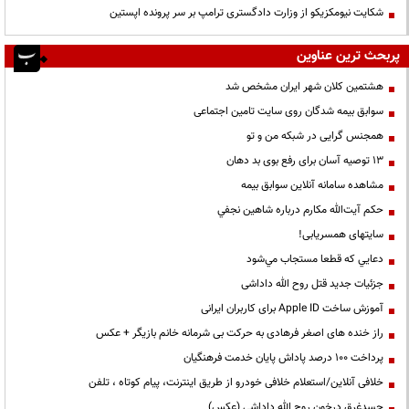
شکایت نیومکزیکو از وزارت دادگستری ترامپ بر سر پرونده اپستین
پربحث ترین عناوین
هشتمین کلان شهر ایران مشخص شد
سوابق بیمه شدگان روی سایت تامین اجتماعی
همجنس گرایی در شبکه من و تو
13 توصیه آسان برای رفع بوی بد دهان
مشاهده سامانه آنلاين سوابق بیمه
حكم آيت‌الله مكارم درباره شاهين نجفي
سایتهای همسریابی!
دعايي كه قطعا مستجاب مي‌شود
جزئیات جدید قتل روح الله داداشی
آموزش ساخت Apple ID برای کاربران ایرانی
راز خنده های اصغر فرهادی به حرکت بی شرمانه خانم بازیگر + عکس
پرداخت ۱۰۰ درصد پاداش پایان خدمت فرهنگیان
خلافی آنلاین/استعلام خلافی خودرو از طریق اینترنت، پیام کوتاه ، تلفن
جسدغرق درخون روح الله داداشی (عکس)