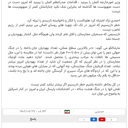
وزیر امورخارجه المان را ببینید ، اقدامات صدراعظم المان را ببینید که امروز دست در
دست صهیونست ها گذاشته اند بنابراین شک نکید جنایاتشان کمتر از صهیونیست ها
نیست
احمدی نژاد اشتباه کرد هلوکاست را انکار و ناخواسته نازیسم را تبرئه کرد
خطر نازیسییم که امروز در تک تک چهره های روسای المانی می بینیم کمتر از رژیم
غاصب نیست
نازیسیمی که مسحیان مجارستان را قتل عام کردند ولی هیچگاه مثل کشتار یهیودیان بر
جسته نشد
مارشالکو می گوید: «در بالاترین سطح ممکن، تعداد یهودیان جان باخته را در جنگ
جهانی دوم را نمی توان بیش از 500 تا 600 هزار نفر دانست؛ اما در مقایسه با این، ملل
مسیحی ها تلفات به مراتب بیشتری را متحمل شدند. اجازه دهید ملت کوچک
مجارستان را در نظر آوریم که کل جمعیت آن شاید از تعداد یهودیان امروز بیشتر
نباشد. تعداد قربانیان جنگ مجارستان، چه آنهایی که در بمباران های هوایی مرده بودند
و یا این که در اردوگاه های مرگ سیبری از گرسنگی جان باخته اند و یا یخ زده باشند،
حداقل به رقم یک میلیون نفر می رسید
در کل بخاطر داشته باشیم خطر نازیسیم اگر بیشتر نباشد کمتر نیست
نقش انها را در جنگ هشت ساله ، در اغتشاشات پارسال ایران و امروز در کنار اسرائیل
به وضوح می توان دید
حسینی
|
|
۰۸:۴۳ - ۱۴۰۲/۰۷/۲۷
پاسخ
0
0