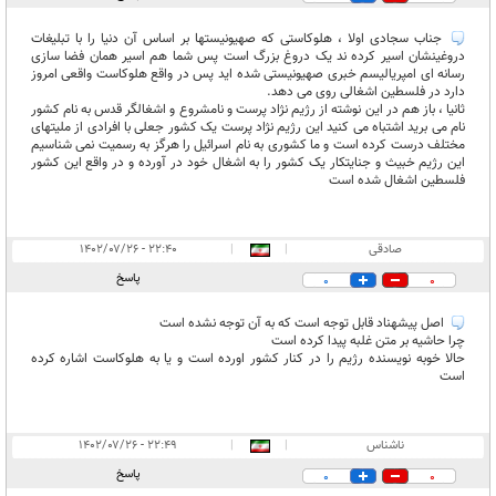
جناب سجادی اولا ، هلوکاستی که صهیونیستها بر اساس آن دنیا را با تبلیغات
دروغینشان اسیر کرده ند یک دروغ بزرگ است پس شما هم اسیر همان فضا سازی
رسانه ای امپریالیسم خبری صهیونیستی شده اید پس در واقع هلوکاست واقعی امروز
دارد در فلسطین اشغالی روی می دهد.
ثانیا ، باز هم در این نوشته از رژیم نژاد پرست و نامشروع و اشغالگر قدس به نام کشور
نام می برید اشتباه می کنید این رژیم نژاد پرست یک کشور جعلی با افرادی از ملیتهای
مختلف درست کرده است و ما کشوری به نام اسرائیل را هرگز به رسمیت نمی شناسیم
این رژیم خبیث و جنایتکار یک کشور را به اشغال خود در آورده و در واقع این کشور
فلسطین اشغال شده است
صادقی
|
|
۲۲:۴۰ - ۱۴۰۲/۰۷/۲۶
پاسخ
0
0
اصل پیشهناد قابل توجه است که به آن توجه نشده است
چرا حاشیه بر متن غلبه پیدا کرده است
حالا خوبه نویسنده رژیم را در کنار کشور اورده است و یا به هلوکاست اشاره کرده
است
ناشناس
|
|
۲۲:۴۹ - ۱۴۰۲/۰۷/۲۶
پاسخ
0
0