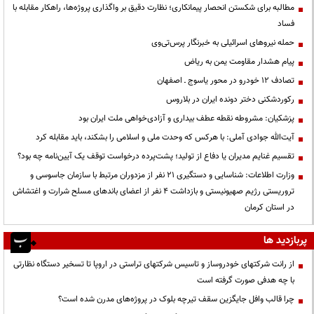
مطالبه برای شکستن انحصار پیمانکاری؛ نظارت دقیق بر واگذاری پروژه‌ها، راهکار مقابله با
فساد
حمله نیروهای اسرائیلی به خبرنگار پرس‌تی‌وی
پیام هشدار مقاومت یمن به ریاض
تصادف ۱۲ خودرو در محور یاسوج ـ اصفهان
رکوردشکنی دختر دونده ایران در بلاروس
پزشکیان: مشروطه نقطه عطف بیداری و آزادی‌خواهی ملت ایران بود
آیت‌الله جوادی آملی: با هرکس که وحدت ملی و اسلامی را بشکند، باید مقابله کرد
تقسیم غنایم مدیران یا دفاع از تولید؛ پشت‌پرده درخواست توقف یک آیین‌نامه چه بود؟
وزارت اطلاعات: شناسایی و دستگیری ۲۱ نفر از مزدوران مرتبط با سازمان جاسوسی و
تروریستی رژیم صهیونیستی و بازداشت ۴ نفر از اعضای باندهای مسلح شرارت و اغتشاش
در استان کرمان
پربازدید ها
از رانت‌ شرکتهای خودروساز و تاسیس شرکتهای تراستی در اروپا تا تسخیر دستگاه نظارتی
با چه هدفی صورت گرفته است
چرا قالب وافل جایگزین سقف تیرچه بلوک در پروژه‌های مدرن شده است؟