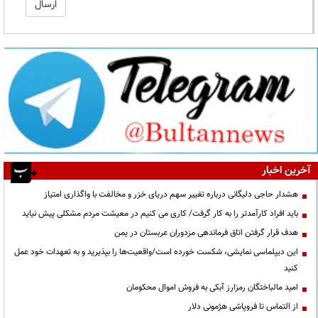
آخرین اخبار
هشدار حاجی دلیگانی درباره تغییر سهم دریای خزر و مخالفت با واگذاری امتیاز
باید افراد کارآمدتر را به کار گرفت/ کاری می کنیم در معیشت مردم مشکلی پیش نیاید
هدف قرار گرفتن اتاق‌ فرماندهی مزدوران عربستان در یمن
این دیپلماسی نمایشی، شکست خورده است/واقعیت‌ها را بپذیرید و به تعهدات خود عمل
کنید
امید مالباختگان رمزارز آبکی به فروش اموال محکومان
از التماس تا فروپاشی هژمونی دلار