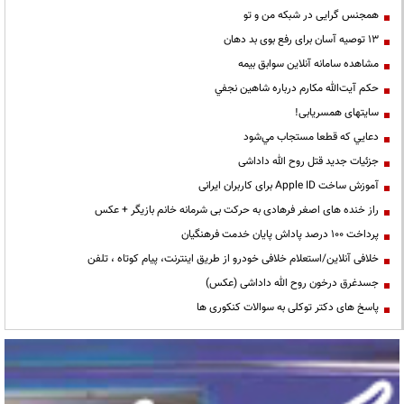
همجنس گرایی در شبکه من و تو
13 توصیه آسان برای رفع بوی بد دهان
مشاهده سامانه آنلاين سوابق بیمه
حكم آيت‌الله مكارم درباره شاهين نجفي
سایتهای همسریابی!
دعايي كه قطعا مستجاب مي‌شود
جزئیات جدید قتل روح الله داداشی
آموزش ساخت Apple ID برای کاربران ایرانی
راز خنده های اصغر فرهادی به حرکت بی شرمانه خانم بازیگر + عکس
پرداخت ۱۰۰ درصد پاداش پایان خدمت فرهنگیان
خلافی آنلاین/استعلام خلافی خودرو از طریق اینترنت، پیام کوتاه ، تلفن
جسدغرق درخون روح الله داداشی (عکس)
پاسخ های دکتر توکلی به سوالات کنکوری ها