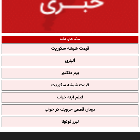
لینک های مفید
قیمت شیشه سکوریت
آلپاری
بیم دتکتور
قیمت شیشه سکوریت
فیلم آپنه خواب
درمان قطعی خروپف در خواب
لیزر فوتونا