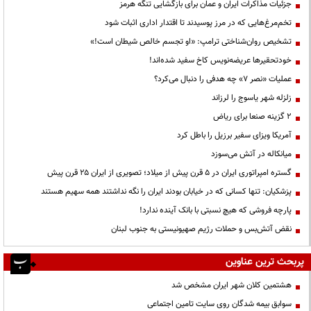
جزئیات مذاکرات ایران و عمان برای بازگشایی تنگه هرمز
تخم‌مرغ‌هایی که در مرز پوسیدند تا اقتدار اداری اثبات شود
تشخیص روان‌شناختی ترامپ: «او تجسم خالص شیطان است!»
خودتحقیرها عریضه‌نویس کاخ سفید شده‌اند!
عملیات «نصر ۷» چه هدفی را دنبال می‌کرد؟
زلزله شهر یاسوج را لرزاند
۲ گزینه صنعا برای ریاض
آمریکا ویزای سفیر برزیل را باطل کرد
میانکاله در آتش می‌سوزد
گستره امپراتوری ایران در ۵ قرن پیش از میلاد؛ تصویری از ایران ۲۵ قرن پیش
پزشکیان: تنها کسانی که در خیابان بودند ایران را نگه نداشتند همه سهیم هستند
پارچه فروشی که هیچ نسبتی با بانک آینده ندارد!
نقض آتش‌بس و حملات رژیم صهیونیستی به جنوب لبنان
پربحث ترین عناوین
هشتمین کلان شهر ایران مشخص شد
سوابق بیمه شدگان روی سایت تامین اجتماعی