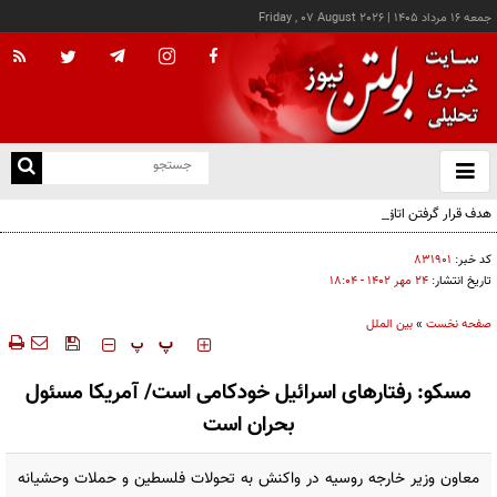
جمعه ۱۶ مرداد ۱۴۰۵
|
Friday , 07 August 2026
از
و
ته
هدف قرار گرفتن اتاق‌ فرماندهی مزدوران عربستان در یمن
ن
نو
کد خبر:
۸۳۱۹۰۱
تاریخ انتشار:
۲۴ مهر ۱۴۰۲ - ۱۸:۰۴
صفحه نخست
»
بین الملل
‍‍‍ پ
پ
مسکو: رفتارهای اسرائیل خودکامی است/ آمریکا مسئول
بحران است
معاون وزیر خارجه روسیه در واکنش به تحولات فلسطین و حملات وحشیانه