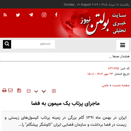
يکشنبه ۱۸ مرداد ۱۴۰۵
|
Sunday , 09 August 2026
از
و
ته
هشدار صنعا به عربستان: وقت تلف نکنید
ن
نو
کد خبر:
۸۳۱۸۷۵
تاریخ انتشار:
۲۴ مهر ۱۴۰۲ - ۱۵:۰۱
صفحه نخست
»
علمی
‍‍‍ پ
پ
ماجرای پرتاب یک میمون به فضا
ایران در بهمن ماه ۱۳۹۱ گام بزرگی در زمینه پرتاب کپسول‌های زیستی و
زیست در فضا برداشت و سازمان فضایی ایران "کاوشگر پیشگام" را...