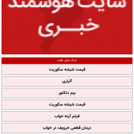
لینک های مفید
قیمت شیشه سکوریت
آلپاری
بیم دتکتور
قیمت شیشه سکوریت
فیلم آپنه خواب
درمان قطعی خروپف در خواب