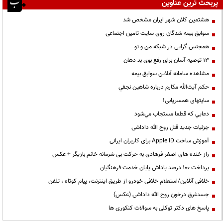
پربحث ترین عناوین
هشتمین کلان شهر ایران مشخص شد
سوابق بیمه شدگان روی سایت تامین اجتماعی
همجنس گرایی در شبکه من و تو
13 توصیه آسان برای رفع بوی بد دهان
مشاهده سامانه آنلاين سوابق بیمه
حكم آيت‌الله مكارم درباره شاهين نجفي
سایتهای همسریابی!
دعايي كه قطعا مستجاب مي‌شود
جزئیات جدید قتل روح الله داداشی
آموزش ساخت Apple ID برای کاربران ایرانی
راز خنده های اصغر فرهادی به حرکت بی شرمانه خانم بازیگر + عکس
پرداخت ۱۰۰ درصد پاداش پایان خدمت فرهنگیان
خلافی آنلاین/استعلام خلافی خودرو از طریق اینترنت، پیام کوتاه ، تلفن
جسدغرق درخون روح الله داداشی (عکس)
پاسخ های دکتر توکلی به سوالات کنکوری ها