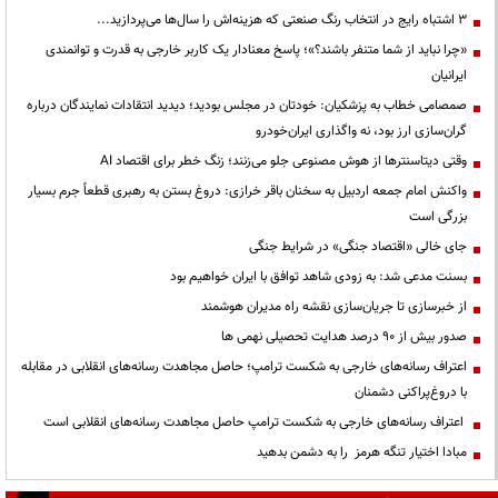
3 اشتباه رایج در انتخاب رنگ صنعتی که هزینه‌اش را سال‌ها می‌پردازید...
«چرا نباید از شما متنفر باشند؟»؛ پاسخ معنادار یک کاربر خارجی به قدرت و توانمندی
ایرانیان
صمصامی خطاب به پزشکیان: خودتان در مجلس بودید؛ دیدید انتقادات نمایندگان درباره
گران‌سازی ارز بود، نه واگذاری ایران‌خودرو
وقتی دیتاسنترها از هوش مصنوعی جلو می‌زنند؛ زنگ خطر برای اقتصاد AI
واکنش امام جمعه اردبیل به سخنان باقر خرازی: دروغ بستن به رهبری قطعاً جرم بسیار
بزرگی است
جای خالی «اقتصاد جنگی» در شرایط جنگی
بسنت مدعی شد: به زودی شاهد توافق با ایران خواهیم بود
از خبرسازی تا جریان‌سازی نقشه راه مدیران هوشمند
صدور بیش از ۹۰ درصد هدایت تحصیلی نهمی ها
اعتراف رسانه‌های خارجی به شکست ترامپ؛ حاصل مجاهدت رسانه‌های انقلابی در مقابله
با دروغ‌پراکنی دشمنان
اعتراف رسانه‌های خارجی به شکست ترامپ حاصل مجاهدت رسانه‌های انقلابی است
مبادا اختیار تنگه هرمز را به دشمن بدهید