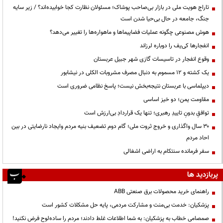
تاراج هویت ملی در بازار بی‌صاحب پوشاک؛ مسئولان نظارت کجا خوابیده‌اند؟ / زیر سایه
جنگ، جامعه در حال بی‌حیا شدن است
هوش مصنوعی چگونه عملیات فضاپیماها و ماهواره‌ها را تغییر می‌دهد؟
انفجارها کی‌یف را دوباره لرزاند
وقوع انفجار در تاسیسات گازی شهر جبیل عربستان
یک کشته و ۱۲ مسموم به دنبال مصرف مشروبات الکلی در نیشابور
دیپلماسی با عربستان نتیجه‌بخش نیست؛ پاسخ نظامی ضروری است
مقاومت یمن؛ دو خیز اساسی
توافقِ بدونِ تاییدِ رهبری؛ تنها یک قراردادِ بی‌ارزش است
۳۰ سال واگذاری و خروج ثروت ملی؛ گام دوم تضعیف بنیه مردم وایجاد نارضایتی در بین
احاد مردم
سفر فرمانده سنتکام به اراضی اشغالی
پربازدید ها
راهنمای خرید محصولات برق صنعتی ABB
پزشکیان: خدمت بی‌منت و مشارکت مردمی، پایه حل مشکلات کشور است
صمصامی خطاب به پزشکیان: به شما اطلاعات غلط دادند؛ مردم را ساده‌لوح فرض نکنید!