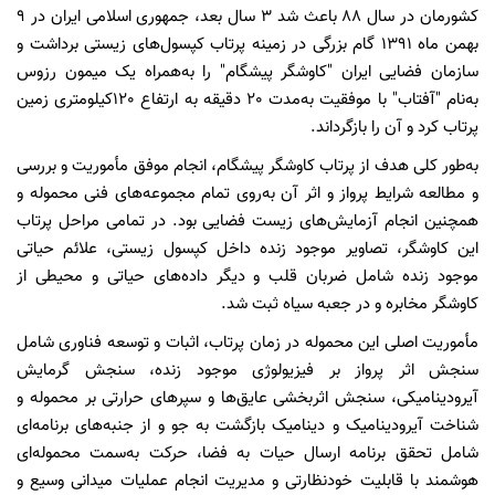
کشورمان در سال 88 باعث شد 3 سال بعد، جمهوری اسلامی ایران در 9
بهمن ماه 1391 گام بزرگی در زمینه پرتاب کپسول‌های زیستی برداشت و
سازمان فضایی ایران "کاوشگر پیشگام" را به‌همراه یک میمون رزوس
به‌نام "آفتاب" با موفقیت به‌مدت 20 دقیقه به ارتفاع 120کیلومتری زمین
پرتاب کرد و آن را بازگرداند.
به‌طور کلی هدف از پرتاب کاوشگر پیشگام، انجام موفق مأموریت و بررسی
و مطالعه شرایط پرواز و اثر آن به‌روی تمام مجموعه‏‌های فنی محموله و
همچنین انجام آزمایش‏‌های زیست فضایی بود. در تمامی مراحل پرتاب
این کاوشگر،‌ تصاویر موجود زنده داخل کپسول زیستی، علائم حیاتی
موجود زنده شامل ضربان قلب و دیگر داده‌های حیاتی و محیطی از
کاوشگر مخابره و در جعبه سیاه ثبت شد.
مأموریت اصلی این محموله در زمان پرتاب، اثبات و توسعه فناوری شامل
سنجش اثر پرواز بر فیزیولوژی موجود زنده، سنجش گرمایش
آیرودینامیکی، سنجش اثربخشی عایق‌ها و سپرهای حرارتی بر محموله و
شناخت آیرودینامیک و دینامیک بازگشت به جو و از جنبه‌های برنامه‌ای
شامل تحقق برنامه ارسال حیات به فضا، حرکت به‌سمت محموله‌ای
هوشمند با قابلیت خودنظارتی و مدیریت انجام عملیات میدانی وسیع و