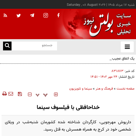
شنبه ۱۷ مرداد ۱۴۰۵
|
Saturday , 08 August 2026
از
و
ته
یک اتفاق عجیب در «لوور»
ن
نو
کد خبر:
۸۳۱۸۷۳
تاریخ انتشار:
۲۴ مهر ۱۴۰۲ - ۱۴:۵۱
صفحه نخست
»
فرهنگ و هنر
»
سینما و تلویزیون
‍‍‍ پ
پ
خداحافظی با فیلسوف سینما
داریوش مهرجویی، کارگردان شناخته شده کشورمان شنبه‌شب در ویلای
شخصی خود در کرج به همراه همسرش به قتل رسید.