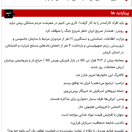
پربازدید ها
باید افراد کارآمدتر را به کار گرفت/ کاری می کنیم در معیشت مردم مشکلی پیش نیاید
رویترز: هشدار صریح ایران خطر شروع جنگ را متوقف کرد
وزارت اطلاعات: شناسایی و دستگیری ۲۱ نفر از مزدوران مرتبط با سازمان جاسوسی و
تروریستی رژیم صهیونیستی و بازداشت ۴ نفر از اعضای باندهای مسلح شرارت و اغتشاش
در استان کرمان
معامله بیش از ۴۱۳ هزار تن کالا در بازار فیزیکی بورس کالا / حراج باز و پتروشیمی پیشران
ارزش معاملات روز شدند
کالابرگ این خانوارها امروز شارژ شد
ترامپ: ترجیح می‌دهم با ایران به توافق برسم
حمله نیروهای اسرائیلی به خبرنگار پرس‌تی‌وی
ونس: ایرانی‌ها طرف بسیار دشواری برای مذاکره هستند
از التماس تا فروپاشی هژمونی دلار
جهان با افزایش قیمت مواد غذایی مواجه است
تکذیب شایعه «معافیت سربازان فراری»
تقسیم غنایم مدیران یا دفاع از تولید؛ پشت‌پرده درخواست توقف یک آیین‌نامه چه بود؟