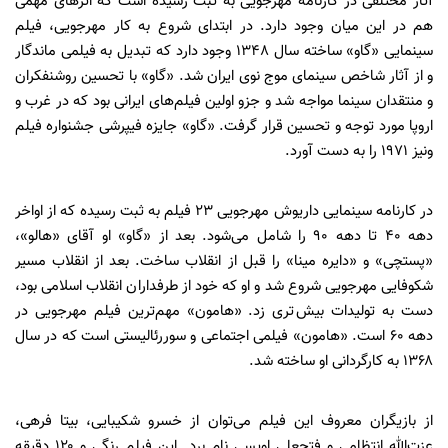
آثار مختلفی در کارنامه مهرجویی به ثبت رسیده است که اثرهای مهمی
هم در این میان وجود دارد. در ابتدای شروع به کار مهرجویی، فیلم
سینمایی «گاو» ساخته سال 1348 وجود دارد که تبدیل به فیلمی ماندگار
و از آثار شاخص سینمای موج نوی ایران شد. «گاو» با تحسین روشنفکران
و منتقدان سینما مواجه شد و جزو اولین فیلم‌های ایرانی بود که در غرب و
اروپا مورد توجه و تحسین قرار گرفت. «گاو» جایزه فیپرشی جشنواره فیلم
ونیز ۱۹۷۱ را به دست آورد.
در کارنامه سینمایی داریوش مهرجویی 23 فیلم به ثبت رسیده که از اواخر
دهه 40 تا دهه 90 را شامل می‌شود. بعد از «گاو» او آقای «هالو»،
«پستچی» و «دایره مینا» را قبل از انقلاب ساخت. بعد از انقلاب مسیر
شکوفایی مهرجویی شروع شد و او که خود از طرفداران انقلاب اسلامی بود،
دست به تولیدات بیش تری زد. «هامون» مهم‌ترین فیلم مهرجویی در
دهه 60 است. «هامون» فیلمی اجتماعی و سوررئالیستی است که در سال
۱۳۶۸ به کارگردانی او ساخته شد.
از بازیگران معروف این فیلم می‌توان از خسرو شکیبایی، بیتا فرهی،
عزت‌الله انتظامی و فتحعلی اویسی نام برد. این فیلم رنگی و ۱۲۰ دقیقه