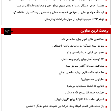
هشدار حاجی دلیگانی درباره تغییر سهم دریای خزر و مخالفت با واگذاری امتیاز
آیت‌الله جوادی آملی: با هرکس که وحدت ملی و اسلامی را بشکند، باید مقابله کرد
تهاتر ۱۶۷۳ میلیارد تومان از اموال شرکت‌های تراستی
پربحث ترین عناوین
هشتمین کلان شهر ایران مشخص شد
سوابق بیمه شدگان روی سایت تامین اجتماعی
همجنس گرایی در شبکه من و تو
13 توصیه آسان برای رفع بوی بد دهان
مشاهده سامانه آنلاين سوابق بیمه
حكم آيت‌الله مكارم درباره شاهين نجفي
سایتهای همسریابی!
دعايي كه قطعا مستجاب مي‌شود
جزئیات جدید قتل روح الله داداشی
آموزش ساخت Apple ID برای کاربران ایرانی
راز خنده های اصغر فرهادی به حرکت بی شرمانه خانم بازیگر + عکس