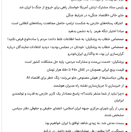
رئیس ستاد مشترک ارتش آمریکا خواستار راهی برای خروج از جنگ با ایران شد
جای خالی «اقتصاد جنگی» در شرایط جنگی
اعتراف رسانه‌های خارجی به شکست ترامپ حاصل مجاهدت رسانه‌های انقلابی است
مبادا اختیار تنگه هرمز را به دشمن بدهید
صمصامی خطاب به پزشکیان: به شما اطلاعات غلط دادند؛ مردم را ساده‌لوح فرض نکنید!
صمصامی خطاب به پزشکیان: خودتان در مجلس بودید؛ دیدید انتقادات نمایندگان درباره
گران‌سازی ارز بود، نه واگذاری ایران‌خودرو
پزشکیان: خدمت بی‌منت و مشارکت مردمی، پایه حل مشکلات کشور است
قیمت‌ برنج ایرانی همچنان در کانال ۴۵۰ تا ۵۵۰ هزار تومان
وقتی دیتاسنترها از هوش مصنوعی جلو می‌زنند؛ زنگ خطر برای اقتصاد AI
از خبرسازی تا جریان‌سازی نقشه راه مدیران هوشمند
«چرا نباید از شما متنفر باشند؟»؛ پاسخ معنادار یک کاربر خارجی به قدرت و توانمندی
ایرانیان
پس از رأی شورای مرکزی جبهه ایران اسلامی؛ اعضای حقیقی و حقوقی دفتر سیاسی
مشخص شدند
بسنت مدعی شد: به زودی شاهد توافق با ایران خواهیم بود
دستگیری ۱۰۴ مظنون طی عملیات‌هایی علیه داعش در ترکیه