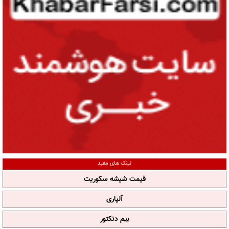
لینک های مفید
قیمت شیشه سکوریت
آلپاری
بیم دتکتور