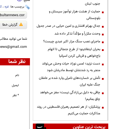
ایرنا
جنوب لبنان
برچسب ها:
غزه
،
کر
حمایت از هشت هزار نوآموز سیستان و
بلوچستانی
گزارش خطا
جدال بهرام افشاری و امین حیایی در صدر جدول
وحدت مکرّراً و مؤکّداً تذکر داده شد
شما می توانید مطالب 
ماجرای نصب سنگ مزار اکبر عبدی چیست؟
nnews@gmail.com
بحران اینفانتینو؛ از طرح جنجالی تا اتهام
باج‌خواهی و قربانی کردن اسپانیا
نظر شما
دست نزنید؛ لمس نوزاد حیات وحش می‌تواند
منجر به رد شدنشان توسط مادرشان شود
نام
تأملی بر خسارت‌های نامرئی وارد شده بر عاملان
جنگ علیه ایران
ایمیل
چاقی به دلیل بی‌ارادگی نیست؛ مغز می‌خواهد
* نظر
چاق بمانیم!
پزشکیان: از هر تصمیم رهبران فلسطینی در روند
مذاکرات حمایت می‌کنیم
پربحث ترین عناوین