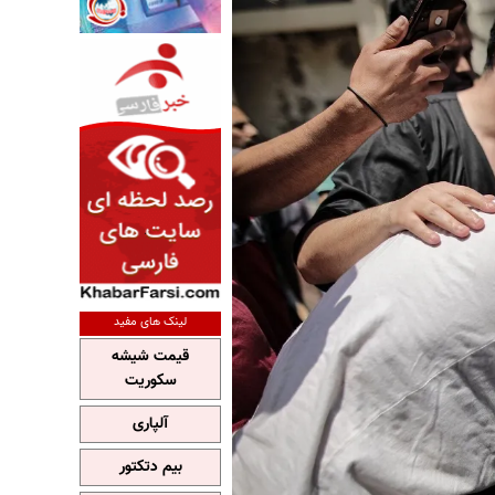
لینک های مفید
قیمت شیشه
سکوریت
آلپاری
بیم دتکتور