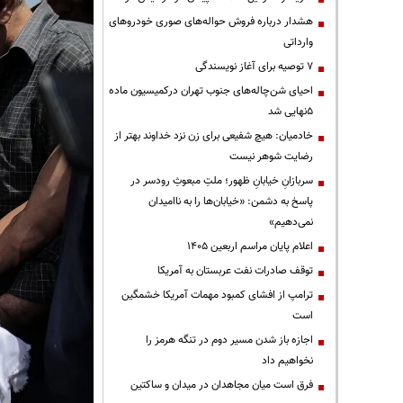
هشدار درباره فروش حواله‌های صوری خودروهای
وارداتی
۷ توصیه برای آغاز نویسندگی
احیای شن‌چاله‌های جنوب تهران درکمیسیون ماده
۵نهایی شد
خادمیان: هیچ شفیعی برای زن نزد خداوند بهتر از
رضایت شوهر نیست
سربازانِ خیابانِ ظهور؛ ملتِ مبعوثِ رودسر در
پاسخ به دشمن: «خیابان‌ها را به ناامیدان
نمی‌دهیم»
اعلام پایان مراسم اربعین ۱۴۰۵
توقف صادرات نفت عربستان به آمریکا
ترامپ از افشای کمبود مهمات آمریکا خشمگین
است
اجازه باز شدن مسیر دوم در تنگه هرمز را
نخواهیم داد
فرق است میان مجاهدان در میدان و ساکتین