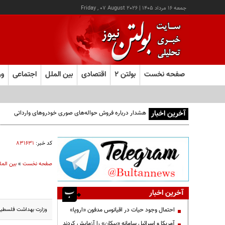
جمعه ۱۶ مرداد ۱۴۰۵
|
Friday , 07 August 2026
صفحه نخست
بولتن ۲
اقتصادی
بین الملل
اجتماعی
ور
آخرین اخبار
هشدار درباره فروش حواله‌های صوری خودروهای وارداتی
کد خبر:
۸۳۱۶۳۱
صفحه نخست
»
بین المل
آخرین اخبار
وزارت بهداشت فلسطین اعلام
احتمال وجود حیات در اقیانوس مدفون «اروپا»
آمریکا و اسرائیل سامانه «پیکان» را آزمایش کردند