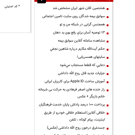
* کد امنیتی
هشتمین کلان شهر ایران مشخص شد
سوابق بیمه شدگان روی سایت تامین اجتماعی
همجنس گرایی در شبکه من و تو
13 توصیه آسان برای رفع بوی بد دهان
مشاهده سامانه آنلاين سوابق بیمه
حكم آيت‌الله مكارم درباره شاهين نجفي
سایتهای همسریابی!
دعايي كه قطعا مستجاب مي‌شود
جزئیات جدید قتل روح الله داداشی
آموزش ساخت Apple ID برای کاربران ایرانی
راز خنده های اصغر فرهادی به حرکت بی شرمانه
خانم بازیگر + عکس
پرداخت ۱۰۰ درصد پاداش پایان خدمت فرهنگیان
خلافی آنلاین/استعلام خلافی خودرو از طریق
اینترنت، پیام کوتاه ، تلفن
جسدغرق درخون روح الله داداشی (عکس)