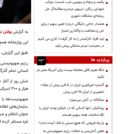
یکصد و پنجاه و سومین شب خدمت؛ موکب
شهدای رزکان، تریبون مردم و مطالبه‌گر حل
ریشه‌ای مشکلات شهری
هشدار حاجی دلیگانی درباره تغییر سهم دریای
خزر و مخالفت با واگذاری امتیاز
به گزارش
بولتن نی
باید افراد کارآمدتر را به کار گرفت/ کاری می کنیم
این وزارتخانه هم
در معیشت مردم مشکلی پیش نیاید
طبق این گزارش، حدود ۱۸۰ نفر نیز از ابتدای عملیات طوفان الاقصی در کرا
پربازدید ها
رژیم صهیونیستی ک
تنگه هرمز قابل معامله نیست برای آمریکا معبر باز
انسانی تمام گذرگا
نکنید
گستره امپراتوری ایران در ۵ قرن پیش از میلاد؛
هزار و ۳۰۰ اسرائیلی به هلاکت رسیده‌اند و همچنین در این مدت ۱۳۵۴ فلسطینی نیز به شهادت رسیده و هزاران نفر هم مجروح شده‌اند.
تصویری از ایران ۲۵ قرن پیش
صهیونیست‌ها با ت
میانکاله در آتش می‌سوزد
سازمان‌های اطلاع
پزشکیان: تنها کسانی که در خیابان بودند ایران را
عنوان انتقام و ج
نگه نداشتند همه سهیم هستند
غزه مستقر کرده 
پارچه فروشی که هیچ نسبتی با بانک آینده ندارد!
نقض آتش‌بس و حملات رژیم صهیونیستی به
منبع: