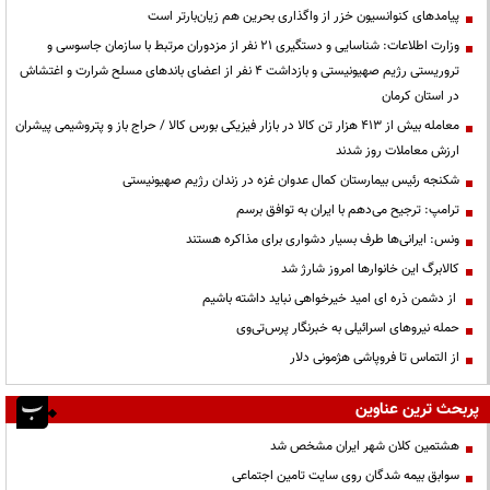
پیامدهای کنوانسیون خزر از واگذاری بحرین هم زیان‌بارتر است
وزارت اطلاعات: شناسایی و دستگیری ۲۱ نفر از مزدوران مرتبط با سازمان جاسوسی و
تروریستی رژیم صهیونیستی و بازداشت ۴ نفر از اعضای باندهای مسلح شرارت و اغتشاش
در استان کرمان
معامله بیش از ۴۱۳ هزار تن کالا در بازار فیزیکی بورس کالا / حراج باز و پتروشیمی پیشران
ارزش معاملات روز شدند
شکنجه رئیس بیمارستان کمال عدوان غزه در زندان رژیم صهیونیستی
ترامپ: ترجیح می‌دهم با ایران به توافق برسم
ونس: ایرانی‌ها طرف بسیار دشواری برای مذاکره هستند
کالابرگ این خانوارها امروز شارژ شد
از دشمن ذره ای امید خیرخواهی نباید داشته باشیم
حمله نیروهای اسرائیلی به خبرنگار پرس‌تی‌وی
از التماس تا فروپاشی هژمونی دلار
پربحث ترین عناوین
هشتمین کلان شهر ایران مشخص شد
سوابق بیمه شدگان روی سایت تامین اجتماعی