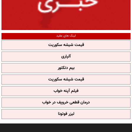
لینک های مفید
قیمت شیشه سکوریت
آلپاری
بیم دتکتور
قیمت شیشه سکوریت
فیلم آپنه خواب
درمان قطعی خروپف در خواب
لیزر فوتونا