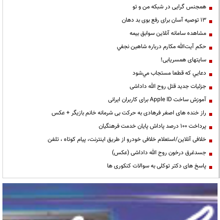
همجنس گرایی در شبکه من و تو
13 توصیه آسان برای رفع بوی بد دهان
مشاهده سامانه آنلاين سوابق بیمه
حكم آيت‌الله مكارم درباره شاهين نجفي
سایتهای همسریابی!
دعايي كه قطعا مستجاب مي‌شود
جزئیات جدید قتل روح الله داداشی
آموزش ساخت Apple ID برای کاربران ایرانی
راز خنده های اصغر فرهادی به حرکت بی شرمانه خانم بازیگر + عکس
پرداخت ۱۰۰ درصد پاداش پایان خدمت فرهنگیان
خلافی آنلاین/استعلام خلافی خودرو از طریق اینترنت، پیام کوتاه ، تلفن
جسدغرق درخون روح الله داداشی (عکس)
پاسخ های دکتر توکلی به سوالات کنکوری ها