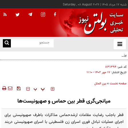
شنبه ۱۷ مرداد ۱۴۰۵
|
Saturday , 08 August 2026
از
و
ته
پزشکیان: خدمت بی‌منت و مشارکت مردمی، پایه حل مشکلات کشور است
ن
نو
کد خبر:
۸۳۱۳۹۴
تاریخ انتشار:
۱۷ مهر ۱۴۰۲ - ۱۱:۱۰
صفحه نخست
»
بین الملل
‍‍‍ پ
پ
میانجی‌گری قطر بین حماس و صهیونیست‌ها
قطر باجلب رضایت مقامات ارشدحماس مذاکرات باطرف صهیونیستی برای
اجرای عملیات تبادل فوری اسرای زن فلسطینی با اسرای صهیونیستی دربند