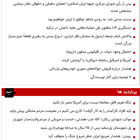
پس از رأی شورای مرکزی جبهه ایران اسلامی؛ اعضای حقیقی و حقوقی دفتر سیاسی
مشخص شدند
بسنت مدعی شد: به زودی شاهد توافق با ایران خواهیم بود
دستگیری ۱۰۴ مظنون طی عملیات‌هایی علیه داعش در ترکیه
واکنش امام جمعه اردبیل به سخنان باقر خرازی: دروغ بستن به رهبری قطعاً جرم بسیار
بزرگی است
احتمال وجود حیات در اقیانوس مدفون «اروپا»
آمریکا و اسرائیل سامانه «پیکان» را آزمایش کردند
هشدار درباره فروش حواله‌های صوری خودروهای وارداتی
۷ توصیه برای آغاز نویسندگی
پربازدید ها
تنگه هرمز قابل معامله نیست برای آمریکا معبر باز نکنید
باید افراد کارآمدتر را به کار گرفت/ کاری می کنیم در معیشت مردم مشکلی پیش نیاید
موکب شهدای رزکان؛ ۱۵۲ شب همدلی، خدمت و میزبانی از مردم ولایت‌مدار شهریار
پل شهرستان پل‌سفید پس از ۲۵ سال به مرحله بهره‌برداری رسید
رویترز: هشدار صریح ایران خطر شروع جنگ را متوقف کرد