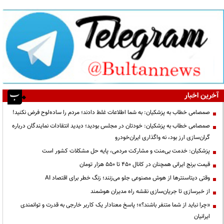
آخرین اخبار
صمصامی خطاب به پزشکیان: به شما اطلاعات غلط دادند؛ مردم را ساده‌لوح فرض نکنید!
صمصامی خطاب به پزشکیان: خودتان در مجلس بودید؛ دیدید انتقادات نمایندگان درباره
گران‌سازی ارز بود، نه واگذاری ایران‌خودرو
پزشکیان: خدمت بی‌منت و مشارکت مردمی، پایه حل مشکلات کشور است
قیمت‌ برنج ایرانی همچنان در کانال ۴۵۰ تا ۵۵۰ هزار تومان
وقتی دیتاسنترها از هوش مصنوعی جلو می‌زنند؛ زنگ خطر برای اقتصاد AI
از خبرسازی تا جریان‌سازی نقشه راه مدیران هوشمند
«چرا نباید از شما متنفر باشند؟»؛ پاسخ معنادار یک کاربر خارجی به قدرت و توانمندی
ایرانیان