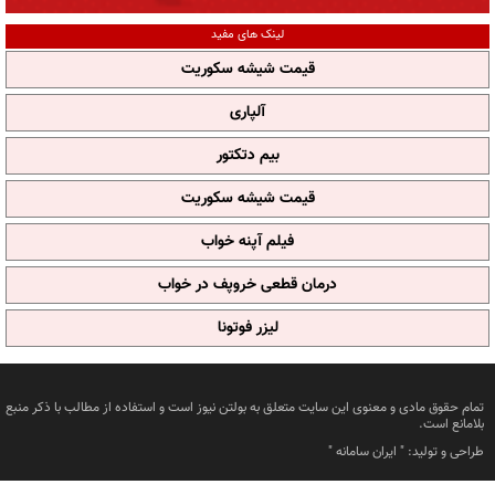
لینک های مفید
قیمت شیشه سکوریت
آلپاری
بیم دتکتور
قیمت شیشه سکوریت
فیلم آپنه خواب
درمان قطعی خروپف در خواب
لیزر فوتونا
تمام حقوق مادی و معنوی این سایت متعلق به بولتن نیوز است و استفاده از مطالب با ذکر منبع
بلامانع است.
طراحی و تولید: "
ایران سامانه
"