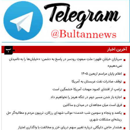
آخرین اخبار
سربازانِ خیابانِ ظهور؛ ملتِ مبعوثِ رودسر در پاسخ به دشمن: «خیابان‌ها را به ناامیدان
نمی‌دهیم»
اعلام پایان مراسم اربعین ۱۴۰۵
توقف صادرات نفت عربستان به آمریکا
ترامپ از افشای کمبود مهمات آمریکا خشمگین است
اجازه باز شدن مسیر دوم در تنگه هرمز را نخواهیم داد
فرق است میان مجاهدان در میدان و ساکتین
یکصد و پنجاه و سومین شب خدمت؛ موکب شهدای رزکان، تریبون مردم و مطالبه‌گر حل
ریشه‌ای مشکلات شهری
هشدار حاجی دلیگانی درباره تغییر سهم دریای خزر و مخالفت با واگذاری امتیاز