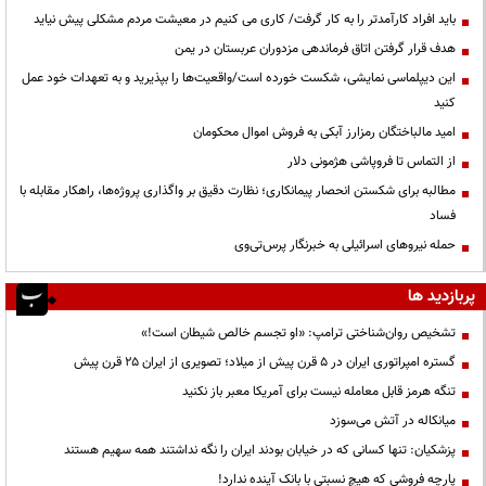
باید افراد کارآمدتر را به کار گرفت/ کاری می کنیم در معیشت مردم مشکلی پیش نیاید
هدف قرار گرفتن اتاق‌ فرماندهی مزدوران عربستان در یمن
این دیپلماسی نمایشی، شکست خورده است/واقعیت‌ها را بپذیرید و به تعهدات خود عمل
کنید
امید مالباختگان رمزارز آبکی به فروش اموال محکومان
از التماس تا فروپاشی هژمونی دلار
مطالبه برای شکستن انحصار پیمانکاری؛ نظارت دقیق بر واگذاری پروژه‌ها، راهکار مقابله با
فساد
حمله نیروهای اسرائیلی به خبرنگار پرس‌تی‌وی
پربازدید ها
تشخیص روان‌شناختی ترامپ: «او تجسم خالص شیطان است!»
گستره امپراتوری ایران در ۵ قرن پیش از میلاد؛ تصویری از ایران ۲۵ قرن پیش
تنگه هرمز قابل معامله نیست برای آمریکا معبر باز نکنید
میانکاله در آتش می‌سوزد
پزشکیان: تنها کسانی که در خیابان بودند ایران را نگه نداشتند همه سهیم هستند
پارچه فروشی که هیچ نسبتی با بانک آینده ندارد!