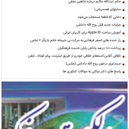
حكم آيت‌الله مكارم درباره شاهين نجفي
سایتهای همسریابی!
دعايي كه قطعا مستجاب مي‌شود
جزئیات جدید قتل روح الله داداشی
آموزش ساخت Apple ID برای کاربران ایرانی
راز خنده های اصغر فرهادی به حرکت بی شرمانه خانم بازیگر + عکس
پرداخت ۱۰۰ درصد پاداش پایان خدمت فرهنگیان
خلافی آنلاین/استعلام خلافی خودرو از طریق اینترنت، پیام کوتاه ، تلفن
جسدغرق درخون روح الله داداشی (عکس)
پاسخ های دکتر توکلی به سوالات کنکوری ها