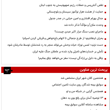
نقض آتش‌بس و حملات رژیم صهیونیستی به جنوب لبنان
حمایت از هشت هزار نوآموز سیستان و بلوچستانی
جدال بهرام افشاری و امین حیایی در صدر جدول
وحدت مکرّراً و مؤکّداً تذکر داده شد
ماجرای نصب سنگ مزار اکبر عبدی چیست؟
بحران اینفانتینو؛ از طرح جنجالی تا اتهام باج‌خواهی و قربانی کردن اسپانیا
دست نزنید؛ لمس نوزاد حیات وحش می‌تواند منجر به رد شدنشان توسط مادرشان شود
تأملی بر خسارت‌های نامرئی وارد شده بر عاملان جنگ علیه ایران
چاقی به دلیل بی‌ارادگی نیست؛ مغز می‌خواهد چاق بمانیم!
پربحث ترین عناوین
هشتمین کلان شهر ایران مشخص شد
سوابق بیمه شدگان روی سایت تامین اجتماعی
همجنس گرایی در شبکه من و تو
13 توصیه آسان برای رفع بوی بد دهان
مشاهده سامانه آنلاين سوابق بیمه