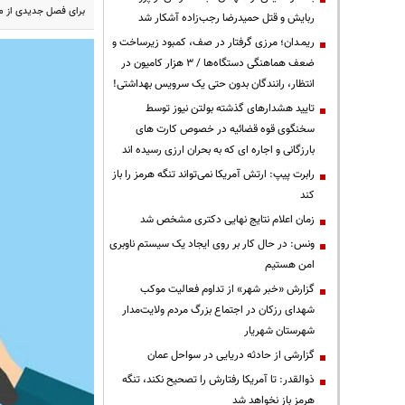
برای فصل جدیدی از من
ربایش و قتل حمیدرضا رجب‌زاده آشکار شد
ریمـدان؛ مرزی گرفتار در صف، کمبود زیرساخت و
ضعف هماهنگی دستگاه‌ها / ۳ هزار کامیون در
انتظار، رانندگان بدون حتی یک سرویس بهداشتی!
تایید هشدارهای گذشته بولتن نیوز توسط
سخنگوی قوه قضائیه در خصوص کارت های
بارزگانی و اجاره ای که به بحران ارزی رسیده اند
رابرت پیپ: ارتش آمریکا نمی‌تواند تنگه هرمز را باز
کند
زمان اعلام نتایج نهایی دکتری مشخص شد
ونس: در حال کار بر روی ایجاد یک سیستم ناوبری
امن هستیم
گزارش «خبر شهر» از تداوم فعالیت موکب
شهدای رزکان در اجتماع بزرگ مردم ولایت‌مدار
شهرستان شهریار
گزارشی از حادثه دریایی در سواحل عمان
ذوالقدر: تا آمریکا رفتارش را تصحیح نکند، تنگه
هرمز باز نخواهد شد