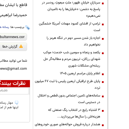
سربازانِ خیابانِ ظهور؛ ملتِ مبعوثِ رودسر در
قاطع با ایشان مط
پاسخ به دشمن: «خیابان‌ها را به ناامیدان
حمیدرضا ابراهیمی
نمی‌دهیم»
ترامپ از افشای کمبود مهمات آمریکا خشمگین
برچسب ها:
رسانه ه
است
اجازه باز شدن مسیر دوم در تنگه هرمز را
نخواهیم داد
گزارش خطا
یکصد و پنجاه و سومین شب خدمت؛ موکب
شهدای رزکان، تریبون مردم و مطالبه‌گر حل
شما می توانید مطالب 
ریشه‌ای مشکلات شهری
nnews@gmail.com
اعلام پایان مراسم اربعین ۱۴۰۵
پایان طرح ترافیکی اربعین پلیس با ثبت ۶۷ میلیون
نظرات بینندگ
تردد
ناشنا
سامانه‌های تامین اجتماعی بدون قطعی و اختلال
در دسترس است
مهار رسان
اینها هم از ا
3 اشتباه رایج در انتخاب رنگ صنعتی که
هزینه‌اش را سال‌ها می‌پردازید...
هشدار درباره فروش حواله‌های صوری خودروهای