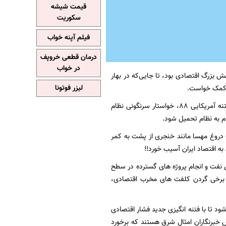
قیمت شیشه
سکوریت
فیلم آپنه خواب
درمان قطعی خروپف
در خواب
برای یک جهش بزرگ اقتصادی بود، تا جایی‌که در بهار
لیزر فوتونا
، اما وقتی اوباما دید جریان غربگرا آماده برافروختن آتش فتنه است با شروع فتنه‌ آمریکایی ۸۸، خواستار سرنگونی نظام
اشات دروغ مهسا مانند خنجری از پشت به کمر
 نفت و انجام پروژه های گسترده در سطح
ا برخی گردن کلفت های مخرب اقتصادی،
ود تا با فتنه انگیزی جدید فشار اقتصادی
خبرنگاران امثال شرق هستند که برخورد