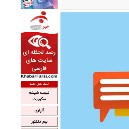
لینک های مفید
قیمت شیشه
سکوریت
آلپاری
بیم دتکتور