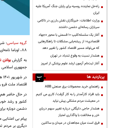
راه‌حل نماینده روسیه برای پایان جنگ آمریکا علیه
ایران
وزارت اطلاعات: خبرنگاران نقش بارزی در ناکامی
سربازان رسانه‌ای دشمن داشتند
آغاز یک سلسله‌کلیپ ۱۰ قسمتی با محور «جهاد
اقتصادی»؛ از ریشه‌یابی مشکلات تا راهکارهایی
گروه سیاسی
که می‌تواند مسیر اقتصاد کشور را تغییر دهد
۸۸، اوباما نامه‌ای به رهبر انقلاب نوشت و از ایشان برای فصل جدیدی از مناسبات بین ایران و آمریکا کمک خواست.
هشدار نسبت به وقوع تندباد در تهران
به گزارش
بولتن ن
آغاز ثبت‌نام آزمون ارشد علوم پزشکی از امروز
جمهوری اسلامی شد! واقعیت این است که فتن
پربازدید ها
در 
اقتصاد ملت فرو رفت تا جایی‌
راهنمای خرید محصولات برق صنعتی ABB
در حال حاضر هم ب
باید افراد کارآمدتر را به کار گرفت/ کاری می کنیم
کشور و رشد خوب 
در معیشت مردم مشکلی پیش نیاید
دشمن دوباره برای
هشدار حاجی دلیگانی درباره تغییر سهم دریای
خزر و مخالفت با واگذاری امتیاز
پیام بی اعتنایی 
فرق است میان مجاهدان در میدان و ساکتین
دیگری بر مردم ت