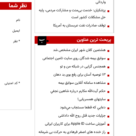
وارداتی
نظر شما
پزشکیان: خدمت بی‌منت و مشارکت مردمی، پایه
حل مشکلات کشور است
نام
توقف صادرات نفت عربستان به آمریکا
ایمیل
پربحث ترین عناوین
* نظر
هشتمین کلان شهر ایران مشخص شد
سوابق بیمه شدگان روی سایت تامین اجتماعی
همجنس گرایی در شبکه من و تو
13 توصیه آسان برای رفع بوی بد دهان
مشاهده سامانه آنلاين سوابق بیمه
* کد امنیتی
حكم آيت‌الله مكارم درباره شاهين نجفي
سایتهای همسریابی!
دعايي كه قطعا مستجاب مي‌شود
جزئیات جدید قتل روح الله داداشی
آموزش ساخت Apple ID برای کاربران ایرانی
راز خنده های اصغر فرهادی به حرکت بی شرمانه