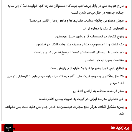
تاراج هویت ملی در بازار بی‌صاحب پوشاک؛ مسئولان نظارت کجا خوابیده‌اند؟ / زیر سایه
جنگ، جامعه در حال بی‌حیا شدن است
هوش مصنوعی چگونه عملیات فضاپیماها و ماهواره‌ها را تغییر می‌دهد؟
انفجارها کی‌یف را دوباره لرزاند
وقوع انفجار در تاسیسات گازی شهر جبیل عربستان
یک کشته و ۱۲ مسموم به دنبال مصرف مشروبات الکلی در نیشابور
دیپلماسی با عربستان نتیجه‌بخش نیست؛ پاسخ نظامی ضروری است
مقاومت یمن؛ دو خیز اساسی
توافقِ بدونِ تاییدِ رهبری؛ تنها یک قراردادِ بی‌ارزش است
۳۰ سال واگذاری و خروج ثروت ملی؛ گام دوم تضعیف بنیه مردم وایجاد نارضایتی در بین
احاد مردم
سفر فرمانده سنتکام به اراضی اشغالی
خبر تعطیلی مدرسه ایرانی در کویت به صورت رسمی اعلام نشده
یمن: تشکیل ائتلاف هرگز مانع مجازات عربستان به خاطر جنایاتش علیه ملت یمن نخواهد
شد
پربازدید ها