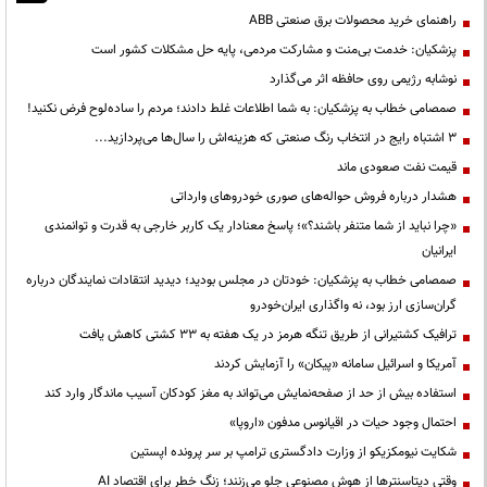
راهنمای خرید محصولات برق صنعتی ABB
پزشکیان: خدمت بی‌منت و مشارکت مردمی، پایه حل مشکلات کشور است
نوشابه رژیمی روی حافظه اثر می‌گذارد
صمصامی خطاب به پزشکیان: به شما اطلاعات غلط دادند؛ مردم را ساده‌لوح فرض نکنید!
3 اشتباه رایج در انتخاب رنگ صنعتی که هزینه‌اش را سال‌ها می‌پردازید...
قیمت نفت صعودی ماند
هشدار درباره فروش حواله‌های صوری خودروهای وارداتی
«چرا نباید از شما متنفر باشند؟»؛ پاسخ معنادار یک کاربر خارجی به قدرت و توانمندی
ایرانیان
صمصامی خطاب به پزشکیان: خودتان در مجلس بودید؛ دیدید انتقادات نمایندگان درباره
گران‌سازی ارز بود، نه واگذاری ایران‌خودرو
ترافیک کشتیرانی از طریق تنگه هرمز در یک هفته به ۳۳ کشتی کاهش یافت
آمریکا و اسرائیل سامانه «پیکان» را آزمایش کردند
استفاده بیش از حد از صفحه‌نمایش می‌تواند به مغز کودکان آسیب ماندگار وارد کند
احتمال وجود حیات در اقیانوس مدفون «اروپا»
شکایت نیومکزیکو از وزارت دادگستری ترامپ بر سر پرونده اپستین
وقتی دیتاسنترها از هوش مصنوعی جلو می‌زنند؛ زنگ خطر برای اقتصاد AI