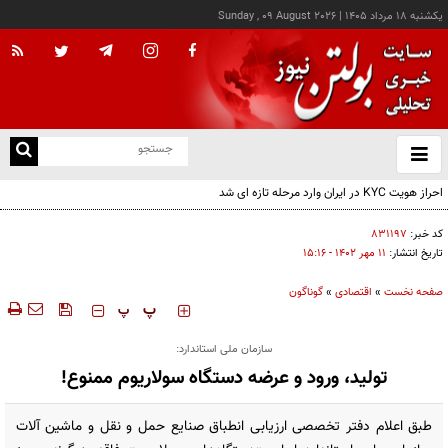
يکشنبه ۱۸ مرداد ۱۴۰۵
|
Sunday , 09 August 2026
از
و
ته
احراز هویت KYC در ایران وارد مرحله تازه ای شد
ن
نو
کد خبر:
۸۳۱۱۹۷
تاریخ انتشار:
۱۱ مهر ۱۴۰۲ - ۱۵:۱۶
صفحه نخست
»
اقتصادی
»
گوناگون
‍‍‍ پ
پ
سازمان ملی استاندارد:
تولید، ورود و عرضه دستگاه سولاریوم ممنوع!
طبق اعلام دفتر تخصصی ارزیابی انطباق صنایع حمل و نقل و ماشین آلات