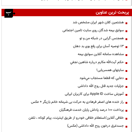
پربحث ترین عناوین
هشتمین کلان شهر ایران مشخص شد
سوابق بیمه شدگان روی سایت تامین اجتماعی
همجنس گرایی در شبکه من و تو
13 توصیه آسان برای رفع بوی بد دهان
مشاهده سامانه آنلاين سوابق بیمه
حكم آيت‌الله مكارم درباره شاهين نجفي
سایتهای همسریابی!
دعايي كه قطعا مستجاب مي‌شود
جزئیات جدید قتل روح الله داداشی
آموزش ساخت Apple ID برای کاربران ایرانی
راز خنده های اصغر فرهادی به حرکت بی شرمانه خانم بازیگر + عکس
پرداخت ۱۰۰ درصد پاداش پایان خدمت فرهنگیان
خلافی آنلاین/استعلام خلافی خودرو از طریق اینترنت، پیام کوتاه ، تلفن
جسدغرق درخون روح الله داداشی (عکس)