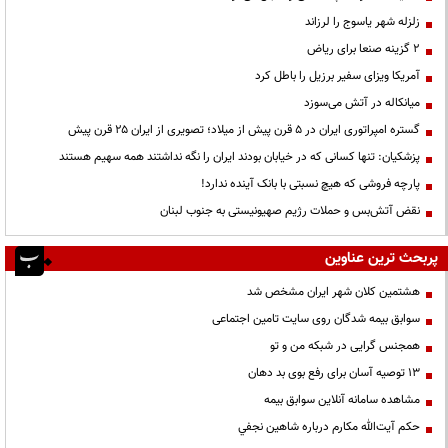
زلزله شهر یاسوج را لرزاند
۲ گزینه صنعا برای ریاض
آمریکا ویزای سفیر برزیل را باطل کرد
میانکاله در آتش می‌سوزد
گستره امپراتوری ایران در ۵ قرن پیش از میلاد؛ تصویری از ایران ۲۵ قرن پیش
پزشکیان: تنها کسانی که در خیابان بودند ایران را نگه نداشتند همه سهیم هستند
پارچه فروشی که هیچ نسبتی با بانک آینده ندارد!
نقض آتش‌بس و حملات رژیم صهیونیستی به جنوب لبنان
پربحث ترین عناوین
هشتمین کلان شهر ایران مشخص شد
سوابق بیمه شدگان روی سایت تامین اجتماعی
همجنس گرایی در شبکه من و تو
13 توصیه آسان برای رفع بوی بد دهان
مشاهده سامانه آنلاين سوابق بیمه
حكم آيت‌الله مكارم درباره شاهين نجفي