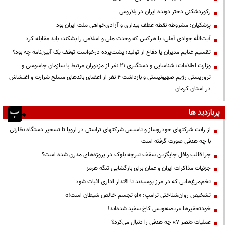
رکوردشکنی دختر دونده ایران در بلاروس
پزشکیان: مشروطه نقطه عطف بیداری و آزادی‌خواهی ملت ایران بود
آیت‌الله جوادی آملی: با هرکس که وحدت ملی و اسلامی را بشکند، باید مقابله کرد
تقسیم غنایم مدیران یا دفاع از تولید؛ پشت‌پرده درخواست توقف یک آیین‌نامه چه بود؟
وزارت اطلاعات: شناسایی و دستگیری ۲۱ نفر از مزدوران مرتبط با سازمان جاسوسی و
تروریستی رژیم صهیونیستی و بازداشت ۴ نفر از اعضای باندهای مسلح شرارت و اغتشاش
در استان کرمان
پربازدید ها
از رانت‌ شرکتهای خودروساز و تاسیس شرکتهای تراستی در اروپا تا تسخیر دستگاه نظارتی
با چه هدفی صورت گرفته است
چرا قالب وافل جایگزین سقف تیرچه بلوک در پروژه‌های مدرن شده است؟
جزئیات مذاکرات ایران و عمان برای بازگشایی تنگه هرمز
تخم‌مرغ‌هایی که در مرز پوسیدند تا اقتدار اداری اثبات شود
تشخیص روان‌شناختی ترامپ: «او تجسم خالص شیطان است!»
خودتحقیرها عریضه‌نویس کاخ سفید شده‌اند!
عملیات «نصر ۷» چه هدفی را دنبال می‌کرد؟