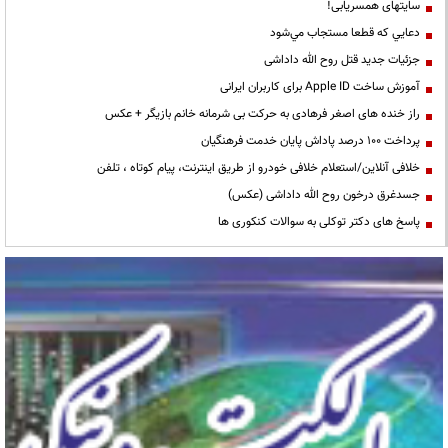
سایتهای همسریابی!
دعايي كه قطعا مستجاب مي‌شود
جزئیات جدید قتل روح الله داداشی
آموزش ساخت Apple ID برای کاربران ایرانی
راز خنده های اصغر فرهادی به حرکت بی شرمانه خانم بازیگر + عکس
پرداخت ۱۰۰ درصد پاداش پایان خدمت فرهنگیان
خلافی آنلاین/استعلام خلافی خودرو از طریق اینترنت، پیام کوتاه ، تلفن
جسدغرق درخون روح الله داداشی (عکس)
پاسخ های دکتر توکلی به سوالات کنکوری ها