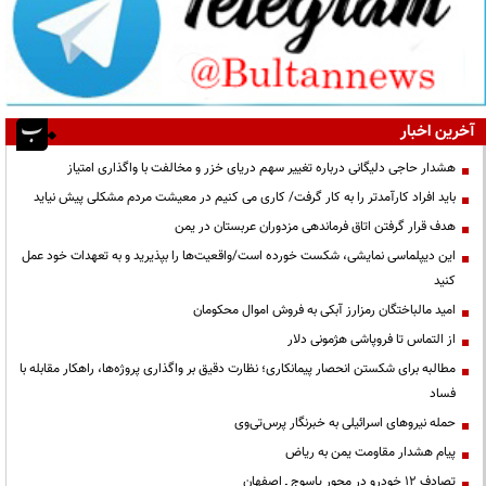
آخرین اخبار
هشدار حاجی دلیگانی درباره تغییر سهم دریای خزر و مخالفت با واگذاری امتیاز
باید افراد کارآمدتر را به کار گرفت/ کاری می کنیم در معیشت مردم مشکلی پیش نیاید
هدف قرار گرفتن اتاق‌ فرماندهی مزدوران عربستان در یمن
این دیپلماسی نمایشی، شکست خورده است/واقعیت‌ها را بپذیرید و به تعهدات خود عمل
کنید
امید مالباختگان رمزارز آبکی به فروش اموال محکومان
از التماس تا فروپاشی هژمونی دلار
مطالبه برای شکستن انحصار پیمانکاری؛ نظارت دقیق بر واگذاری پروژه‌ها، راهکار مقابله با
فساد
حمله نیروهای اسرائیلی به خبرنگار پرس‌تی‌وی
پیام هشدار مقاومت یمن به ریاض
تصادف ۱۲ خودرو در محور یاسوج ـ اصفهان