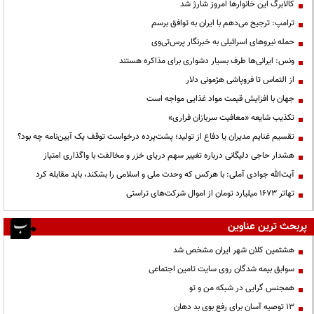
کالابرگ این خانوارها امروز شارژ شد
ترامپ: ترجیح می‌دهم با ایران به توافق برسم
حمله نیروهای اسرائیلی به خبرنگار پرس‌تی‌وی
ونس: ایرانی‌ها طرف بسیار دشواری برای مذاکره هستند
از التماس تا فروپاشی هژمونی دلار
جهان با افزایش قیمت مواد غذایی مواجه است
تکذیب شایعه «معافیت سربازان فراری»
تقسیم غنایم مدیران یا دفاع از تولید؛ پشت‌پرده درخواست توقف یک آیین‌نامه چه بود؟
هشدار حاجی دلیگانی درباره تغییر سهم دریای خزر و مخالفت با واگذاری امتیاز
آیت‌الله جوادی آملی: با هرکس که وحدت ملی و اسلامی را بشکند، باید مقابله کرد
تهاتر ۱۶۷۳ میلیارد تومان از اموال شرکت‌های تراستی
پربحث ترین عناوین
هشتمین کلان شهر ایران مشخص شد
سوابق بیمه شدگان روی سایت تامین اجتماعی
همجنس گرایی در شبکه من و تو
13 توصیه آسان برای رفع بوی بد دهان