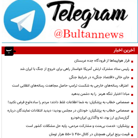
آخرین اخبار
فرار هواپیماها از فرودگاه جده عربستان
رئیس ستاد مشترک ارتش آمریکا خواستار راهی برای خروج از جنگ با ایران شد
جای خالی «اقتصاد جنگی» در شرایط جنگی
اعتراف رسانه‌های خارجی به شکست ترامپ حاصل مجاهدت رسانه‌های انقلابی است
مبادا اختیار تنگه هرمز را به دشمن بدهید
صمصامی خطاب به پزشکیان: به شما اطلاعات غلط دادند؛ مردم را ساده‌لوح فرض نکنید!
صمصامی خطاب به پزشکیان: خودتان در مجلس بودید؛ دیدید انتقادات نمایندگان درباره
گران‌سازی ارز بود، نه واگذاری ایران‌خودرو
پزشکیان: خدمت بی‌منت و مشارکت مردمی، پایه حل مشکلات کشور است
قیمت‌ برنج ایرانی همچنان در کانال ۴۵۰ تا ۵۵۰ هزار تومان