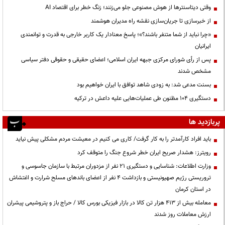
وقتی دیتاسنترها از هوش مصنوعی جلو می‌زنند؛ زنگ خطر برای اقتصاد AI
از خبرسازی تا جریان‌سازی نقشه راه مدیران هوشمند
«چرا نباید از شما متنفر باشند؟»؛ پاسخ معنادار یک کاربر خارجی به قدرت و توانمندی
ایرانیان
پس از رأی شورای مرکزی جبهه ایران اسلامی؛ اعضای حقیقی و حقوقی دفتر سیاسی
مشخص شدند
بسنت مدعی شد: به زودی شاهد توافق با ایران خواهیم بود
دستگیری ۱۰۴ مظنون طی عملیات‌هایی علیه داعش در ترکیه
پربازدید ها
باید افراد کارآمدتر را به کار گرفت/ کاری می کنیم در معیشت مردم مشکلی پیش نیاید
رویترز: هشدار صریح ایران خطر شروع جنگ را متوقف کرد
وزارت اطلاعات: شناسایی و دستگیری ۲۱ نفر از مزدوران مرتبط با سازمان جاسوسی و
تروریستی رژیم صهیونیستی و بازداشت ۴ نفر از اعضای باندهای مسلح شرارت و اغتشاش
در استان کرمان
معامله بیش از ۴۱۳ هزار تن کالا در بازار فیزیکی بورس کالا / حراج باز و پتروشیمی پیشران
ارزش معاملات روز شدند