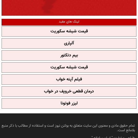
لینک های مفید
قیمت شیشه سکوریت
آلپاری
بیم دتکتور
قیمت شیشه سکوریت
فیلم آپنه خواب
درمان قطعی خروپف در خواب
لیزر فوتونا
تمام حقوق مادی و معنوی این سایت متعلق به بولتن نیوز است و استفاده از مطالب با ذکر منبع
بلامانع است.