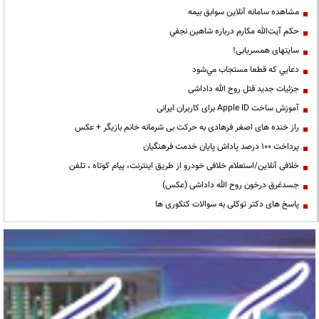
مشاهده سامانه آنلاين سوابق بیمه
حكم آيت‌الله مكارم درباره شاهين نجفي
سایتهای همسریابی!
دعايي كه قطعا مستجاب مي‌شود
جزئیات جدید قتل روح الله داداشی
آموزش ساخت Apple ID برای کاربران ایرانی
راز خنده های اصغر فرهادی به حرکت بی شرمانه خانم بازیگر + عکس
پرداخت ۱۰۰ درصد پاداش پایان خدمت فرهنگیان
خلافی آنلاین/استعلام خلافی خودرو از طریق اینترنت، پیام کوتاه ، تلفن
جسدغرق درخون روح الله داداشی (عکس)
پاسخ های دکتر توکلی به سوالات کنکوری ها