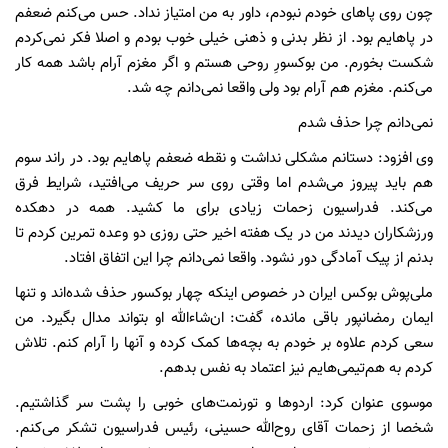
چون روی پاهای خودم نبودم، داور به من امتیاز نداد. حس می‌کنم ضعفم
در پاهایم بود. از نظر بدنی و ذهنی خیلی خوب بودم و اصلا فکر نمی‌کردم
شکست بخورم. من بوکسورِ روحی هستم و اگر مغزم آرام باشد همه کار
می‌کنم. مغزم هم آرام بود ولی واقعا نمی‌دانم چه شد.
نمی‌دانم چرا حذف شدم
وی افزود: دستانم مشکلی نداشت و نقطه ضعفم پاهایم بود. در راند سوم
هم باید پیروز می‌شدم اما وقتی روی سر حریف می‌افتید، شرایط فرق
می‌کند. فدراسیون زحمات زیادی برای ما کشید. همه در دهکده
ورزشکاران دیدند من در یک هفته اخیر حتی روزی دو وعده تمرین کردم تا
بدنم از پیک آمادگی دور نشود. واقعا نمی‌دانم چرا این اتفاق افتاد.
ملی‌پوش بوکس ایران در خصوص اینکه چهار بوکسور حذف شده‌اند و تنها
ایمان رمضانپور باقی مانده، گفت: ان‌شاءالله او بتواند مدال بگیرد. من
سعی کردم علاوه بر خودم به بچه‌ها کمک کرده و آنها را آرام کنم. تلاش
کردم به هم‌تیمی‌هایم نیز اعتماد به نفس بدهم.
موسوی عنوان کرد: اردوها و تورنمت‌های خوبی را پشت سر گذاشتیم.
شخصا از زحمات آقای روح‌الله حسینی، رئیس فدراسیون تشکر می‌کنم.