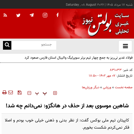
شنبه ۱۷ مرداد ۱۴۰۵
|
Saturday , 08 August 2026
از
و
ته
فولاد غدیر نی‌ریز به جمع چهار تیم برتر سوپرلیگ والیبال استان فارس صعود کرد
ن
نو
کد خبر:
۸۳۱۰۳۳
تاریخ انتشار:
۰۷ مهر ۱۴۰۲ - ۱۸:۵۰
صفحه نخست
»
ورزشی
»
دیگر ورزش‌ها
‍‍‍ پ
پ
شاهین موسوی بعد از حذف در هانگژو: نمی‌دانم چه شد!
کاپیتان تیم ملی بوکس گفت: از نظر بدنی و ذهنی خیلی خوب بودم و اصلا
فکر نمی‌کردم شکست بخورم.