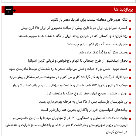
پربازدید ها
تنگه هرمز قابل معامله نیست برای آمریکا معبر باز نکنید
گستره امپراتوری ایران در ۵ قرن پیش از میلاد؛ تصویری از ایران ۲۵ قرن پیش
پزشکیان: تنها کسانی که در خیابان بودند ایران را نگه نداشتند همه سهیم هستند
ماجرای نصب سنگ مزار اکبر عبدی چیست؟
وحدت مکرّراً و مؤکّداً تذکر داده شد
بحران اینفانتینو؛ از طرح جنجالی تا اتهام باج‌خواهی و قربانی کردن اسپانیا
دست نزنید؛ لمس نوزاد حیات وحش می‌تواند منجر به رد شدنشان توسط مادرشان شود
باید افراد کارآمدتر را به کار گرفت/ کاری می کنیم در معیشت مردم مشکلی پیش نیاید
موکب شهدای رزکان؛ ۱۵۲ شب همدلی، خدمت و میزبانی از مردم ولایت‌مدار شهریار
رویترز: هشدار صریح ایران خطر شروع جنگ را متوقف کرد
پل شهرستان پل‌سفید پس از ۲۵ سال به مرحله بهره‌برداری رسید
پیامدهای کنوانسیون خزر از واگذاری بحرین هم زیان‌بارتر است
وزارت اطلاعات: شناسایی و دستگیری ۲۱ نفر از مزدوران مرتبط با سازمان جاسوسی و
تروریستی رژیم صهیونیستی و بازداشت ۴ نفر از اعضای باندهای مسلح شرارت و اغتشاش
در استان کرمان