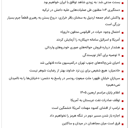
بسنت مدعی شد: به زودی شاهد توافق با ایران خواهیم بود
دستگیری ۱۰۴ مظنون طی عملیات‌هایی علیه داعش در ترکیه
واکنش امام جمعه اردبیل به سخنان باقر خرازی: دروغ بستن به رهبری قطعاً جرم بسیار
بزرگی است
احتمال وجود حیات در اقیانوس مدفون «اروپا»
آمریکا و اسرائیل سامانه «پیکان» را آزمایش کردند
هشدار درباره فروش حواله‌های صوری خودروهای وارداتی
۷ توصیه برای آغاز نویسندگی
احیای شن‌چاله‌های جنوب تهران درکمیسیون ماده ۵نهایی شد
خادمیان: هیچ شفیعی برای زن نزد خداوند بهتر از رضایت شوهر نیست
سربازانِ خیابانِ ظهور؛ ملتِ مبعوثِ رودسر در پاسخ به دشمن: «خیابان‌ها را به ناامیدان
نمی‌دهیم»
اعلام پایان مراسم اربعین ۱۴۰۵
توقف صادرات نفت عربستان به آمریکا
ترامپ از افشای کمبود مهمات آمریکا خشمگین است
اجازه باز شدن مسیر دوم در تنگه هرمز را نخواهیم داد
فرق است میان مجاهدان در میدان و ساکتین