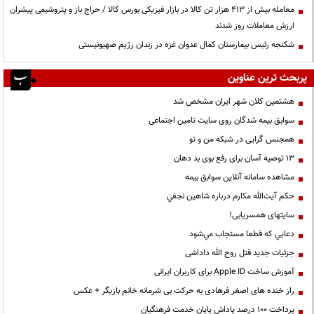
معامله بیش از ۴۱۳ هزار تن کالا در بازار فیزیکی بورس کالا / حراج باز و پتروشیمی پیشران
ارزش معاملات روز شدند
شکنجه رئیس بیمارستان کمال عدوان غزه در زندان رژیم صهیونیستی
پربحث ترین عناوین
هشتمین کلان شهر ایران مشخص شد
سوابق بیمه شدگان روی سایت تامین اجتماعی
همجنس گرایی در شبکه من و تو
13 توصیه آسان برای رفع بوی بد دهان
مشاهده سامانه آنلاين سوابق بیمه
حكم آيت‌الله مكارم درباره شاهين نجفي
سایتهای همسریابی!
دعايي كه قطعا مستجاب مي‌شود
جزئیات جدید قتل روح الله داداشی
آموزش ساخت Apple ID برای کاربران ایرانی
راز خنده های اصغر فرهادی به حرکت بی شرمانه خانم بازیگر + عکس
پرداخت ۱۰۰ درصد پاداش پایان خدمت فرهنگیان