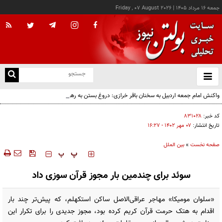
جمعه ۱۶ مرداد ۱۴۰۵
|
Friday , 07 August 2026
از
و
ته
واکنش امام جمعه اردبیل به سخنان باقر خرازی: دروغ بستن به رهبری قطعاً جرم بسیار بزرگی
ن
است
نو
کد خبر:
۸۳۱۰۲۸
تاریخ انتشار:
۰۷ مهر ۱۴۰۲ - ۱۶:۲۷
صفحه نخست
»
بین الملل
‍‍‍ پ
پ
سوئد برای چندمین‌ بار مجوز قرآن‌ سوزی داد
«سلوان مومیکا» مهاجر عراقی‌الاصل ساکن استکهلم، که پیش‌تر چند بار
اقدام به هتک حرمت قرآن کریم کرده بود، مجوز جدیدی را برای تکرار این