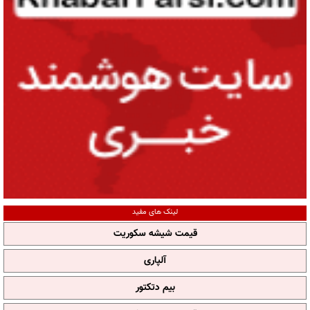
لینک های مفید
قیمت شیشه سکوریت
آلپاری
بیم دتکتور