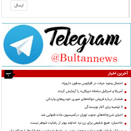
آخرین اخبار
احتمال وجود حیات در اقیانوس مدفون «اروپا»
آمریکا و اسرائیل سامانه «پیکان» را آزمایش کردند
هشدار درباره فروش حواله‌های صوری خودروهای وارداتی
۷ توصیه برای آغاز نویسندگی
احیای شن‌چاله‌های جنوب تهران درکمیسیون ماده ۵نهایی شد
خادمیان: هیچ شفیعی برای زن نزد خداوند بهتر از رضایت شوهر نیست
سربازانِ خیابانِ ظهور؛ ملتِ مبعوثِ رودسر در پاسخ به دشمن: «خیابان‌ها را به ناامیدان