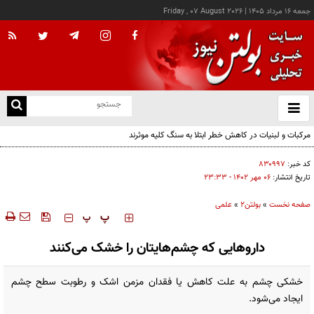
جمعه ۱۶ مرداد ۱۴۰۵
|
Friday , 07 August 2026
از
و
ته
مرکبات و لبنیات در کاهش خطر ابتلا به سنگ کلیه موثرند
ن
نو
کد خبر:
۸۳۰۹۹۷
تاریخ انتشار:
۰۶ مهر ۱۴۰۲ - ۲۳:۳۳
صفحه نخست
»
بولتن2
»
علمی
‍‍‍ پ
پ
داروهایی که چشم‌هایتان را خشک می‌کنند
خشکی چشم به علت کاهش یا فقدان مزمن اشک و رطوبت سطح چشم
ایجاد می‌شود.