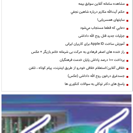
مشاهده سامانه آنلاين سوابق بیمه
حكم آيت‌الله مكارم درباره شاهين نجفي
سایتهای همسریابی!
دعايي كه قطعا مستجاب مي‌شود
جزئیات جدید قتل روح الله داداشی
آموزش ساخت Apple ID برای کاربران ایرانی
راز خنده های اصغر فرهادی به حرکت بی شرمانه خانم بازیگر + عکس
پرداخت ۱۰۰ درصد پاداش پایان خدمت فرهنگیان
خلافی آنلاین/استعلام خلافی خودرو از طریق اینترنت، پیام کوتاه ، تلفن
جسدغرق درخون روح الله داداشی (عکس)
پاسخ های دکتر توکلی به سوالات کنکوری ها