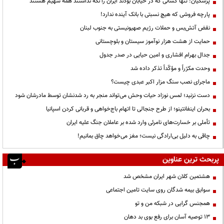
پزشکیان: تنها کسانی که در خیابان بودند ایران را نگه نداشتند همه سهیم هستند
پارچه فروشی که هیچ نسبتی با بانک آینده ندارد!
نقض آتش‌بس و حملات رژیم صهیونیستی به جنوب لبنان
حمایت از هشت هزار نوآموز سیستان و بلوچستانی
جدال بهرام افشاری و امین حیایی در صدر جدول
وحدت مکرّراً و مؤکّداً تذکر داده شد
ماجرای نصب سنگ مزار اکبر عبدی چیست؟
دست نزنید؛ لمس نوزاد حیات وحش می‌تواند منجر به رد شدنشان توسط مادرشان شود
بحران اینفانتینو؛ از طرح جنجالی تا اتهام باج‌خواهی و قربانی کردن اسپانیا
تأملی بر خسارت‌های نامرئی وارد شده بر عاملان جنگ علیه ایران
چاقی به دلیل بی‌ارادگی نیست؛ مغز می‌خواهد چاق بمانیم!
پربحث ترین عناوین
هشتمین کلان شهر ایران مشخص شد
سوابق بیمه شدگان روی سایت تامین اجتماعی
همجنس گرایی در شبکه من و تو
13 توصیه آسان برای رفع بوی بد دهان