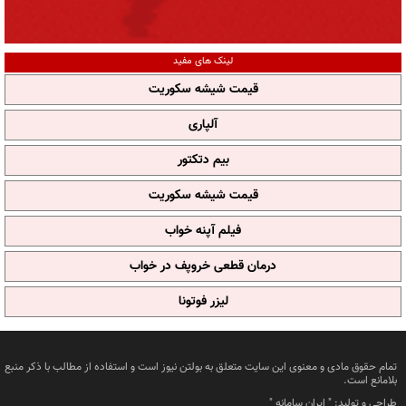
لینک های مفید
قیمت شیشه سکوریت
آلپاری
بیم دتکتور
قیمت شیشه سکوریت
فیلم آپنه خواب
درمان قطعی خروپف در خواب
لیزر فوتونا
تمام حقوق مادی و معنوی این سایت متعلق به بولتن نیوز است و استفاده از مطالب با ذکر منبع
بلامانع است.
طراحی و تولید: "
ایران سامانه
"