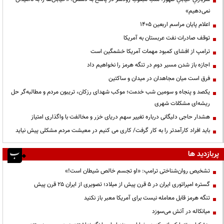
نمی‌دهیم»
اعلام پایان مراسم اربعین ۱۴۰۵
توقف صادرات نفت عربستان به آمریکا
ترامپ از افشای کمبود مهمات آمریکا خشمگین است
اجازه باز شدن مسیر دوم در تنگه هرمز را نخواهیم داد
فرق است میان مجاهدان در میدان و ساکتین
یکصد و پنجاه و سومین شب خدمت؛ موکب شهدای رزکان، تریبون مردم و مطالبه‌گر حل
ریشه‌ای مشکلات شهری
هشدار حاجی دلیگانی درباره تغییر سهم دریای خزر و مخالفت با واگذاری امتیاز
باید افراد کارآمدتر را به کار گرفت/ کاری می کنیم در معیشت مردم مشکلی پیش نیاید
پربازدید ها
تشخیص روان‌شناختی ترامپ: «او تجسم خالص شیطان است!»
گستره امپراتوری ایران در ۵ قرن پیش از میلاد؛ تصویری از ایران ۲۵ قرن پیش
تنگه هرمز قابل معامله نیست برای آمریکا معبر باز نکنید
میانکاله در آتش می‌سوزد