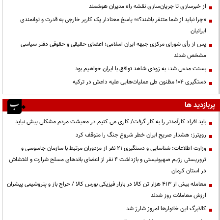
از خبرسازی تا جریان‌سازی نقشه راه مدیران هوشمند
«چرا نباید از شما متنفر باشند؟»؛ پاسخ معنادار یک کاربر خارجی به قدرت و توانمندی
ایرانیان
پس از رأی شورای مرکزی جبهه ایران اسلامی؛ اعضای حقیقی و حقوقی دفتر سیاسی
مشخص شدند
بسنت مدعی شد: به زودی شاهد توافق با ایران خواهیم بود
دستگیری ۱۰۴ مظنون طی عملیات‌هایی علیه داعش در ترکیه
پربازدید ها
باید افراد کارآمدتر را به کار گرفت/ کاری می کنیم در معیشت مردم مشکلی پیش نیاید
رویترز: هشدار صریح ایران خطر شروع جنگ را متوقف کرد
وزارت اطلاعات: شناسایی و دستگیری ۲۱ نفر از مزدوران مرتبط با سازمان جاسوسی و
تروریستی رژیم صهیونیستی و بازداشت ۴ نفر از اعضای باندهای مسلح شرارت و اغتشاش
در استان کرمان
معامله بیش از ۴۱۳ هزار تن کالا در بازار فیزیکی بورس کالا / حراج باز و پتروشیمی پیشران
ارزش معاملات روز شدند
کالابرگ این خانوارها امروز شارژ شد