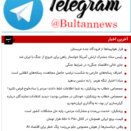
آخرین اخبار
فرار هواپیماها از فرودگاه جده عربستان
رئیس ستاد مشترک ارتش آمریکا خواستار راهی برای خروج از جنگ با ایران شد
جای خالی «اقتصاد جنگی» در شرایط جنگی
اعتراف رسانه‌های خارجی به شکست ترامپ حاصل مجاهدت رسانه‌های انقلابی است
مبادا اختیار تنگه هرمز را به دشمن بدهید
صمصامی خطاب به پزشکیان: به شما اطلاعات غلط دادند؛ مردم را ساده‌لوح فرض نکنید!
صمصامی خطاب به پزشکیان: خودتان در مجلس بودید؛ دیدید انتقادات نمایندگان درباره
گران‌سازی ارز بود، نه واگذاری ایران‌خودرو
پزشکیان: خدمت بی‌منت و مشارکت مردمی، پایه حل مشکلات کشور است
قیمت‌ برنج ایرانی همچنان در کانال ۴۵۰ تا ۵۵۰ هزار تومان
وقتی دیتاسنترها از هوش مصنوعی جلو می‌زنند؛ زنگ خطر برای اقتصاد AI