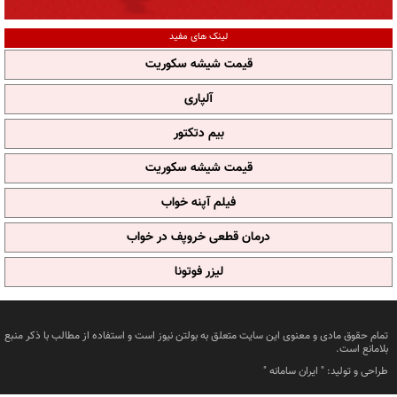
لینک های مفید
قیمت شیشه سکوریت
آلپاری
بیم دتکتور
قیمت شیشه سکوریت
فیلم آپنه خواب
درمان قطعی خروپف در خواب
لیزر فوتونا
تمام حقوق مادی و معنوی این سایت متعلق به بولتن نیوز است و استفاده از مطالب با ذکر منبع
بلامانع است.
طراحی و تولید: "
ایران سامانه
"