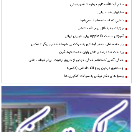
حكم آيت‌الله مكارم درباره شاهين نجفي
سایتهای همسریابی!
دعايي كه قطعا مستجاب مي‌شود
جزئیات جدید قتل روح الله داداشی
آموزش ساخت Apple ID برای کاربران ایرانی
راز خنده های اصغر فرهادی به حرکت بی شرمانه خانم بازیگر + عکس
پرداخت ۱۰۰ درصد پاداش پایان خدمت فرهنگیان
خلافی آنلاین/استعلام خلافی خودرو از طریق اینترنت، پیام کوتاه ، تلفن
جسدغرق درخون روح الله داداشی (عکس)
پاسخ های دکتر توکلی به سوالات کنکوری ها