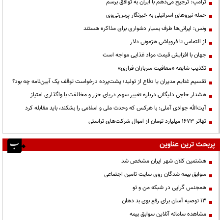
ترامپ: ترجیح می‌دهم با ایران به توافق برسم
حمله نیروهای اسرائیلی به خبرنگار پرس‌تی‌وی
ونس: ایرانی‌ها طرف بسیار دشواری برای مذاکره هستند
از التماس تا فروپاشی هژمونی دلار
جهان با افزایش قیمت مواد غذایی مواجه است
تکذیب شایعه «معافیت سربازان فراری»
تقسیم غنایم مدیران یا دفاع از تولید؛ پشت‌پرده درخواست توقف یک آیین‌نامه چه بود؟
هشدار حاجی دلیگانی درباره تغییر سهم دریای خزر و مخالفت با واگذاری امتیاز
آیت‌الله جوادی آملی: با هرکس که وحدت ملی و اسلامی را بشکند، باید مقابله کرد
تهاتر ۱۶۷۳ میلیارد تومان از اموال شرکت‌های تراستی
پربحث ترین عناوین
هشتمین کلان شهر ایران مشخص شد
سوابق بیمه شدگان روی سایت تامین اجتماعی
همجنس گرایی در شبکه من و تو
13 توصیه آسان برای رفع بوی بد دهان
مشاهده سامانه آنلاين سوابق بیمه