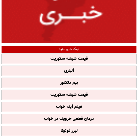
لینک های مفید
قیمت شیشه سکوریت
آلپاری
بیم دتکتور
قیمت شیشه سکوریت
فیلم آپنه خواب
درمان قطعی خروپف در خواب
لیزر فوتونا