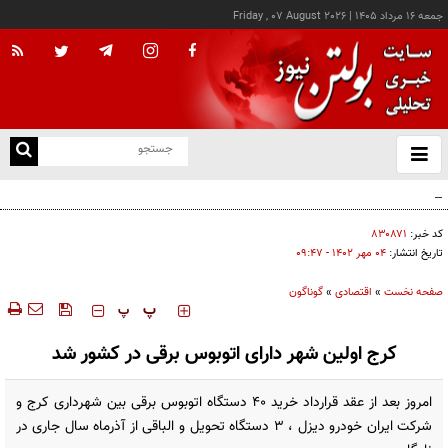
جمعه ۱۶ مرداد ۱۴۰۵
|
Friday , 07 August 2026
از
و
ته
کالابرگ این خانوارها امروز شارژ شد
ن
نو
کد خبر:
۸۳۰۸۷۱
تاریخ انتشار:
۰۴ مهر ۱۴۰۲ - ۰۹:۴۷
صفحه نخست
»
اقتصادی
»
گوناگون
‍‍‍ پ
پ
کرج اولین شهر دارای اتوبوس برقی در کشور شد
امروز بعد از عقد قرارداد خرید ۴۰ دستگاه اتوبوس برقی بین شهرداری کرج و
شرکت ایران خودرو دیزل ، ۳ دستگاه تحویل و الباقی از آذرماه سال جاری در