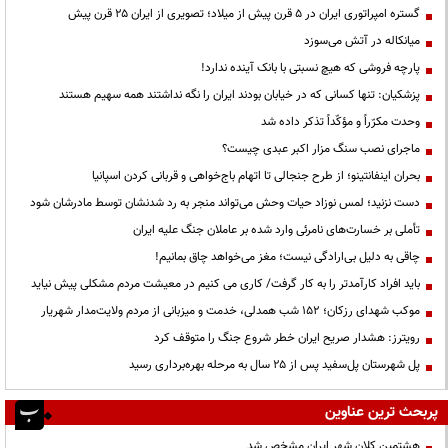
گستره امپراتوری ایران در ۵ قرن پیش از میلاد؛ تصویری از ایران ۲۵ قرن پیش
میانکاله در آتش می‌سوزد
پارچه فروشی که هیچ نسبتی با بانک آینده ندارد!
پزشکیان: تنها کسانی که در خیابان بودند ایران را نگه نداشتند همه سهیم هستند
وحدت مکرّراً و مؤکّداً تذکر داده شد
ماجرای نصب سنگ مزار اکبر عبدی چیست؟
بحران اینفانتینو؛ از طرح جنجالی تا اتهام باج‌خواهی و قربانی کردن اسپانیا
دست نزنید؛ لمس نوزاد حیات وحش می‌تواند منجر به رد شدنشان توسط مادرشان شود
تأملی بر خسارت‌های نامرئی وارد شده بر عاملان جنگ علیه ایران
چاقی به دلیل بی‌ارادگی نیست؛ مغز می‌خواهد چاق بمانیم!
باید افراد کارآمدتر را به کار گرفت/ کاری می کنیم در معیشت مردم مشکلی پیش نیاید
موکب شهدای رزکان؛ ۱۵۲ شب همدلی، خدمت و میزبانی از مردم ولایت‌مدار شهریار
رویترز: هشدار صریح ایران خطر شروع جنگ را متوقف کرد
پل شهرستان پل‌سفید پس از ۲۵ سال به مرحله بهره‌برداری رسید
پربحث ترین عناوین
هشتمین کلان شهر ایران مشخص شد