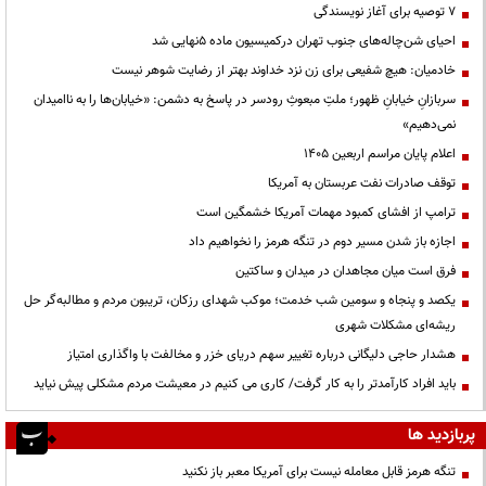
۷ توصیه برای آغاز نویسندگی
احیای شن‌چاله‌های جنوب تهران درکمیسیون ماده ۵نهایی شد
خادمیان: هیچ شفیعی برای زن نزد خداوند بهتر از رضایت شوهر نیست
سربازانِ خیابانِ ظهور؛ ملتِ مبعوثِ رودسر در پاسخ به دشمن: «خیابان‌ها را به ناامیدان
نمی‌دهیم»
اعلام پایان مراسم اربعین ۱۴۰۵
توقف صادرات نفت عربستان به آمریکا
ترامپ از افشای کمبود مهمات آمریکا خشمگین است
اجازه باز شدن مسیر دوم در تنگه هرمز را نخواهیم داد
فرق است میان مجاهدان در میدان و ساکتین
یکصد و پنجاه و سومین شب خدمت؛ موکب شهدای رزکان، تریبون مردم و مطالبه‌گر حل
ریشه‌ای مشکلات شهری
هشدار حاجی دلیگانی درباره تغییر سهم دریای خزر و مخالفت با واگذاری امتیاز
باید افراد کارآمدتر را به کار گرفت/ کاری می کنیم در معیشت مردم مشکلی پیش نیاید
پربازدید ها
تنگه هرمز قابل معامله نیست برای آمریکا معبر باز نکنید