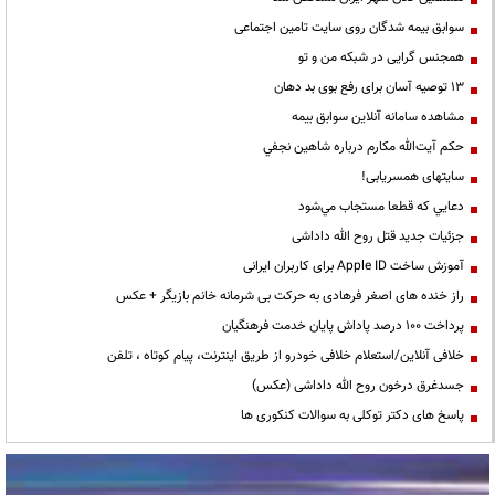
سوابق بیمه شدگان روی سایت تامین اجتماعی
همجنس گرایی در شبکه من و تو
13 توصیه آسان برای رفع بوی بد دهان
مشاهده سامانه آنلاين سوابق بیمه
حكم آيت‌الله مكارم درباره شاهين نجفي
سایتهای همسریابی!
دعايي كه قطعا مستجاب مي‌شود
جزئیات جدید قتل روح الله داداشی
آموزش ساخت Apple ID برای کاربران ایرانی
راز خنده های اصغر فرهادی به حرکت بی شرمانه خانم بازیگر + عکس
پرداخت ۱۰۰ درصد پاداش پایان خدمت فرهنگیان
خلافی آنلاین/استعلام خلافی خودرو از طریق اینترنت، پیام کوتاه ، تلفن
جسدغرق درخون روح الله داداشی (عکس)
پاسخ های دکتر توکلی به سوالات کنکوری ها