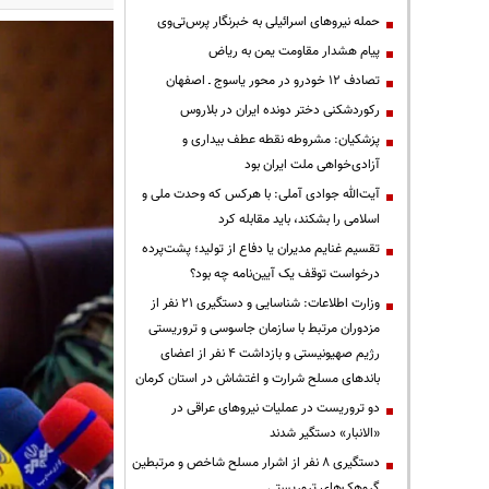
حمله نیروهای اسرائیلی به خبرنگار پرس‌تی‌وی
پیام هشدار مقاومت یمن به ریاض
تصادف ۱۲ خودرو در محور یاسوج ـ اصفهان
رکوردشکنی دختر دونده ایران در بلاروس
پزشکیان: مشروطه نقطه عطف بیداری و
آزادی‌خواهی ملت ایران بود
آیت‌الله جوادی آملی: با هرکس که وحدت ملی و
اسلامی را بشکند، باید مقابله کرد
تقسیم غنایم مدیران یا دفاع از تولید؛ پشت‌پرده
درخواست توقف یک آیین‌نامه چه بود؟
وزارت اطلاعات: شناسایی و دستگیری ۲۱ نفر از
مزدوران مرتبط با سازمان جاسوسی و تروریستی
رژیم صهیونیستی و بازداشت ۴ نفر از اعضای
باندهای مسلح شرارت و اغتشاش در استان کرمان
دو تروریست در عملیات نیروهای عراقی در
«الانبار» دستگیر شدند
دستگیری ۸ نفر از اشرار مسلح شاخص و مرتبطین
گروهک‌های تروریستی