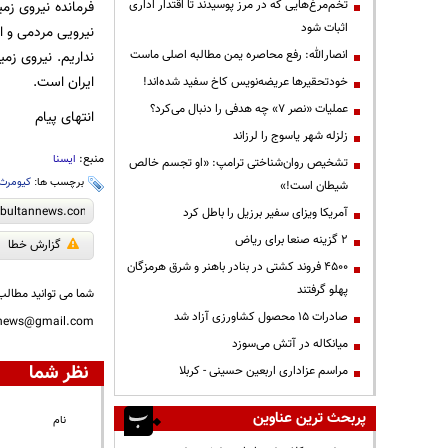
تخم‌مرغ‌هایی که در مرز پوسیدند تا اقتدار اداری
فرمانده نیروی ز
اثبات شود
انصارالله: رفع محاصره یمن مطالبه اصلی ماست
نداریم. نیروی زم
ایران است.
خودتحقیرها عریضه‌نویس کاخ سفید شده‌اند!
عملیات «نصر ۷» چه هدفی را دنبال می‌کرد؟
انتهای پیام
زلزله شهر یاسوج را لرزاند
منبع:
ایسنا
تشخیص روان‌شناختی ترامپ: «او تجسم خالص
برچسب ها:
کیومرث
شیطان است!»
آمریکا ویزای سفیر برزیل را باطل کرد
۲ گزینه صنعا برای ریاض
گزارش خطا
۴۵۰۰ فروند کشتی در بنادر باهنر و شرق هرمزگان
پهلو گرفتند
شما می توانید مطالب 
صادرات ۱۵ محصول کشاورزی آزاد شد
nnews@gmail.com
میانکاله در آتش می‌سوزد
نظر شما
مراسم عزاداری اربعین حسینی - کربلا
پربحث ترین عناوین
نام