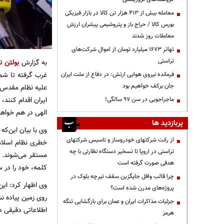
معامله بیش از ۴۱۳ هزار تن کالا در بازار فیزیکی
بورس کالا / حراج باز و پتروشیمی پیشران ارزش
معاملات روز شدند
تهاتر ۱۶۷۳ میلیارد تومان از اموال شرکت‌های
تراستی
به گزارش
بولتن نی
غرب گرفته تا شم
فرمانده نیروی هوایی ارتش: در دفاع از ملت ایران
جان برکف خواهیم بود
علیه نظام مقدس
ایران اقدام کنند،
ماجراجویی در سن ۹۷ سالگی!
الهی در هم خواهی
پربازدید ها
وی با بیان این‌ک
از رانت‌ شرکتهای خودروساز و تاسیس شرکتهای
خطری نظام اسلامی
تراستی در اروپا تا تسخیر دستگاه نظارتی با چه
مستقر می‌شوند. ن
هدفی صورت گرفته است
کلمه، خود را در 
چرا قالب وافل جایگزین سقف تیرچه بلوک در
وی اظهار کرد: ای
پروژه‌های مدرن شده است؟
روی زمین پیاده ن
جزئیات مذاکرات ایران و عمان برای بازگشایی تنگه
اطلاعاتی دقیقی دا
هرمز