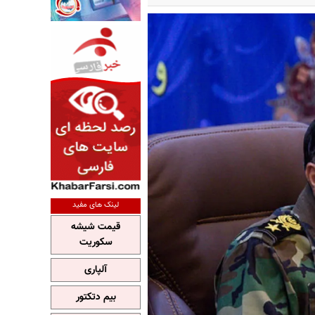
لینک های مفید
قیمت شیشه
سکوریت
آلپاری
بیم دتکتور