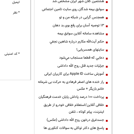
هشتمین کلان شهر ایران مشخص شد
ایمیل
سوابق بیمه شدگان روی سایت تامین اجتماعی
* نظر
همجنس گرایی در شبکه من و تو
13 توصیه آسان برای رفع بوی بد دهان
مشاهده سامانه آنلاين سوابق بیمه
حكم آيت‌الله مكارم درباره شاهين نجفي
سایتهای همسریابی!
* کد امنیتی
دعايي كه قطعا مستجاب مي‌شود
جزئیات جدید قتل روح الله داداشی
آموزش ساخت Apple ID برای کاربران ایرانی
راز خنده های اصغر فرهادی به حرکت بی شرمانه
خانم بازیگر + عکس
پرداخت ۱۰۰ درصد پاداش پایان خدمت فرهنگیان
خلافی آنلاین/استعلام خلافی خودرو از طریق
اینترنت، پیام کوتاه ، تلفن
جسدغرق درخون روح الله داداشی (عکس)
پاسخ های دکتر توکلی به سوالات کنکوری ها