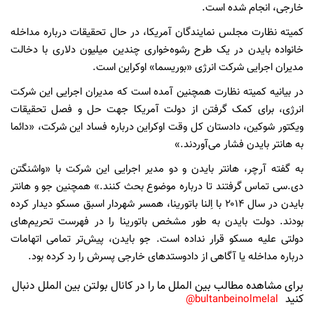
خارجی، انجام شده است.
کمیته نظارت مجلس نمایندگان آمریکا، در حال تحقیقات درباره مداخله
خانواده بایدن در یک طرح رشوه‌خواری چندین میلیون دلاری با دخالت
مدیران اجرایی شرکت انرژی «بوریسما» اوکراین است.
در بیانیه کمیته نظارت همچنین آمده است که مدیران اجرایی این شرکت
انرژی، برای کمک گرفتن از دولت آمریکا جهت حل و فصل تحقیقات
ویکتور شوکین، دادستان کل وقت اوکراین درباره فساد این شرکت، «دائما
به هانتر بایدن فشار می‌آوردند.»
به گفته آرچر، هانتر بایدن و دو مدیر اجرایی این شرکت با «واشنگتن
دی‌.سی تماس گرفتند تا درباره موضوع بحث کنند.» همچنین جو و هانتر
بایدن در سال ۲۰۱۴ با اِلنا باتورینا، همسر شهردار اسبق مسکو دیدار کرده
بودند. دولت بایدن به طور مشخص باتورینا را در فهرست تحریم‌های
دولتی علیه مسکو قرار نداده است. جو بایدن، پیش‌تر تمامی اتهامات
درباره مداخله یا آگاهی از دادوستدهای خارجی پسرش را رد کرده بود.
برای مشاهده مطالب بین الملل ما را در کانال بولتن بین الملل دنبال
کنید
bultanbeinolmelal@