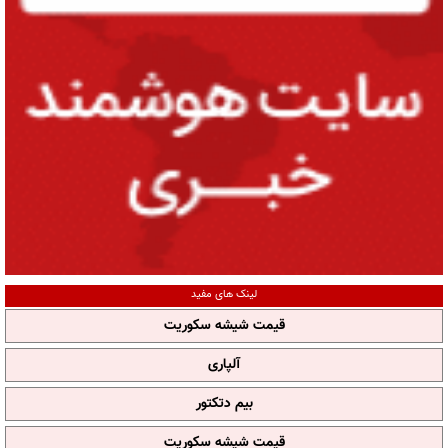
لینک های مفید
قیمت شیشه سکوریت
آلپاری
بیم دتکتور
قیمت شیشه سکوریت