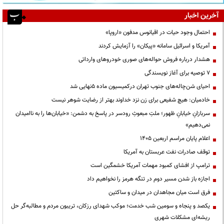
آخرین اخبار
احتمال وجود حیات در اقیانوس مدفون «اروپا»
آمریکا و اسرائیل سامانه «پیکان» را آزمایش کردند
هشدار درباره فروش حواله‌های صوری خودروهای وارداتی
۷ توصیه برای آغاز نویسندگی
احیای شن‌چاله‌های جنوب تهران درکمیسیون ماده ۵نهایی شد
خادمیان: هیچ شفیعی برای زن نزد خداوند بهتر از رضایت شوهر نیست
سربازانِ خیابانِ ظهور؛ ملتِ مبعوثِ رودسر در پاسخ به دشمن: «خیابان‌ها را به ناامیدان
نمی‌دهیم»
اعلام پایان مراسم اربعین ۱۴۰۵
توقف صادرات نفت عربستان به آمریکا
ترامپ از افشای کمبود مهمات آمریکا خشمگین است
اجازه باز شدن مسیر دوم در تنگه هرمز را نخواهیم داد
فرق است میان مجاهدان در میدان و ساکتین
یکصد و پنجاه و سومین شب خدمت؛ موکب شهدای رزکان، تریبون مردم و مطالبه‌گر حل
ریشه‌ای مشکلات شهری