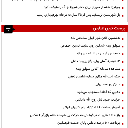
رویترز: هشدار صریح ایران خطر شروع جنگ را متوقف کرد
پل شهرستان پل‌سفید پس از ۲۵ سال به مرحله بهره‌برداری رسید
پربحث ترین عناوین
هشتمین کلان شهر ایران مشخص شد
سوابق بیمه شدگان روی سایت تامین اجتماعی
همجنس گرایی در شبکه من و تو
13 توصیه آسان برای رفع بوی بد دهان
مشاهده سامانه آنلاين سوابق بیمه
حكم آيت‌الله مكارم درباره شاهين نجفي
سایتهای همسریابی!
دعايي كه قطعا مستجاب مي‌شود
جزئیات جدید قتل روح الله داداشی
آموزش ساخت Apple ID برای کاربران ایرانی
راز خنده های اصغر فرهادی به حرکت بی شرمانه خانم بازیگر + عکس
پرداخت ۱۰۰ درصد پاداش پایان خدمت فرهنگیان