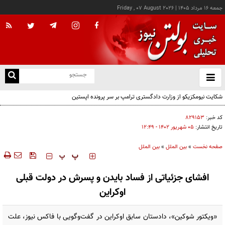
جمعه ۱۶ مرداد ۱۴۰۵
|
Friday , 07 August 2026
از
و
ته
شکایت نیومکزیکو از وزارت دادگستری ترامپ بر سر پرونده اپستین
ن
نو
کد خبر:
۸۲۹۱۵۳
تاریخ انتشار:
۰۵ شهريور ۱۴۰۲ - ۱۲:۴۹
صفحه نخست
»
بین الملل
»
بین الملل
‍‍‍ پ
پ
افشای جزئیاتی از فساد بایدن و پسرش در دولت قبلی
اوکراین
«ویکتور شوکین»، دادستان سابق اوکراین در گفت‌وگویی با فاکس نیوز، علت