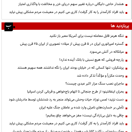
هشدار حاجی دلیگانی درباره تغییر سهم دریای خزر و مخالفت با واگذاری امتیاز
باید افراد کارآمدتر را به کار گرفت/ کاری می کنیم در معیشت مردم مشکلی پیش نیاید
پربازدید ها
تنگه هرمز قابل معامله نیست برای آمریکا معبر باز نکنید
گستره امپراتوری ایران در ۵ قرن پیش از میلاد؛ تصویری از ایران ۲۵ قرن پیش
میانکاله در آتش می‌سوزد
پارچه فروشی که هیچ نسبتی با بانک آینده ندارد!
پزشکیان: تنها کسانی که در خیابان بودند ایران را نگه نداشتند همه سهیم هستند
وحدت مکرّراً و مؤکّداً تذکر داده شد
ماجرای نصب سنگ مزار اکبر عبدی چیست؟
بحران اینفانتینو؛ از طرح جنجالی تا اتهام باج‌خواهی و قربانی کردن اسپانیا
دست نزنید؛ لمس نوزاد حیات وحش می‌تواند منجر به رد شدنشان توسط مادرشان شود
تأملی بر خسارت‌های نامرئی وارد شده بر عاملان جنگ علیه ایران
چاقی به دلیل بی‌ارادگی نیست؛ مغز می‌خواهد چاق بمانیم!
باید افراد کارآمدتر را به کار گرفت/ کاری می کنیم در معیشت مردم مشکلی پیش نیاید
موکب شهدای رزکان؛ ۱۵۲ شب همدلی، خدمت و میزبانی از مردم ولایت‌مدار شهریار