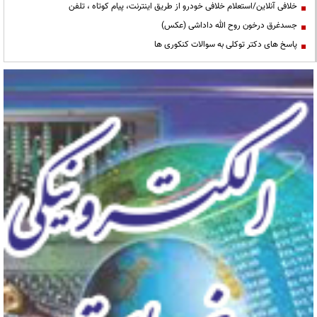
خلافی آنلاین/استعلام خلافی خودرو از طریق اینترنت، پیام کوتاه ، تلفن
جسدغرق درخون روح الله داداشی (عکس)
پاسخ های دکتر توکلی به سوالات کنکوری ها