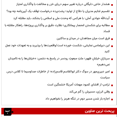
هشدار حاجی دلیگانی درباره تغییر سهم دریای خزر و مخالفت با واگذاری امتیاز
تقسیم غنایم مدیران یا دفاع از تولید؛ پشت‌پرده درخواست توقف یک آیین‌نامه چه بود؟
آیت‌الله جوادی آملی: با هرکس که وحدت ملی و اسلامی را بشکند، باید مقابله کرد
مطالبه برای شکستن انحصار پیمانکاری؛ نظارت دقیق بر واگذاری پروژه‌ها، راهکار مقابله با
فساد
فرق است میان مجاهدان در میدان و ساکتین
این دیپلماسی نمایشی، شکست خورده است/واقعیت‌ها را بپذیرید و به تعهدات خود عمل
کنید
سربازانِ خیابانِ ظهور؛ ملتِ مبعوثِ رودسر در پاسخ به دشمن: «خیابان‌ها را به ناامیدان
نمی‌دهیم»
امیر دبیری‌مهر در سوگ دکتر ابوالقاسم قاسم‌زاده؛ از خاطرات صداوسیما تا کلاس درس
سیاست
ترامپ از افشای کمبود مهمات آمریکا خشمگین است
وقتی انرژی، مسیرش را گم می‌کند
اجازه باز شدن مسیر دوم در تنگه هرمز را نخواهیم داد
پربحث ترین عناوین