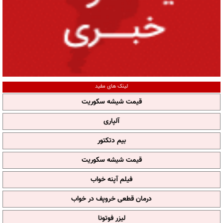
لینک های مفید
قیمت شیشه سکوریت
آلپاری
بیم دتکتور
قیمت شیشه سکوریت
فیلم آپنه خواب
درمان قطعی خروپف در خواب
لیزر فوتونا