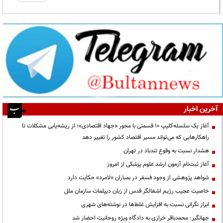
آخرین اخبار
آغاز یک سلسله‌کلیپ ۱۰ قسمتی با محور «جهاد اقتصادی»؛ از ریشه‌یابی مشکلات تا
راهکارهایی که می‌تواند مسیر اقتصاد کشور را تغییر دهد
هشدار نسبت به وقوع تندباد در تهران
آغاز ثبت‌نام آزمون ارشد علوم پزشکی از امروز
شواهد پژوهشی از وجود فسفر در بمباران «لامرد» حکایت دارد
خاصیت عجیب رژیم اشغالگر قدس از زبان دیپلمات سازمان ملل
ابراز نگرانی نسبت به افزایش غلط‌ها در نوشته‌های شهری
جهانگیر: محمدباقر خرازی به دادگاه ویژه روحانیت احضار شد