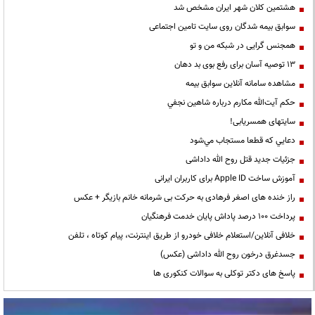
هشتمین کلان شهر ایران مشخص شد
سوابق بیمه شدگان روی سایت تامین اجتماعی
همجنس گرایی در شبکه من و تو
13 توصیه آسان برای رفع بوی بد دهان
مشاهده سامانه آنلاين سوابق بیمه
حكم آيت‌الله مكارم درباره شاهين نجفي
سایتهای همسریابی!
دعايي كه قطعا مستجاب مي‌شود
جزئیات جدید قتل روح الله داداشی
آموزش ساخت Apple ID برای کاربران ایرانی
راز خنده های اصغر فرهادی به حرکت بی شرمانه خانم بازیگر + عکس
پرداخت ۱۰۰ درصد پاداش پایان خدمت فرهنگیان
خلافی آنلاین/استعلام خلافی خودرو از طریق اینترنت، پیام کوتاه ، تلفن
جسدغرق درخون روح الله داداشی (عکس)
پاسخ های دکتر توکلی به سوالات کنکوری ها