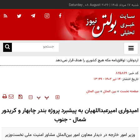
شنبه ۱۷ مرداد ۱۴۰۵
|
Saturday , 08 August 2026
از
و
ته
اردوغان: توافق‌نامه مکه هیچ کشوری را هدف قرار نمی‌دهد
ن
نو
کد خبر:
۸۲۵۸۶۹
تاریخ انتشار:
۱۴ تير ۱۴۰۲ - ۱۳:۴۹
صفحه نخست
»
بین الملل
»
بین الملل
‍‍‍ پ
پ
امیدواری امیرعبداللهیان به پیشبرد پروژه بندر چابهار و کریدور
شمال - جنوب
وزیر امور خارجه در دیدار معاون امور بین‌الملل مشاور امنیت ملی نخست‌وزیر