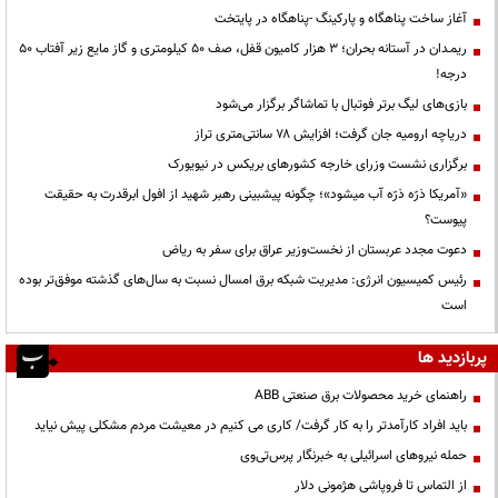
آغاز ساخت پناهگاه و پارکینگ -پناهگاه در پایتخت
ریمـدان در آستانه بحران؛ ۳ هزار کامیون قفل، صف ۵۰ کیلومتری و گاز مایع زیر آفتاب ۵۰
درجه!
بازی‌های لیگ برتر فوتبال با تماشاگر برگزار می‌شود
دریاچه ارومیه جان گرفت؛ افزایش ۷۸ سانتی‌متری تراز
برگزاری نشست وزرای خارجه کشورهای بریکس در نیویورک
«آمریکا ذرّه ذرّه آب میشود»؛ چگونه پیشبینی رهبر شهید از افول ابرقدرت به حقیقت
پیوست؟
دعوت مجدد عربستان از نخست‌وزیر عراق برای سفر به ریاض
رئیس کمیسیون انرژی: مدیریت شبکه برق امسال نسبت به سال‌های گذشته موفق‌تر بوده
است
پربازدید ها
راهنمای خرید محصولات برق صنعتی ABB
باید افراد کارآمدتر را به کار گرفت/ کاری می کنیم در معیشت مردم مشکلی پیش نیاید
حمله نیروهای اسرائیلی به خبرنگار پرس‌تی‌وی
از التماس تا فروپاشی هژمونی دلار