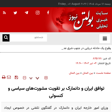
جمعه ۱۶ مرداد ۱۴۰۵
|
Friday , 07 August 2026
از
و
ته
وقوع یک حادثه دریایی در جنوب شرق عدن
ن
نو
کد خبر:
۸۲۵۱۷۸
تاریخ انتشار:
۰۴ تير ۱۴۰۲ - ۱۹:۲۰
صفحه نخست
»
بین الملل
»
بین الملل
‍‍‍ پ
پ
توافق ایران و دانمارک بر تقویت مشورت‌های سیاسی و
کنسولی
وزرای امور خارجه ایران و دانمارک در گفتگوی تلفنی در خصوص ایجاد