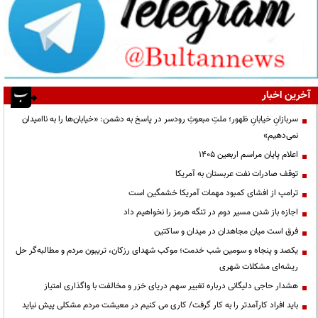
آخرین اخبار
سربازانِ خیابانِ ظهور؛ ملتِ مبعوثِ رودسر در پاسخ به دشمن: «خیابان‌ها را به ناامیدان
نمی‌دهیم»
اعلام پایان مراسم اربعین ۱۴۰۵
توقف صادرات نفت عربستان به آمریکا
ترامپ از افشای کمبود مهمات آمریکا خشمگین است
اجازه باز شدن مسیر دوم در تنگه هرمز را نخواهیم داد
فرق است میان مجاهدان در میدان و ساکتین
یکصد و پنجاه و سومین شب خدمت؛ موکب شهدای رزکان، تریبون مردم و مطالبه‌گر حل
ریشه‌ای مشکلات شهری
هشدار حاجی دلیگانی درباره تغییر سهم دریای خزر و مخالفت با واگذاری امتیاز
باید افراد کارآمدتر را به کار گرفت/ کاری می کنیم در معیشت مردم مشکلی پیش نیاید