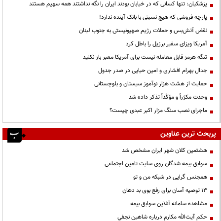
پزشکیان: تنها کسانی که در خیابان بودند ایران را نگه نداشتند همه سهیم هستند
پارچه فروشی که هیچ نسبتی با بانک آینده ندارد!
نقض آتش‌بس و حملات رژیم صهیونیستی به جنوب لبنان
آمریکا ویزای سفیر برزیل را باطل کرد
تنگه هرمز قابل معامله نیست برای آمریکا معبر باز نکنید
جدال بهرام افشاری و امین حیایی در صدر جدول
حمایت از هشت هزار نوآموز سیستان و بلوچستانی
وحدت مکرّراً و مؤکّداً تذکر داده شد
ماجرای نصب سنگ مزار اکبر عبدی چیست؟
پربحث ترین عناوین
هشتمین کلان شهر ایران مشخص شد
سوابق بیمه شدگان روی سایت تامین اجتماعی
همجنس گرایی در شبکه من و تو
13 توصیه آسان برای رفع بوی بد دهان
مشاهده سامانه آنلاين سوابق بیمه
حكم آيت‌الله مكارم درباره شاهين نجفي