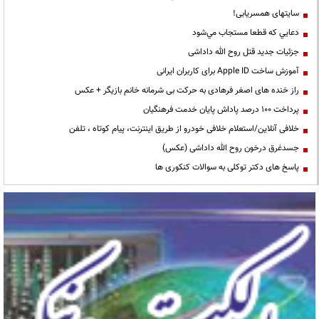
سایتهای همسریابی!
دعايي كه قطعا مستجاب مي‌شود
جزئیات جدید قتل روح الله داداشی
آموزش ساخت Apple ID برای کاربران ایرانی
راز خنده های اصغر فرهادی به حرکت بی شرمانه خانم بازیگر + عکس
پرداخت ۱۰۰ درصد پاداش پایان خدمت فرهنگیان
خلافی آنلاین/استعلام خلافی خودرو از طریق اینترنت، پیام کوتاه ، تلفن
جسدغرق درخون روح الله داداشی (عکس)
پاسخ های دکتر توکلی به سوالات کنکوری ها