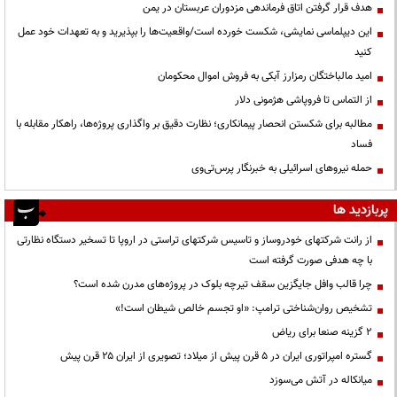
هدف قرار گرفتن اتاق‌ فرماندهی مزدوران عربستان در یمن
این دیپلماسی نمایشی، شکست خورده است/واقعیت‌ها را بپذیرید و به تعهدات خود عمل
کنید
امید مالباختگان رمزارز آبکی به فروش اموال محکومان
از التماس تا فروپاشی هژمونی دلار
مطالبه برای شکستن انحصار پیمانکاری؛ نظارت دقیق بر واگذاری پروژه‌ها، راهکار مقابله با
فساد
حمله نیروهای اسرائیلی به خبرنگار پرس‌تی‌وی
پربازدید ها
از رانت‌ شرکتهای خودروساز و تاسیس شرکتهای تراستی در اروپا تا تسخیر دستگاه نظارتی
با چه هدفی صورت گرفته است
چرا قالب وافل جایگزین سقف تیرچه بلوک در پروژه‌های مدرن شده است؟
تشخیص روان‌شناختی ترامپ: «او تجسم خالص شیطان است!»
۲ گزینه صنعا برای ریاض
گستره امپراتوری ایران در ۵ قرن پیش از میلاد؛ تصویری از ایران ۲۵ قرن پیش
میانکاله در آتش می‌سوزد